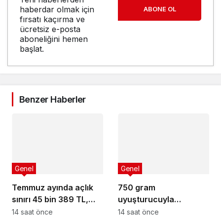
haberdar olmak için
ABONE OL
fırsatı kaçırma ve
ücretsiz e-posta
aboneliğini hemen
başlat.
Benzer Haberler
Genel
Genel
Temmuz ayında açlık
750 gram
sınırı 45 bin 389 TL,
uyuşturucuyla
yoksulluk sınırı 244 bin
yakalandı: 3 gün
14 saat önce
14 saat önce