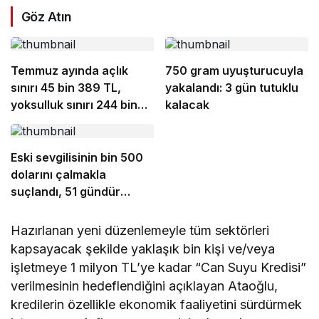
Göz Atın
Temmuz ayında açlık
750 gram uyuşturucuyla
sınırı 45 bin 389 TL,
yakalandı: 3 gün tutuklu
yoksulluk sınırı 244 bin
kalacak
818 TL oldu
Eski sevgilisinin bin 500
dolarını çalmakla
suçlandı, 51 gündür
kaçak yaşadığı ortaya
çıktı
Hazırlanan yeni düzenlemeyle tüm sektörleri
kapsayacak şekilde yaklaşık bin kişi ve/veya
işletmeye 1 milyon TL’ye kadar “Can Suyu Kredisi”
verilmesinin hedeflendiğini açıklayan Ataoğlu,
kredilerin özellikle ekonomik faaliyetini sürdürmek