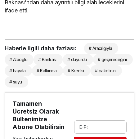
Baknası’ndan daha ayrıntılı bilgi alabileceklerini
ifade etti.
Haberle ilgili daha fazlası:
# Aracılığıyla
# Ataoğlu
# Bankası
# duyurdu
# geçirileceğini
# hayata
# Kalkınma
# Kredisi
# paketinin
# suyu
Tamamen
Ücretsiz Olarak
Bültenimize
Abone Olabilirsin
Yeni haberlerden