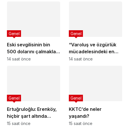
818 TL oldu
tutuklu kalacak
Genel
Genel
Eski sevgilisinin bin
“Varoluş ve özgürlük
500 dolarını çalmakla
mücadelesindeki en
suçlandı, 51 gündür
önemli dönüm
14 saat önce
14 saat önce
kaçak yaşadığı ortaya
noktalarından biri”
çıktı
Genel
Genel
Ertuğruloğlu: Erenköy,
KKTC’de neler
hiçbir şart altında
yaşandı?
esareti kabul
15 saat önce
15 saat önce