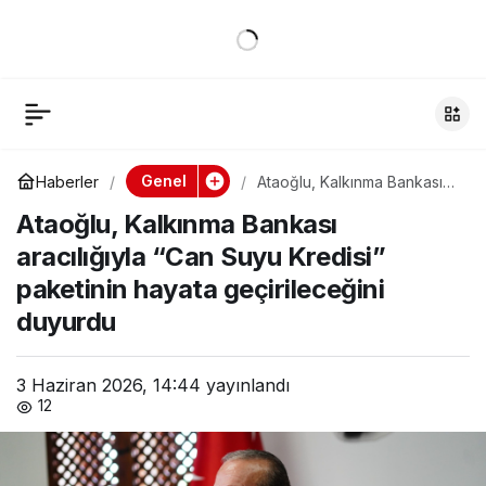
Ataoğlu, Kalkınma
0
Paylaş
Bankası aracılığıyla
“Can Suyu Kredisi”
Genel
Haberler
Ataoğlu, Kalkınma Bankası
aracılığıyla “Can Suyu
paketinin hayata
Ataoğlu, Kalkınma Bankası
Kredisi” paketinin hayata
geçirileceğini duyurdu
aracılığıyla “Can Suyu Kredisi”
geçirileceğini
paketinin hayata geçirileceğini
duyurdu
duyurdu
3 Haziran 2026, 14:44
yayınlandı
12