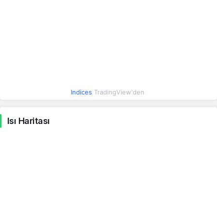
Irak Dinarı
0.04
0.04
0.47%
İsrail Şekeli
16.07
16.07
1.23%
Hindistan Rupisi
0.48
0.48
0%
Meksika Pesosu
2.66
2.66
Indices
TradingView'den
0.43%
Macar Forinti
0.15
0.15
Isı Haritası
0.65%
Yeni Zelanda Doları
26.81
26.82
-0.07%
Brezilya Reali
9.14
9.15
0.40%
Endonezya Rupiahı
0.00
0.00
-0.17%