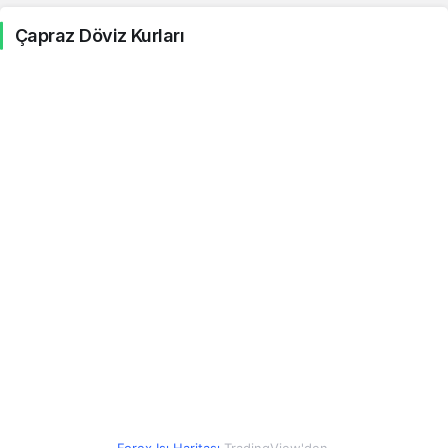
Çapraz Döviz Kurları
Şili Pesosu
0.05
0.05
0.43%
Kolombiya Pesosu
0.01
0.01
0.39%
Kostarika Kolonu
0.10
0.10
0.54%
Cezayir Dinarı
0.35
0.35
0.94%
Mısır Lirası
0.88
0.88
0.48%
Hong Kong Doları
5.86
5.86
0.45%
İzlanda Kronu
0.37
0.37
0.40%