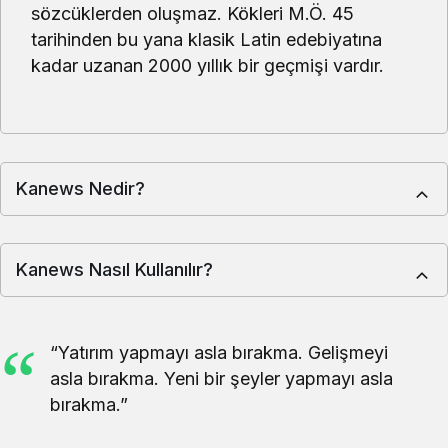
sözcüklerden oluşmaz. Kökleri M.Ö. 45
BIST 100
13662.75
13662.75
-1.64%
tarihinden bu yana klasik Latin edebiyatına
kadar uzanan 2000 yıllık bir geçmişi vardır.
Brent Petrol
96.10
96.10
2.87%
Euro/Dolar
1.1634
1.1636
-0.07%
Kanews Nedir?
Kanews Nasıl Kullanılır?
“Yatırım yapmayı asla bırakma. Gelişmeyi
asla bırakma. Yeni bir şeyler yapmayı asla
bırakma.”