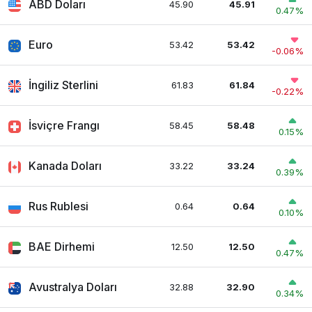
ABD Doları
45.90
45.91
0.47%
Euro
53.42
53.42
-0.06%
İngiliz Sterlini
61.83
61.84
-0.22%
İsviçre Frangı
58.45
58.48
0.15%
Kanada Doları
33.22
33.24
0.39%
Rus Rublesi
0.64
0.64
0.10%
BAE Dirhemi
12.50
12.50
0.47%
Avustralya Doları
32.88
32.90
0.34%