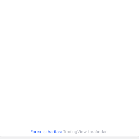
Çek Kronu
2.20
2.20
0.39%
Polonya Zlotisi
12.62
12.62
0.39%
Romen Leyi
10.19
10.20
0.45%
Çin Yuanı
6.76
6.77
0.46%
Arjantin Pesosu
0.03
0.03
0.47%
Arnavut Leki
0.56
0.56
0.57%
Azerbaycan Manatı
27.00
27.01
0.47%
Forex ısı haritası
TradingView tarafından
Konvertibl Mark
27.33
27.33
0.14%