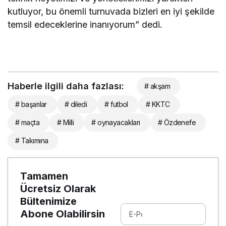
kutluyor, bu önemli turnuvada bizleri en iyi şekilde
temsil edeceklerine inanıyorum” dedi.
Haberle ilgili daha fazlası:
# akşam
# başarılar
# diledi
# futbol
# KKTC
# maçta
# Milli
# oynayacakları
# Özdenefe
# Takımına
Tamamen
Ücretsiz Olarak
Bültenimize
Abone Olabilirsin