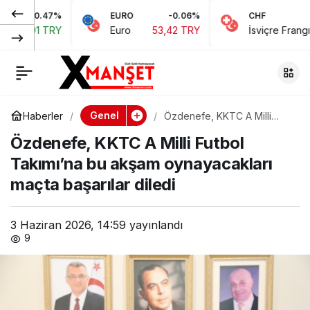
0.47%
EURO
-0.06%
CHF
Özdenefe, KKTC A
0
Paylaş
,91 TRY
Euro
53,42 TRY
İsviçre Frangı
58,
Milli Futbol Takımı’na
bu akşam
Genel
Haberler
Özdenefe, KKTC A Milli
Futbol Takımı’na bu akşam
oynayacakları maçta
Özdenefe, KKTC A Milli Futbol
oynayacakları maçta
başarılar diledi
Takımı’na bu akşam oynayacakları
başarılar diledi
maçta başarılar diledi
3 Haziran 2026, 14:59
yayınlandı
9