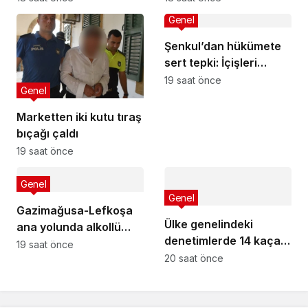
mücadele etti
Genel
Şenkul’dan hükümete
sert tepki: İçişleri
Bakanı nerede,
19 saat önce
Genel
Başbakan nerede?
Marketten iki kutu tıraş
bıçağı çaldı
19 saat önce
Genel
Genel
Gazimağusa-Lefkoşa
Ülke genelindeki
ana yolunda alkollü
denetimlerde 14 kaçak
sürücü takla attı:
19 saat önce
yakalandı
20 saat önce
Vücudunda kırıklar
oluştu