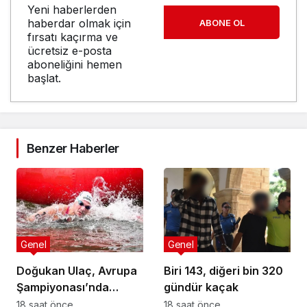
Yeni haberlerden
haberdar olmak için
ABONE OL
fırsatı kaçırma ve
ücretsiz e-posta
aboneliğini hemen
başlat.
Benzer Haberler
Genel
Genel
Doğukan Ulaç, Avrupa
Biri 143, diğeri bin 320
Şampiyonası’nda
gündür kaçak
Türkiye Milli Takımı ile
18 saat önce
18 saat önce