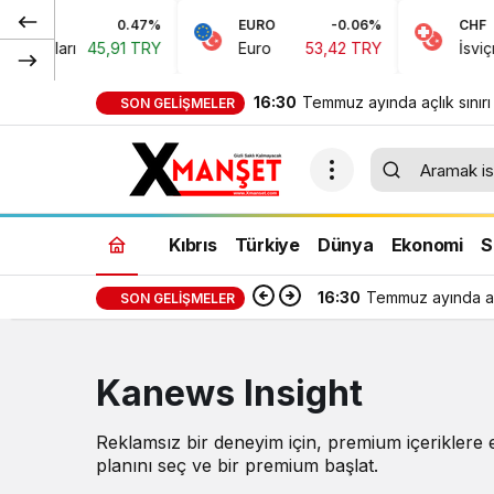
0.47%
EURO
-0.06%
CHF
n Doları
45,91 TRY
Euro
53,42 TRY
İsviçre 
16:30
Temmuz ayında açlık sınırı
SON GELIŞMELER
389 TL, yoksulluk sınırı 24
818 TL oldu
Kıbrıs
Türkiye
Dünya
Ekonomi
S
16:30
Temmuz ayında açl
SON GELIŞMELER
Kanews Insight
Reklamsız bir deneyim için, premium içeriklere 
planını seç ve bir premium başlat.