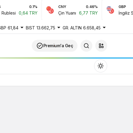
0.1%
CNY
0.46%
GBP
blesi
0,64 TRY
Çin Yuanı
6,77 TRY
İngiliz Ster
GBP
61,84
BIST
13.662,75
GR. ALTIN
6.658,45
Premium'a Geç
Gündüz Modu
Gündüz modunu seçin.