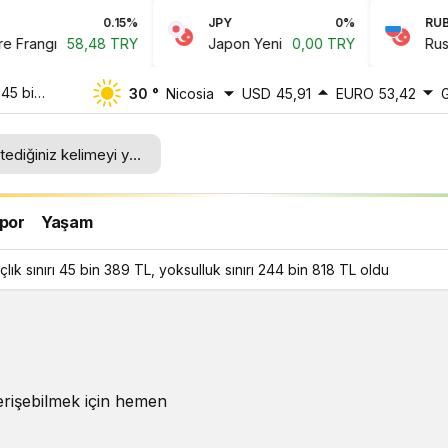
0.15%
JPY
0%
RUB
Frangı
58,48 TRY
Japon Yeni
0,00 TRY
Rus Ru
 45 bin
30 °
Nicosia
USD
45,91
EURO
53,42
4 bin
por
Yaşam
ık sınırı 45 bin 389 TL, yoksulluk sınırı 244 bin 818 TL oldu
erişebilmek için hemen