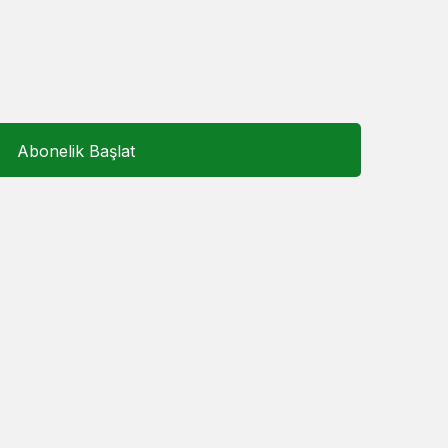
Gece Modu
Gece modunu seçin.
Sistem Modu
Sistem modunu seçin.
Abonelik Başlat