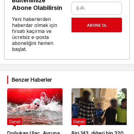
Bültenimize
Abone Olabilirsin
Yeni haberlerden
haberdar olmak için
ABONE OL
fırsatı kaçırma ve
ücretsiz e-posta
aboneliğini hemen
başlat.
Benzer Haberler
Genel
Genel
Doğukan Ulaç, Avrupa
Biri 143, diğeri bin 320