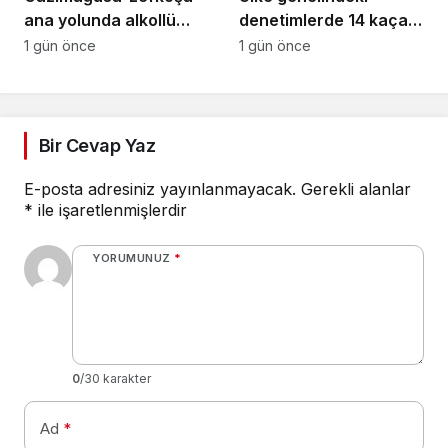
ana yolunda alkollü
denetimlerde 14 kaçak
sürücü takla attı:
yakalandı
1 gün önce
1 gün önce
Vücudunda kırıklar
oluştu
Bir Cevap Yaz
E-posta adresiniz yayınlanmayacak.
Gerekli alanlar
*
ile işaretlenmişlerdir
YORUMUNUZ
*
0
/30 karakter
Ad
*