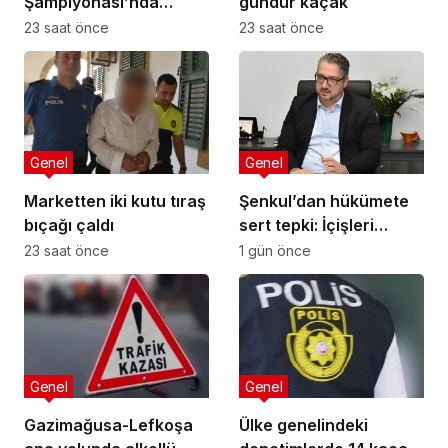
Şampiyonası’nda
gündür kaçak
Türkiye Milli Takımı ile
23 saat önce
23 saat önce
mücadele etti
Genel
Genel
Marketten iki kutu tıraş
Şenkul’dan hükümete
bıçağı çaldı
sert tepki: İçişleri
Bakanı nerede,
23 saat önce
1 gün önce
Başbakan nerede?
Genel
Genel
Gazimağusa-Lefkoşa
Ülke genelindeki