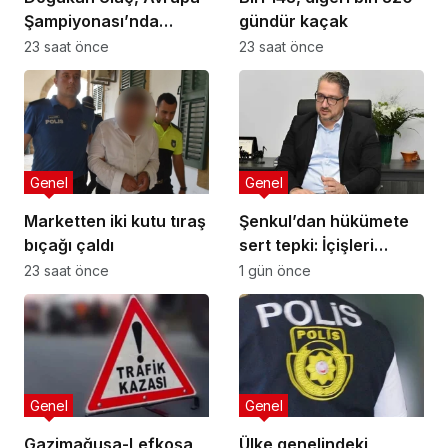
Şampiyonası’nda
gündür kaçak
Türkiye Milli Takımı ile
23 saat önce
23 saat önce
mücadele etti
Genel
Genel
Marketten iki kutu tıraş
Şenkul’dan hükümete
bıçağı çaldı
sert tepki: İçişleri
Bakanı nerede,
23 saat önce
1 gün önce
Başbakan nerede?
Genel
Genel
Gazimağusa-Lefkoşa
Ülke genelindeki