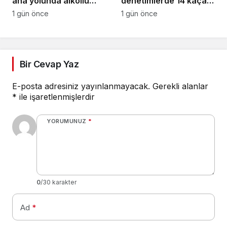
ana yolunda alkollü
denetimlerde 14 kaçak
sürücü takla attı:
yakalandı
1 gün önce
1 gün önce
Vücudunda kırıklar
oluştu
Bir Cevap Yaz
E-posta adresiniz yayınlanmayacak.
Gerekli alanlar
*
ile işaretlenmişlerdir
YORUMUNUZ
*
0
/30 karakter
Ad
*