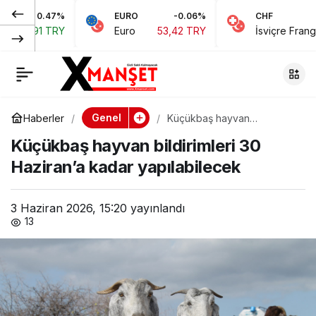
.47%
EURO
-0.06%
CHF
0.
KTGB Genel Kurulu,
0
Paylaş
 TRY
Euro
53,42 TRY
İsviçre Frangı
58,48 
cumartesi günü
yapılacak
Genel
Haberler
Küçükbaş hayvan
bildirimleri 30 Haziran’a
Küçükbaş hayvan bildirimleri 30
kadar yapılabilecek
Haziran’a kadar yapılabilecek
3 Haziran 2026, 15:20
yayınlandı
13