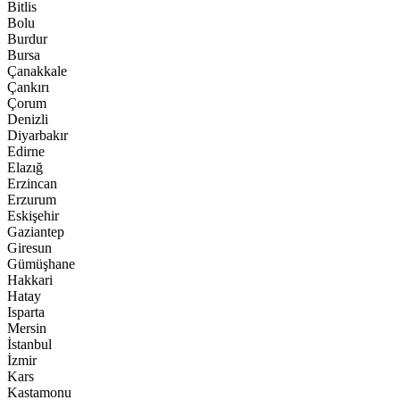
Bitlis
Bolu
Burdur
Bursa
Çanakkale
Çankırı
Çorum
Denizli
Diyarbakır
Edirne
Elazığ
Erzincan
Erzurum
Eskişehir
Gaziantep
Giresun
Gümüşhane
Hakkari
Hatay
Isparta
Mersin
İstanbul
İzmir
Kars
Kastamonu