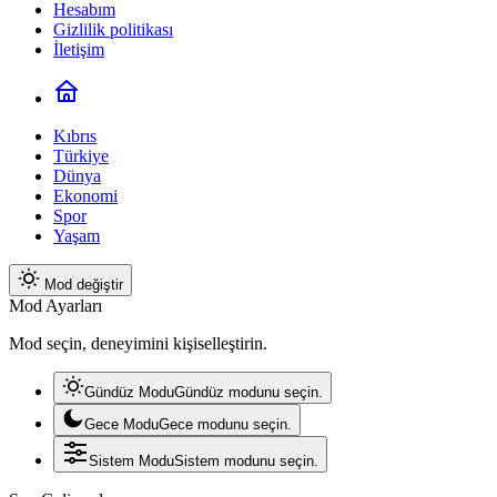
Hesabım
Gizlilik politikası
İletişim
Kıbrıs
Türkiye
Dünya
Ekonomi
Spor
Yaşam
Mod değiştir
Mod Ayarları
Mod seçin, deneyimini kişiselleştirin.
Gündüz Modu
Gündüz modunu seçin.
Gece Modu
Gece modunu seçin.
Sistem Modu
Sistem modunu seçin.