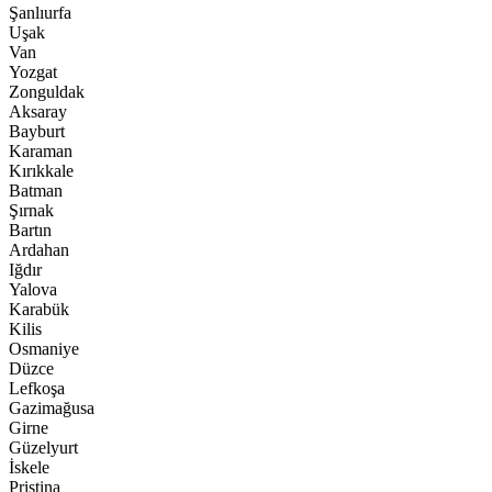
Şanlıurfa
Uşak
Van
Yozgat
Zonguldak
Aksaray
Bayburt
Karaman
Kırıkkale
Batman
Şırnak
Bartın
Ardahan
Iğdır
Yalova
Karabük
Kilis
Osmaniye
Düzce
Lefkoşa
Gazimağusa
Girne
Güzelyurt
İskele
Pristina