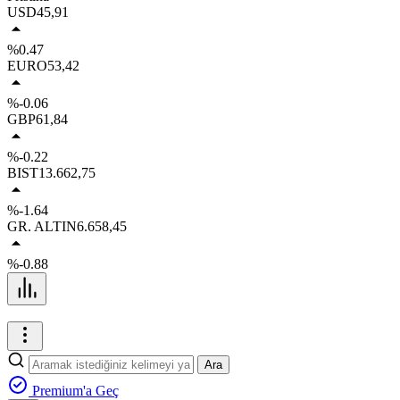
USD
45,91
%0.47
EURO
53,42
%-0.06
GBP
61,84
%-0.22
BIST
13.662,75
%-1.64
GR. ALTIN
6.658,45
%-0.88
Ara
Premium'a Geç