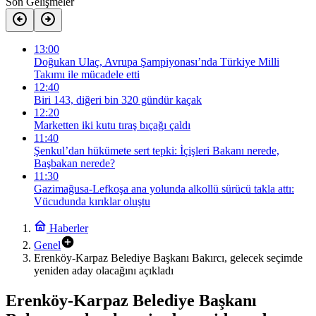
Son Gelişmeler
13:00
Doğukan Ulaç, Avrupa Şampiyonası’nda Türkiye Milli
Takımı ile mücadele etti
12:40
Biri 143, diğeri bin 320 gündür kaçak
12:20
Marketten iki kutu tıraş bıçağı çaldı
11:40
Şenkul’dan hükümete sert tepki: İçişleri Bakanı nerede,
Başbakan nerede?
11:30
Gazimağusa-Lefkoşa ana yolunda alkollü sürücü takla attı:
Vücudunda kırıklar oluştu
Haberler
Genel
Erenköy-Karpaz Belediye Başkanı Bakırcı, gelecek seçimde
yeniden aday olacağını açıkladı
Erenköy-Karpaz Belediye Başkanı