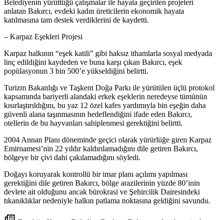
Belediyenin yürüttüğü çalışmalar ile hayata geçirilen projeleri
anlatan Bakırcı, evdeki kadın üreticilerin ekonomik hayata
katılmasına tam destek verdiklerini de kaydetti.
– Karpaz Eşekleri Projesi
Karpaz halkının “eşek katili” gibi haksız ithamlarla sosyal medyada
linç edildiğini kaydeden ve buna karşı çıkan Bakırcı, eşek
popülasyonun 3 bin 500’e yükseldiğini belirtti.
Turizm Bakanlığı ve Taşkent Doğa Parkı ile yürütülen üçlü protokol
kapsamında bariyerli alandaki erkek eşeklerin neredeyse tümünün
kısırlaştırıldığını, bu yaz 12 özel kafes yardımıyla bin eşeğin daha
güvenli alana taşınmasının hedeflendiğini ifade eden Bakırcı,
otellerin de bu hayvanları sahiplenmesi gerektiğini belirtti.
2004 Annan Planı döneminde geçici olarak yürürlüğe giren Karpaz
Emirnamesi’nin 22 yıldır kaldırılamadığını dile getiren Bakırcı,
bölgeye bir çivi dahi çakılamadığını söyledi.
Doğayı koruyarak kontrollü bir imar planı açılımı yapılması
gerektiğini dile getiren Bakırcı, bölge arazilerinin yüzde 80’inin
devlete ait olduğunu ancak bürokrasi ve Şehircilik Dairesindeki
tıkanıklıklar
nedeniyle halkın patlama noktasına geldiğini savundu.