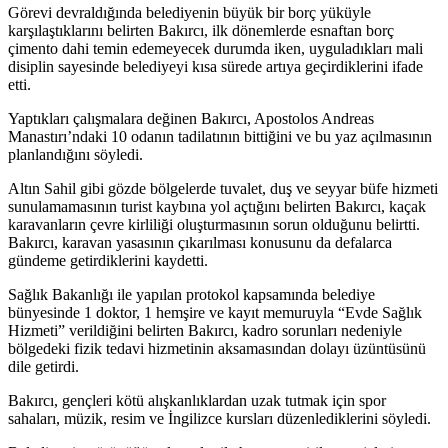
Görevi devraldığında belediyenin büyük bir borç yüküyle
karşılaştıklarını belirten Bakırcı, ilk dönemlerde esnaftan borç
çimento dahi temin edemeyecek durumda iken, uyguladıkları mali
disiplin sayesinde belediyeyi kısa sürede artıya geçirdiklerini ifade
etti.
Yaptıkları çalışmalara değinen Bakırcı, Apostolos Andreas
Manastırı’ndaki 10 odanın tadilatının bittiğini ve bu yaz açılmasının
planlandığını söyledi.
Altın Sahil gibi gözde bölgelerde tuvalet, duş ve seyyar büfe hizmeti
sunulamamasının turist kaybına yol açtığını belirten Bakırcı, kaçak
karavanların çevre kirliliği oluşturmasının sorun olduğunu belirtti.
B
akırcı, karavan yasasının çıkarılması konusunu da defalarca
gündeme getirdiklerini kaydetti.
Sağlık Bakanlığı ile yapılan protokol kapsamında belediye
bünyesinde 1 doktor, 1 hemşire ve kayıt memuruyla “Evde Sağlık
Hizmeti” verildiğini belirten Bakırcı, kadro sorunları nedeniyle
bölgedeki fizik tedavi hizmetinin aksamasından dolayı üzüntüsünü
dile getirdi.
Bakırcı, gençleri kötü alışkanlıklardan uzak tutmak için spor
sahaları, müzik, resim ve İngilizce kursları düzenlediklerini söyledi.