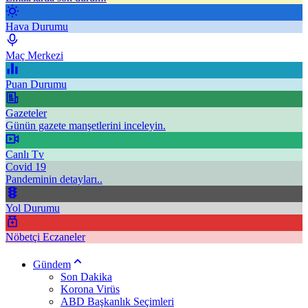
Hava Durumu
Maç Merkezi
Puan Durumu
Gazeteler
Günün gazete manşetlerini inceleyin.
Canlı Tv
Covid 19
Pandeminin detayları..
Yol Durumu
Nöbetçi Eczaneler
Gündem
Son Dakika
Korona Virüs
ABD Başkanlık Seçimleri