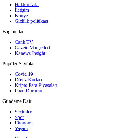
Hakkımızda
İletişim
Künye
Gizlilik politikası
Bağlantılar
Canlı TV
Gazete Manşetleri
Kanews Insight
Popüler Sayfalar
Covid 19
Döviz Kurları
Kripto Para Piyasaları
Puan Durumu
Gündeme Dair
Seçimler
Spor
Ekonomi
Yaşam