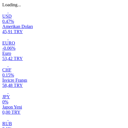
Loading...
USD
0.47%
Amerikan Doları
45,91 TRY
EURO
-0.06%
Euro
53,42 TRY
CHF
0.15%
İsviçre Frangı
58,48 TRY
JPY
0%
Japon Yeni
0,00 TRY
RUB