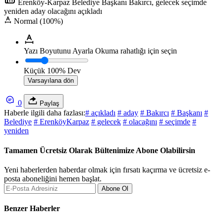
Erenköy-Karpaz Belediye Başkanı Bakırcı, gelecek seçimde
yeniden aday olacağını açıkladı
Normal (100%)
Yazı Boyutunu Ayarla
Okuma rahatlığı için seçin
Küçük
100%
Dev
Varsayılana dön
0
Paylaş
Haberle ilgili daha fazlası:
# açıkladı
# aday
# Bakırcı
# Başkanı
#
Belediye
# ErenköyKarpaz
# gelecek
# olacağını
# seçimde
#
yeniden
Tamamen Ücretsiz Olarak Bültenimize Abone Olabilirsin
Yeni haberlerden haberdar olmak için fırsatı kaçırma ve ücretsiz e-
posta aboneliğini hemen başlat.
Abone Ol
Benzer Haberler