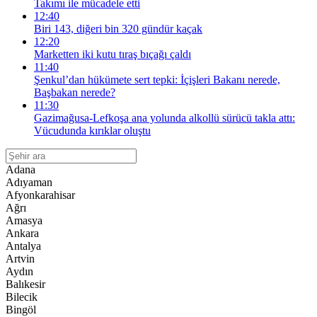
Takımı ile mücadele etti
12:40
Biri 143, diğeri bin 320 gündür kaçak
12:20
Marketten iki kutu tıraş bıçağı çaldı
11:40
Şenkul’dan hükümete sert tepki: İçişleri Bakanı nerede,
Başbakan nerede?
11:30
Gazimağusa-Lefkoşa ana yolunda alkollü sürücü takla attı:
Vücudunda kırıklar oluştu
Adana
Adıyaman
Afyonkarahisar
Ağrı
Amasya
Ankara
Antalya
Artvin
Aydın
Balıkesir
Bilecik
Bingöl