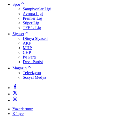
Spor
Şampiyonlar Ligi
Avrupa Ligi
Premier Lig
Süper Lig
TFF 1. Lig
Siyaset
Dünya Siyaseti
AKP
MHP
CHP
İyi Parti
Deva Partisi
Magazin
Televizyon
Sosyal Medya
Yazarlarımız
Künye