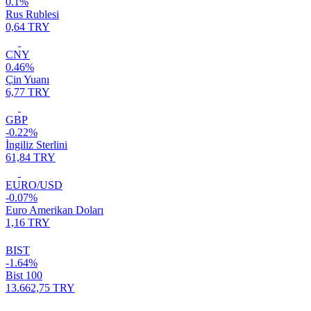
0.1%
Rus Rublesi
0,64 TRY
CNY
0.46%
Çin Yuanı
6,77 TRY
GBP
-0.22%
İngiliz Sterlini
61,84 TRY
EURO/USD
-0.07%
Euro Amerikan Doları
1,16 TRY
BIST
-1.64%
Bist 100
13.662,75 TRY