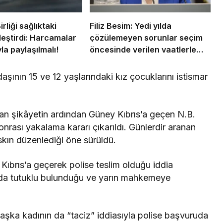
irliği sağlıktaki
Filiz Besim: Yedi yılda
leştirdi: Harcamalar
çözülemeyen sorunlar seçim
a paylaşılmalı!
öncesinde verilen vaatlerle
çözülemez
daşının 15 ve 12 yaşlarındaki kız çocuklarını istismar
lan şikâyetin ardından Güney Kıbrıs’a geçen N.B.
nrası yakalama kararı çıkarıldı. Günlerdir aranan
skın düzenlediği öne sürüldü.
ıbrıs’a geçerek polise teslim olduğu iddia
’nda tutuklu bulunduğu ve yarın mahkemeye
şka kadının da “taciz” iddiasıyla polise başvuruda