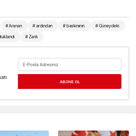
# Aranan
# ardından
# baskınının
# Güneydeki
tuklandı
# Zanlı
atı
ABONE OL