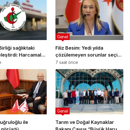
Genel
irliği sağlıktaki
Filiz Besim: Yedi yılda
eleştirdi: Harcamalar
çözülemeyen sorunlar seçim
la paylaşılmalı!
öncesinde verilen vaatlerle
e
7 saat önce
çözülemez
Genel
tuğruloğlu ile
Tarım ve Doğal Kaynaklar
 görüştü
Bakanı Çavuş “Büyük Harup