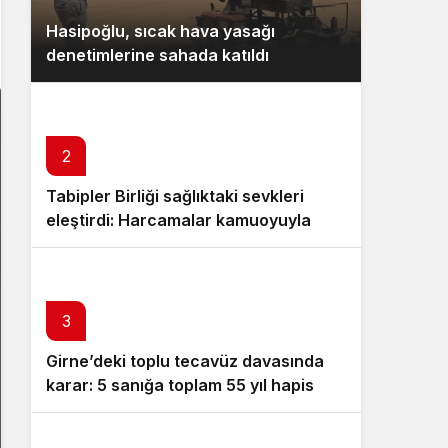
Gece Modu
Hasipoğlu, sıcak hava yasağı
Gece modunu seçin.
denetimlerine sahada katıldı
Sistem Modu
Sistem modunu seçin.
2
Tabipler Birliği sağlıktaki sevkleri
eleştirdi: Harcamalar kamuoyuyla
paylaşılmalı!
3
Girne’deki toplu tecavüz davasında
karar: 5 sanığa toplam 55 yıl hapis