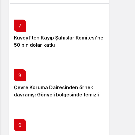
7
Kuveyt’ten Kayıp Şahıslar Komitesi’ne
50 bin dolar katkı
8
Çevre Koruma Dairesinden örnek
davranış: Gönyeli bölgesinde temizlik
yaptı
9