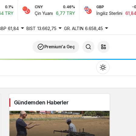
CNY
0.46%
GBP
-0.22%
Çin Yuanı
6,77 TRY
İngiliz Sterlini
61,84 TRY
GBP
61,84
BIST
13.662,75
GR. ALTIN
6.658,45
Premium'a Geç
Gündemden Haberler
Gündüz Modu
Gündüz modunu seçin.