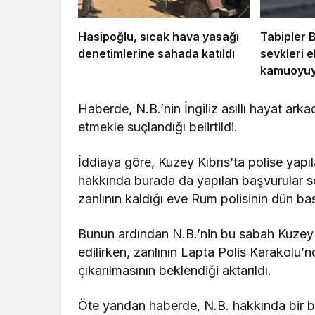
Hasipoğlu, sıcak hava yasağı
Tabipler B
denetimlerine sahada katıldı
sevkleri e
kamuoyuyl
Haberde, N.B.’nin İngiliz asıllı hayat arka
etmekle suçlandığı belirtildi.
İddiaya göre, Kuzey Kıbrıs’ta polise yapı
hakkında burada da yapılan başvurular so
zanlının kaldığı eve Rum polisinin dün ba
Bunun ardından N.B.’nin bu sabah Kuzey K
edilirken, zanlının Lapta Polis Karakolu
çıkarılmasının beklendiği aktarıldı.
Öte yandan haberde, N.B. hakkında bir ba