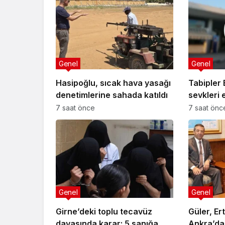
Genel
Genel
Hasipoğlu, sıcak hava yasağı
Tabipler B
denetimlerine sahada katıldı
sevkleri 
kamuoyuy
7 saat önce
7 saat önc
Genel
Genel
Girne’deki toplu tecavüz
Güler, Er
davasında karar: 5 sanığa
Ankra’da