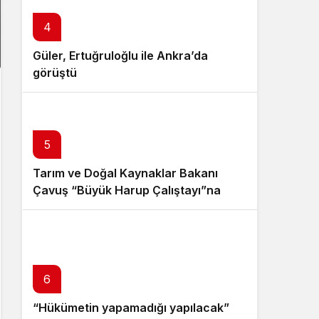
4
Güler, Ertuğruloğlu ile Ankra’da
görüştü
5
Tarım ve Doğal Kaynaklar Bakanı
Çavuş “Büyük Harup Çalıştayı”na
katıldı
6
“Hükümetin yapamadığı yapılacak”