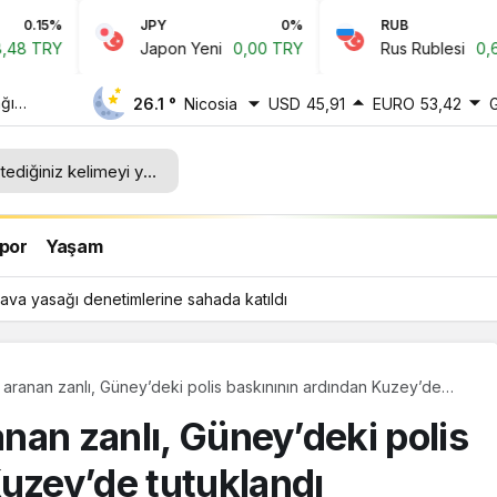
JPY
0%
RUB
0.1%
Japon Yeni
0,00 TRY
Rus Rublesi
0,64 TRY
ğı
26.1 °
Nicosia
USD
45,91
EURO
53,42
ı
por
Yaşam
ava yasağı denetimlerine sahada katıldı
la aranan zanlı, Güney’deki polis baskınının ardından Kuzey’de
anan zanlı, Güney’deki polis
Kuzey’de tutuklandı