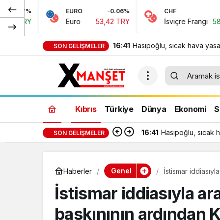
EURO
-0.06%
CHF
0.15%
Euro
53,42 TRY
İsviçre Frangı
58,48 TRY
16:41
Hasipoğlu, sıcak hava yasa
SON GELIŞMELER
denetimlerine sahada katıld
Kıbrıs
Türkiye
Dünya
Ekonomi
S
16:41
Hasipoğlu, sıcak h
SON GELIŞMELER
Genel
Haberler
İstismar iddiasıy
tutuklandı
İstismar iddiasıyla ar
baskınının ardından 