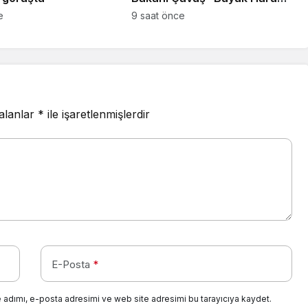
Çalıştayı”na katıldı
e
9 saat önce
 alanlar
*
ile işaretlenmişlerdir
E-Posta
*
 adımı, e-posta adresimi ve web site adresimi bu tarayıcıya kaydet.