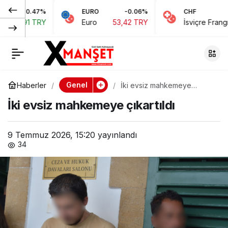
7%
EURO
-0.06%
CHF
0.1
Online siparişlerde
0
Paylaş
TRY
Euro
53,42 TRY
İsviçre Frangı
58,48 TR
fiyat değişikliği yaptı,
“Ekonomik sıkıntı
Genel
Haberler
İki evsiz mahkemeye
çıkartıldı
yaşadığım için suç
İki evsiz mahkemeye çıkartıldı
işledim” dedi
9 Temmuz 2026, 15:20
yayınlandı
34