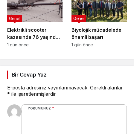
Genel
Genel
Elektrikli scooter
Biyolojik mücadelede
kazasında 76 yaşındaki
önemli başarı
sürücü yaralandı
1 gün önce
1 gün önce
Bir Cevap Yaz
E-posta adresiniz yayınlanmayacak.
Gerekli alanlar
*
ile işaretlenmişlerdir
YORUMUNUZ
*