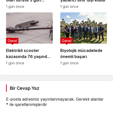
olan turiste 3 gün
yabancı sınır dışı edildi
tutukluluk
1 gün önce
1 gün önce
Genel
Genel
Elektrikli scooter
Biyolojik mücadelede
kazasında 76 yaşındaki
önemli başarı
sürücü yaralandı
1 gün önce
1 gün önce
Bir Cevap Yaz
E-posta adresiniz yayınlanmayacak.
Gerekli alanlar
*
ile işaretlenmişlerdir