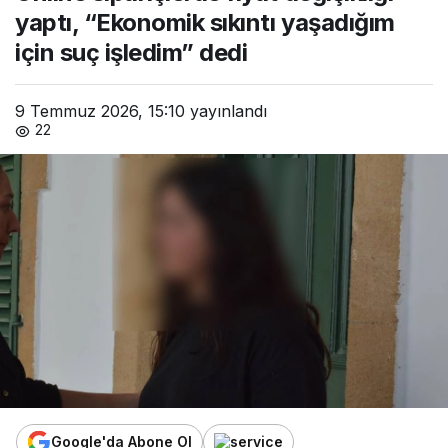
işledim” dedi
yaptı, “Ekonomik sıkıntı yaşadığım
için suç işledim” dedi
9 Temmuz 2026, 15:10
yayınlandı
22
Google'da Abone Ol