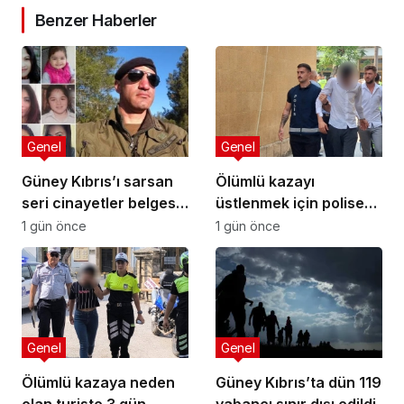
Benzer Haberler
Genel
Genel
Güney Kıbrıs’ı sarsan
Ölümlü kazayı
seri cinayetler belgesel
üstlenmek için polise
oldu
yalan beyanda bulundu
1 gün önce
1 gün önce
Genel
Genel
Ölümlü kazaya neden
Güney Kıbrıs’ta dün 119