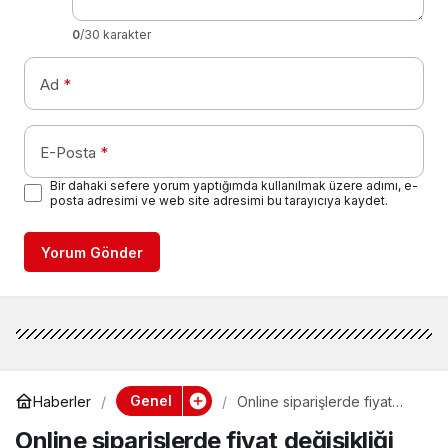
0
/30 karakter
Ad
*
E-Posta
*
Bir dahaki sefere yorum yaptığımda kullanılmak üzere adımı, e-
posta adresimi ve web site adresimi bu tarayıcıya kaydet.
Yorum Gönder
Genel
Haberler
Online siparişlerde fiyat
değişikliği yaptı, “Ekonomik
Online siparişlerde fiyat değişikliği
sıkıntı yaşadığım için suç