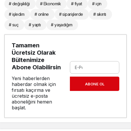
# değişikliği
# Ekonomik
# fiyat
# için
# işledim
# online
# siparişlerde
# sıkıntı
# suç
# yaptı
# yaşadığım
Tamamen
Ücretsiz Olarak
Bültenimize
Abone Olabilirsin
Yeni haberlerden
haberdar olmak için
ABONE OL
fırsatı kaçırma ve
ücretsiz e-posta
aboneliğini hemen
başlat.