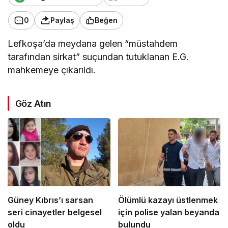
0
Paylaş
Beğen
Lefkoşa’da meydana gelen “müstahdem
tarafından sirkat” suçundan tutuklanan E.G.
mahkemeye çıkarıldı.
Göz Atın
Güney Kıbrıs’ı sarsan
Ölümlü kazayı üstlenmek
seri cinayetler belgesel
için polise yalan beyanda
oldu
bulundu