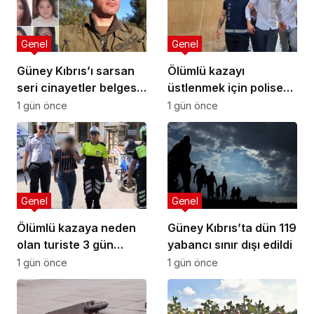
Genel
Genel
Güney Kıbrıs’ı sarsan
Ölümlü kazayı
seri cinayetler belgesel
üstlenmek için polise
oldu
yalan beyanda bulundu
1 gün önce
1 gün önce
Genel
Genel
Ölümlü kazaya neden
Güney Kıbrıs’ta dün 119
olan turiste 3 gün
yabancı sınır dışı edildi
tutukluluk
1 gün önce
1 gün önce