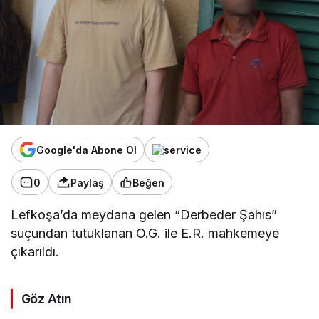
Google'da Abone Ol
0
Paylaş
Beğen
Lefkoşa’da meydana gelen “Derbeder Şahıs”
suçundan tutuklanan O.G. ile E.R. mahkemeye
çıkarıldı.
Göz Atın