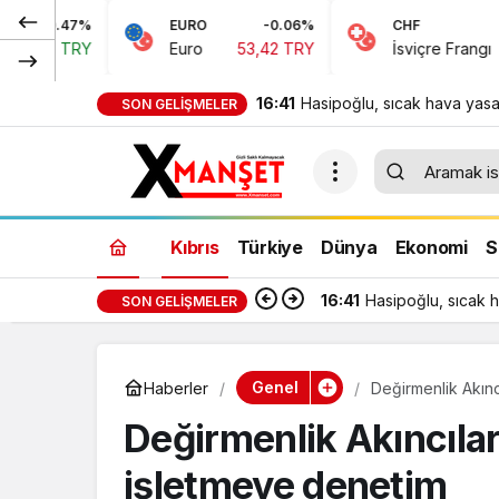
EURO
-0.06%
CHF
0.15%
Euro
53,42 TRY
İsviçre Frangı
58,48 TRY
16:41
Hasipoğlu, sıcak hava yasa
SON GELIŞMELER
denetimlerine sahada katıld
Kıbrıs
Türkiye
Dünya
Ekonomi
S
16:41
Hasipoğlu, sıcak h
SON GELIŞMELER
Genel
Haberler
Değirmenlik Akın
Değirmenlik Akıncıla
işletmeye denetim