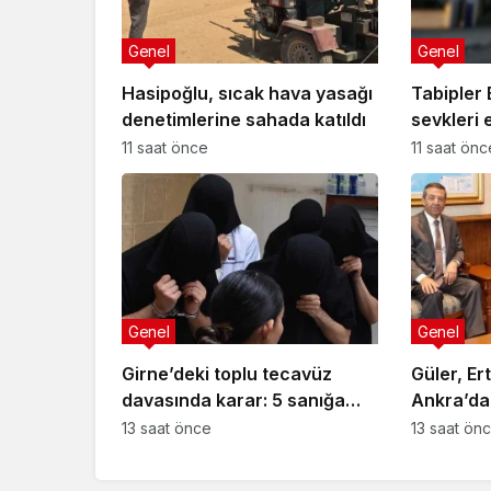
Genel
Genel
Hasipoğlu, sıcak hava yasağı
Tabipler B
denetimlerine sahada katıldı
sevkleri 
kamuoyuy
11 saat önce
11 saat önc
Genel
Genel
Girne’deki toplu tecavüz
Güler, Er
davasında karar: 5 sanığa
Ankra’da
toplam 55 yıl hapis
13 saat önce
13 saat ön