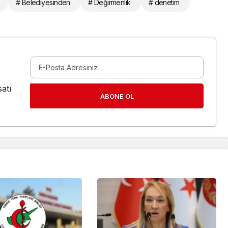
# Belediyesinden
# Değirmenlik
# denetim
atı
ABONE OL