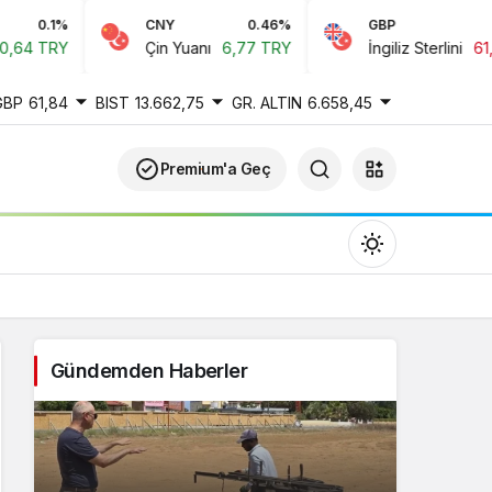
CNY
0.46%
GBP
-0.22%
Çin Yuanı
6,77 TRY
İngiliz Sterlini
61,84 TRY
GBP
61,84
BIST
13.662,75
GR. ALTIN
6.658,45
Premium'a Geç
Gündemden Haberler
Gündüz Modu
Gündüz modunu seçin.