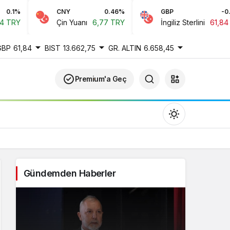
CNY
0.46%
GBP
-0.22%
Çin Yuanı
6,77 TRY
İngiliz Sterlini
61,84 TRY
GBP
61,84
BIST
13.662,75
GR. ALTIN
6.658,45
Premium'a Geç
Gündemden Haberler
Gündüz Modu
Gündüz modunu seçin.