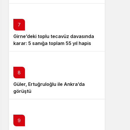
vaatlerle çözülemez
7
Girne’deki toplu tecavüz davasında
karar: 5 sanığa toplam 55 yıl hapis
8
Güler, Ertuğruloğlu ile Ankra’da
görüştü
9