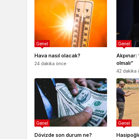
Genel
Genel
Hava nasıl olacak?
Akpınar:
olmalı”
24 dakika önce
42 dakika
Genel
Genel
Dövizde son durum ne?
Hasipoğl