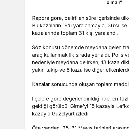
olmalı”
Rapora göre, belirtilen süre içerisinde ü
Bu kazaların 19’u yaralanmayla, 36’sı ise
kazalarında toplam 31 kişi yaralandı.
Söz konusu dönemde meydana gelen trafik
araç kullanmak ilk sırada yer aldı. Polis v
nedeniyle meydana gelirken, 13 kaza di
yakın takip ve 8 kaza ise diğer etkenler
Kazalar sonucunda oluşan toplam maddi h
İlçelere göre değerlendirildiğinde, en faz
geldiği görüldü. Girne’yi 15 kazayla Lef
kazayla Güzelyurt izledi.
Öte yandan, 25-31 Mayıs tarihleri arasınd