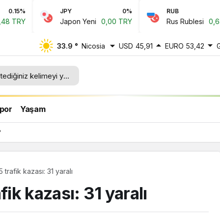
JPY
0%
RUB
0.1%
Japon Yeni
0,00 TRY
Rus Rublesi
0,64 TRY
33.9 °
Nicosia
USD
45,91
EURO
53,42
por
Yaşam
?
 trafik kazası: 31 yaralı
fik kazası: 31 yaralı