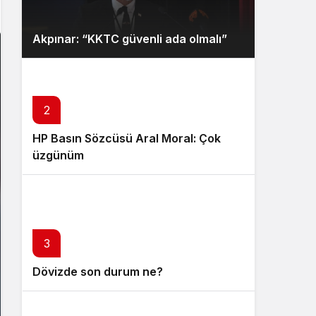
Gece Modu
Gece modunu seçin.
Akpınar: “KKTC güvenli ada olmalı”
Sistem Modu
Sistem modunu seçin.
2
HP Basın Sözcüsü Aral Moral: Çok
üzgünüm
3
Dövizde son durum ne?