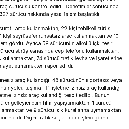
araç sürücüsü kontrol edildi. Denetimler sonucunda
n 1327 sürücü hakkında yasal işlem başlatıldı.
üratli araç kullanmaktan, 22 kişi tehlikeli sürüş
1 kişi seyrüsefer ruhsatsız araç kullanmaktan ve 10
lem gördü. Ayrıca 59 sürücünün alkollü içki tesiri
 6 sürücü sürüş esnasında cep telefonu kullanmaktan,
ullanmaktan, 74 sürücü trafik levha ve işaretlerine
 riayet etmemekten rapor edildi.
esiz araç kullandığı, 48 sürücünün sigortasız veya
nün yolcu taşıma “T” işletme izinsiz araç kullandığı
tme izinsiz araç kullandığı tespit edildi. Bunun
ü engelleyici cam filmi yapıştırmaktan, 1 sürücü
lanmaktan ve 9 sürücü ışık kurallarına uymamaktan
or edildi. Diğer trafik suçlarından işlem gören