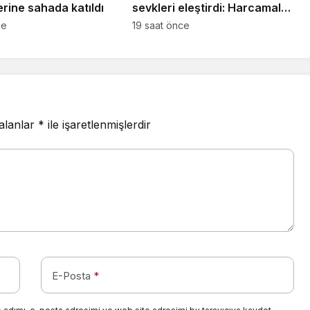
rine sahada katıldı
sevkleri eleştirdi: Harcamalar
kamuoyuyla paylaşılmalı!
ce
19 saat önce
 alanlar
*
ile işaretlenmişlerdir
E-Posta
*