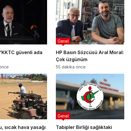
Genel
 “KKTC güvenli ada
HP Basın Sözcüsü Aral Moral:
Çok üzgünüm
 önce
55 dakika önce
Genel
u, sıcak hava yasağı
Tabipler Birliği sağlıktaki