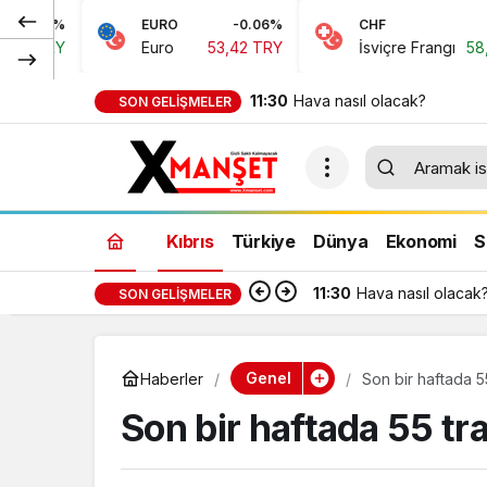
EURO
-0.06%
CHF
0.15%
Euro
53,42 TRY
İsviçre Frangı
58,48 TRY
11:30
Hava nasıl olacak?
SON GELIŞMELER
Kıbrıs
Türkiye
Dünya
Ekonomi
S
11:30
Hava nasıl olacak
SON GELIŞMELER
Genel
Haberler
Son bir haftada 55
Son bir haftada 55 tra