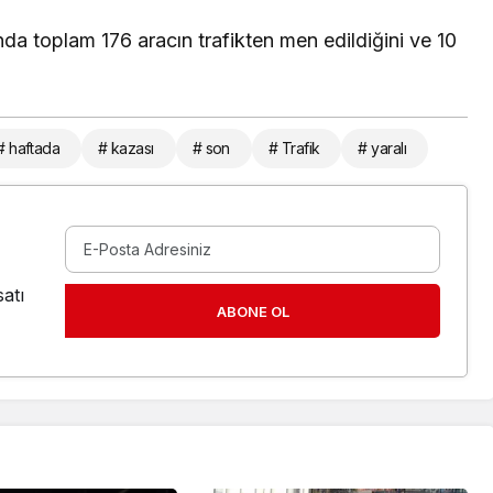
da toplam 176 aracın trafikten men edildiğini ve 10
# haftada
# kazası
# son
# Trafik
# yaralı
atı
ABONE OL