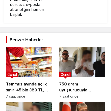
ücretsiz e-posta
aboneliğini hemen
başlat.
Benzer Haberler
Genel
Genel
Temmuz ayında açlık
750 gram
sınırı 45 bin 389 TL,
uyuşturucuyla
yoksulluk sınırı 244 bin
yakalandı: 3 gün
7 saat önce
7 saat önce
818 TL oldu
tutuklu kalacak