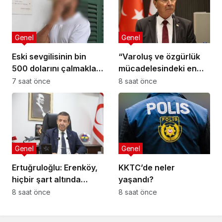
Genel
Genel
Eski sevgilisinin bin
“Varoluş ve özgürlük
500 dolarını çalmakla
mücadelesindeki en
suçlandı, 51 gündür
önemli dönüm
7 saat önce
8 saat önce
kaçak yaşadığı ortaya
noktalarından biri”
çıktı
Genel
Genel
Ertuğruloğlu: Erenköy,
KKTC’de neler
hiçbir şart altında
yaşandı?
esareti kabul
8 saat önce
8 saat önce
etmeyeceğimizin en
açık kanıtıdır