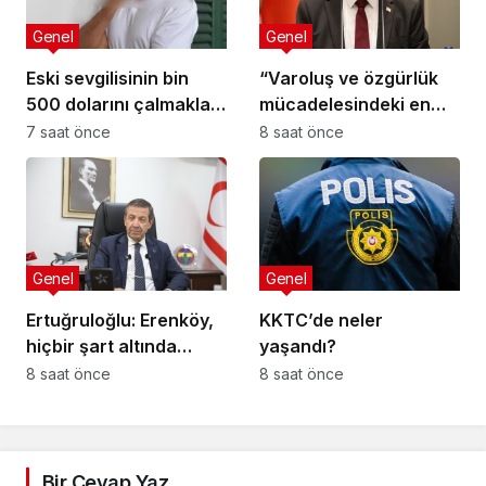
Genel
Genel
Eski sevgilisinin bin
“Varoluş ve özgürlük
500 dolarını çalmakla
mücadelesindeki en
suçlandı, 51 gündür
önemli dönüm
7 saat önce
8 saat önce
kaçak yaşadığı ortaya
noktalarından biri”
çıktı
Genel
Genel
Ertuğruloğlu: Erenköy,
KKTC’de neler
hiçbir şart altında
yaşandı?
esareti kabul
8 saat önce
8 saat önce
etmeyeceğimizin en
açık kanıtıdır
Bir Cevap Yaz