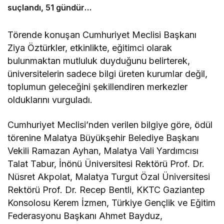
suçlandı, 51 gündür
kaçak yaşadığı ortaya
çıktı
Törende konuşan Cumhuriyet Meclisi Başkanı
Ziya Öztürkler, etkinlikte, eğitimci olarak
bulunmaktan mutluluk duyduğunu belirterek,
üniversitelerin sadece bilgi üreten kurumlar değil,
toplumun geleceğini şekillendiren merkezler
olduklarını vurguladı.
Cumhuriyet Meclisi’nden verilen bilgiye göre, ödül
törenine Malatya Büyükşehir Belediye Başkanı
Vekili Ramazan Ayhan, Malatya Vali Yardımcısı
Talat Tabur, İnönü Üniversitesi Rektörü Prof. Dr.
Nüsret Akpolat, Malatya Turgut Özal Üniversitesi
Rektörü Prof. Dr. Recep Bentli, KKTC Gaziantep
Konsolosu Kerem İzmen, Türkiye Gençlik ve Eğitim
Federasyonu Başkanı Ahmet Bayduz,