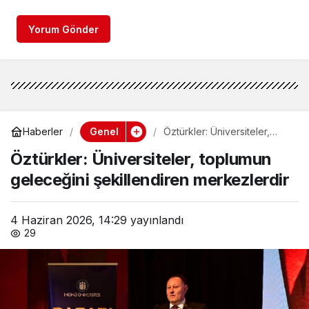
Yorum Gönder
Genel
Haberler
Öztürkler: Üniversiteler,
toplumun geleceğini
Öztürkler: Üniversiteler, toplumun
şekillendiren merkezlerdir
geleceğini şekillendiren merkezlerdir
4 Haziran 2026, 14:29
yayınlandı
29