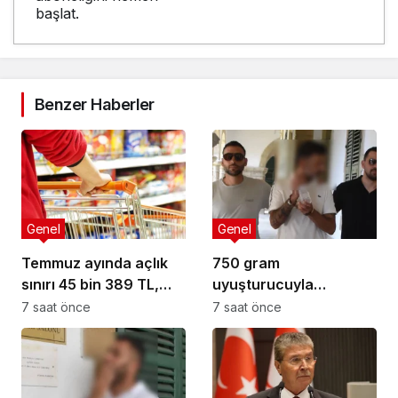
başlat.
Benzer Haberler
Genel
Genel
Temmuz ayında açlık
750 gram
sınırı 45 bin 389 TL,
uyuşturucuyla
yoksulluk sınırı 244 bin
yakalandı: 3 gün
7 saat önce
7 saat önce
818 TL oldu
tutuklu kalacak