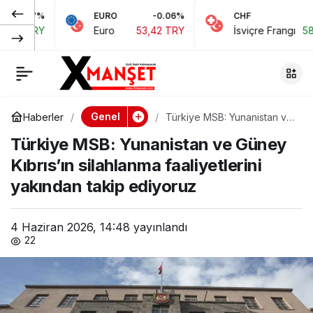
EURO
-0.06%
CHF
0.15%
Öztürkler:
0
Paylaş
Euro
53,42 TRY
İsviçre Frangı
58,48 TRY
Üniversiteler,
toplumun geleceğini
Genel
Haberler
Türkiye MSB: Yunanistan ve
Güney Kıbrıs’ın silahlanma
şekillendiren
Türkiye MSB: Yunanistan ve Güney
faaliyetlerini yakından takip
ediyoruz
Kıbrıs’ın silahlanma faaliyetlerini
merkezlerdir
yakından takip ediyoruz
4 Haziran 2026, 14:48
yayınlandı
22