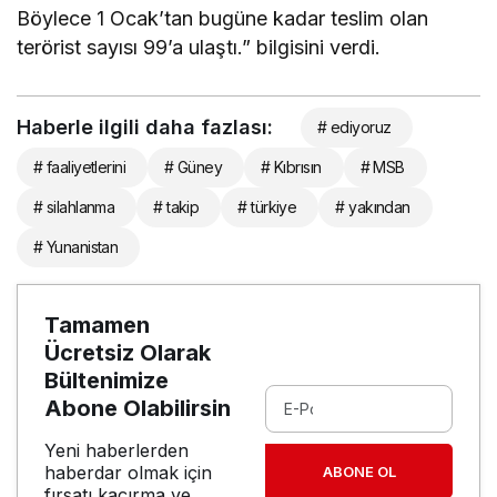
Böylece 1 Ocak’tan bugüne kadar teslim olan
terörist sayısı 99’a ulaştı.” bilgisini verdi.
Haberle ilgili daha fazlası:
# ediyoruz
# faaliyetlerini
# Güney
# Kıbrısın
# MSB
# silahlanma
# takip
# türkiye
# yakından
# Yunanistan
Tamamen
Ücretsiz Olarak
Bültenimize
Abone Olabilirsin
Yeni haberlerden
haberdar olmak için
ABONE OL
fırsatı kaçırma ve