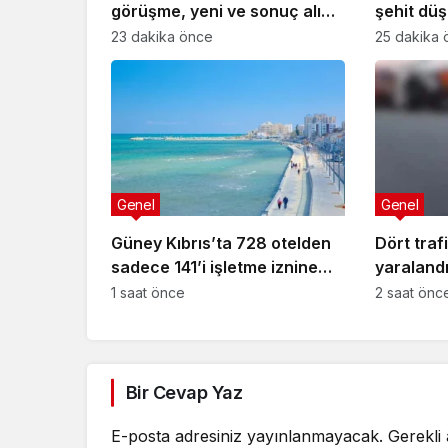
görüşme, yeni ve sonuç alıcı
şehit dü
5+1 toplantısına hazırlık
günü düz
23 dakika önce
25 dakika 
niteliği taşıyor
anılacak
Genel
Genel
Güney Kıbrıs’ta 728 otelden
Dört traf
sadece 141’i işletme iznine
yaralandı
sahip
tespit edi
1 saat önce
2 saat önc
Bir Cevap Yaz
E-posta adresiniz yayınlanmayacak.
Gerekli