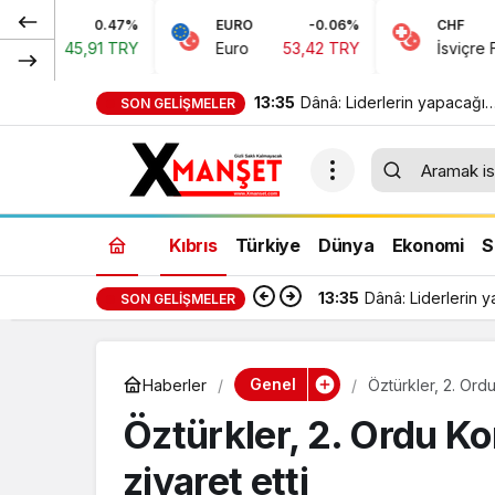
47%
EURO
-0.06%
CHF
0.1
TRY
Euro
53,42 TRY
İsviçre Frangı
58,48 T
13:35
Dânâ: Liderlerin yapacağı
SON GELIŞMELER
görüşme, yeni ve sonuç alı
5+1 toplantısına hazırlık nite
taşıyor
Kıbrıs
Türkiye
Dünya
Ekonomi
S
13:35
Dânâ: Liderlerin y
SON GELIŞMELER
Genel
Haberler
Öztürkler, 2. Ord
Öztürkler, 2. Ordu K
ziyaret etti