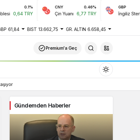
CNY
0.46%
GBP
-0.22%
Çin Yuanı
6,77 TRY
İngiliz Sterlini
61,84 TRY
GBP
61,84
BIST
13.662,75
GR. ALTIN
6.658,45
Premium'a Geç
taşıyor
Gündemden Haberler
Gündüz Modu
Gündüz modunu seçin.