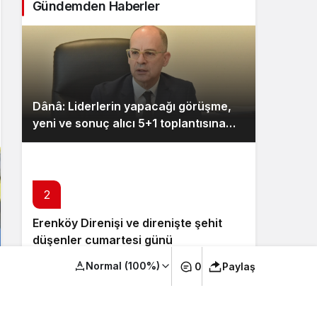
Gündemden Haberler
Dânâ: Liderlerin yapacağı görüşme,
yeni ve sonuç alıcı 5+1 toplantısına
hazırlık niteliği taşıyor
2
Erenköy Direnişi ve direnişte şehit
düşenler cumartesi günü
düzenlenecek törenle anılacak
Normal (100%)
0
Paylaş
3