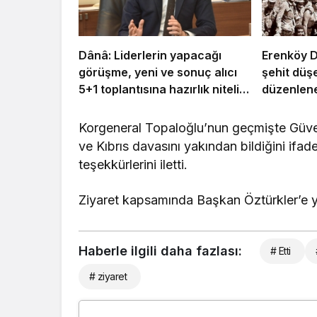
Dânâ: Liderlerin yapacağı
Erenköy Di
görüşme, yeni ve sonuç alıcı
şehit düş
5+1 toplantısına hazırlık niteliği
düzenlene
taşıyor
Korgeneral Topaloğlu’nun geçmişte Güve
ve Kıbrıs davasını yakından bildiğini ifad
teşekkürlerini iletti.
Ziyaret kapsamında Başkan Öztürkler’e yür
Haberle ilgili daha fazlası:
# Etti
# ziyaret