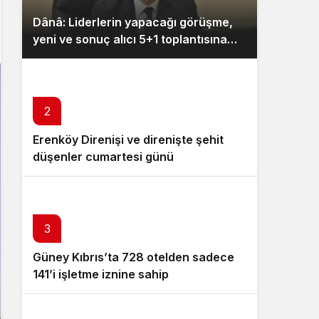
Gece Modu
Dânâ: Liderlerin yapacağı görüşme,
Gece modunu seçin.
yeni ve sonuç alıcı 5+1 toplantısına
hazırlık niteliği taşıyor
Sistem Modu
Sistem modunu seçin.
2
Erenköy Direnişi ve direnişte şehit
düşenler cumartesi günü
düzenlenecek törenle anılacak
3
Güney Kıbrıs’ta 728 otelden sadece
141’i işletme iznine sahip