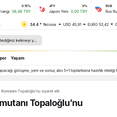
5%
JPY
0%
RUB
0.1%
RY
Japon Yeni
0,00 TRY
Rus Rublesi
0,64 TRY
34.4 °
Nicosia
USD
45,91
EURO
53,42
cı
liği
por
Yaşam
apacağı görüşme, yeni ve sonuç alıcı 5+1 toplantısına hazırlık niteliği 
u Komutanı Topaloğlu’nu ziyaret etti
omutanı Topaloğlu’nu