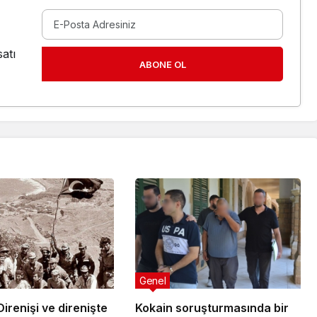
atı
ABONE OL
Genel
irenişi ve direnişte
Kokain soruşturmasında bir