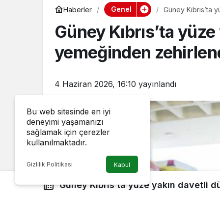
Genel
Haberler
Güney Kıbrıs’ta y
hastanede
Güney Kıbrıs’ta yüze 
yemeğinden zehirlend
4 Haziran 2026, 16:10
yayınlandı
Bu web sitesinde en iyi
deneyimi yaşamanızı
sağlamak için çerezler
kullanılmaktadır.
Gizlilik Politikası
Kabul
Güney Kıbrıs’ta yüze yakın davetli düğün yemeğinden
zehirlendi: 21 kişi hastanede