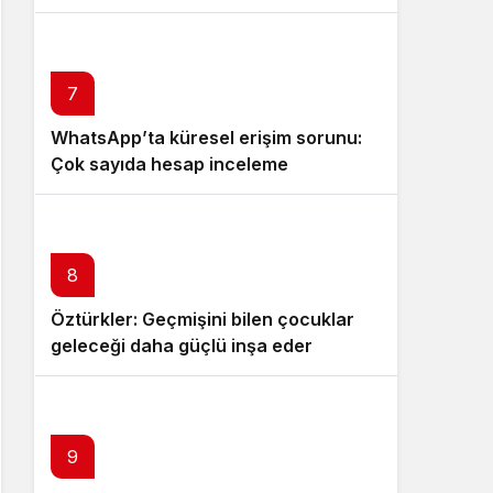
7
WhatsApp’ta küresel erişim sorunu:
Çok sayıda hesap inceleme
gerekçesiyle askıya alındı
8
Öztürkler: Geçmişini bilen çocuklar
geleceği daha güçlü inşa eder
9