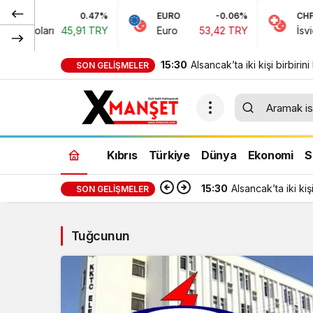
0.47%
EURO
-0.06%
CHF
n Doları
45,91 TRY
Euro
53,42 TRY
İsviçre
15:30
Alsancak’ta iki kişi birbirini 
SON GELIŞMELER
içki bardağıyla darp etti
Kıbrıs
Türkiye
Dünya
Ekonomi
S
15:30
Alsancak’ta iki kişi
SON GELIŞMELER
Tuğcunun