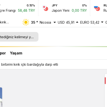
0.15%
JPY
0%
RUB
 Frangı
58,48 TRY
Japon Yeni
0,00 TRY
Rus R
kırık
35 °
Nicosia
USD
45,91
EURO
53,42
por
Yaşam
 birbirini kırık içki bardağıyla darp etti