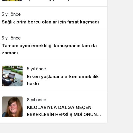
Gece Modu
Gece modunu seçin.
5 yıl önce
Sağlık prim borcu olanlar için fırsat kaçmadı
Sistem Modu
Sistem modunu seçin.
5 yıl önce
Tamamlayıcı emekliliği konuşmanın tam da
zamanı
5 yıl önce
Erken yaşlanana erken emeklilik
hakkı
8 yıl önce
KİLOLARIYLA DALGA GEÇEN
ERKEKLERİN HEPSİ ŞİMDİ ONUN
PEŞİNDE! SON HALİ İNANILMAZ