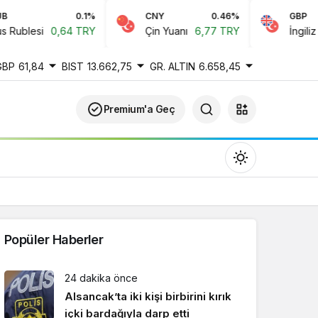
0.1%
CNY
0.46%
GBP
ublesi
0,64 TRY
Çin Yuanı
6,77 TRY
İngiliz Ste
GBP
61,84
BIST
13.662,75
GR. ALTIN
6.658,45
Premium'a Geç
Popüler Haberler
Gündüz Modu
24 dakika önce
Gündüz modunu seçin.
Alsancak’ta iki kişi birbirini kırık
içki bardağıyla darp etti