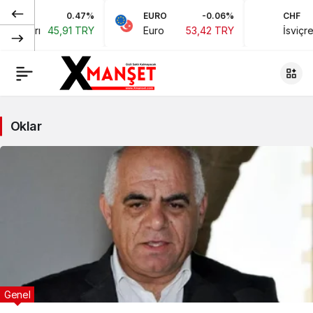
0.47%
EURO
-0.06%
CHF
n Doları
45,91 TRY
Euro
53,42 TRY
İsviçre 
Oklar
Genel