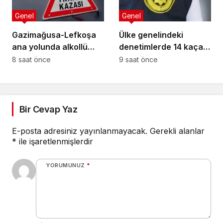
Genel
Genel
Gazimağusa-Lefkoşa
Ülke genelindeki
ana yolunda alkollü
denetimlerde 14 kaçak
sürücü takla attı:
yakalandı
8 saat önce
9 saat önce
Vücudunda kırıklar
oluştu
Bir Cevap Yaz
E-posta adresiniz yayınlanmayacak.
Gerekli alanlar
*
ile işaretlenmişlerdir
YORUMUNUZ
*