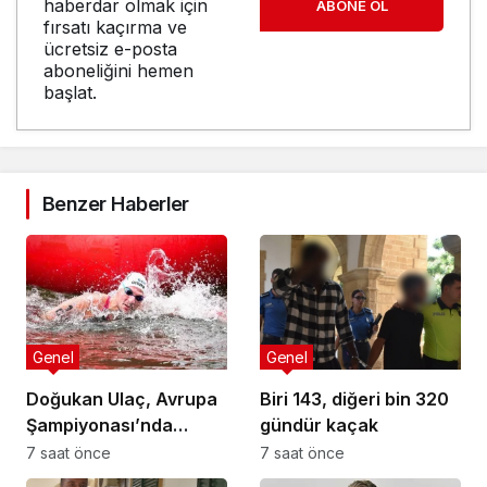
haberdar olmak için
ABONE OL
fırsatı kaçırma ve
ücretsiz e-posta
aboneliğini hemen
başlat.
Benzer Haberler
Genel
Genel
Doğukan Ulaç, Avrupa
Biri 143, diğeri bin 320
Şampiyonası’nda
gündür kaçak
Türkiye Milli Takımı ile
7 saat önce
7 saat önce
mücadele etti