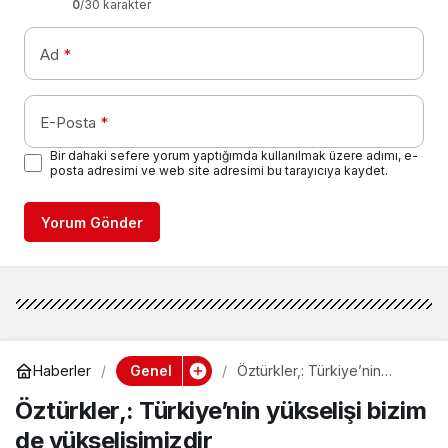
0
/30 karakter
Ad
*
E-Posta
*
Bir dahaki sefere yorum yaptığımda kullanılmak üzere adımı, e-
posta adresimi ve web site adresimi bu tarayıcıya kaydet.
Yorum Gönder
Genel
Haberler
Öztürkler,: Türkiye’nin
yükselişi bizim de
Öztürkler,: Türkiye’nin yükselişi bizim
yükselişimizdir
de yükselişimizdir