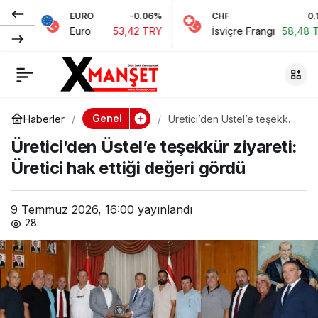
EURO
-0.06%
CHF
0.15%
Öztürkler,:
0
Paylaş
Euro
53,42 TRY
İsviçre Frangı
58,48 TRY
Türkiye’nin yükselişi
bizim de
Genel
Haberler
Üretici’den Üstel’e teşekkür
ziyareti: Üretici hak ettiği
yükselişimizdir
Üretici’den Üstel’e teşekkür ziyareti:
değeri gördü
Üretici hak ettiği değeri gördü
9 Temmuz 2026, 16:00
yayınlandı
28