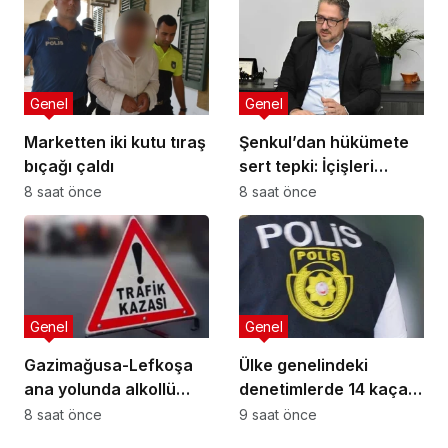
Genel
Genel
Marketten iki kutu tıraş
Şenkul’dan hükümete
bıçağı çaldı
sert tepki: İçişleri
Bakanı nerede,
8 saat önce
8 saat önce
Başbakan nerede?
Genel
Genel
Gazimağusa-Lefkoşa
Ülke genelindeki
ana yolunda alkollü
denetimlerde 14 kaçak
sürücü takla attı:
yakalandı
8 saat önce
9 saat önce
Vücudunda kırıklar