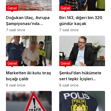
Genel
Genel
Doğukan Ulaç, Avrupa
Biri 143, diğeri bin 320
Şampiyonası’nda
gündür kaçak
Türkiye Milli Takımı ile
7 saat önce
7 saat önce
mücadele etti
Genel
Genel
Marketten iki kutu tıraş
Şenkul’dan hükümete
bıçağı çaldı
sert tepki: İçişleri
Bakanı nerede,
8 saat önce
8 saat önce
Başbakan nerede?