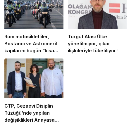
Rum motosikletliler,
Turgut Alas: Ülke
Bostancı ve Astromerit
yönetilmiyor, çıkar
kapılarını bugün “kısa
ilişkileriyle tüketiliyor!
süreliğine kapatacak”
CTP, Cezaevi Disiplin
Tüzüğü’nde yapılan
değişiklikleri Anayasa
Mahkemesi’ne taşıdı