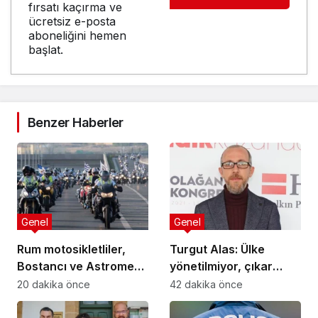
fırsatı kaçırma ve
ücretsiz e-posta
aboneliğini hemen
başlat.
Benzer Haberler
Genel
Genel
Rum motosikletliler,
Turgut Alas: Ülke
Bostancı ve Astromerit
yönetilmiyor, çıkar
kapılarını bugün “kısa
ilişkileriyle tüketiliyor!
20 dakika önce
42 dakika önce
süreliğine kapatacak”