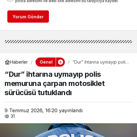
posta adresimi ve web site adresimi bu tarayıcıya kaydet.
Yorum Gönder
Genel
Haberler
“Dur” ihtarına uymayıp polis
memuruna çarpan
“Dur” ihtarına uymayıp polis
motosiklet sürücüsü
tutuklandı
memuruna çarpan motosiklet
sürücüsü tutuklandı
9 Temmuz 2026, 16:20
yayınlandı
31