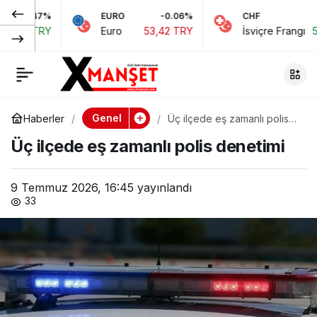
7%
EURO
-0.06%
CHF
0.15
“Dur” ihtarına
0
Paylaş
RY
Euro
53,42 TRY
İsviçre Frangı
58,48 TR
uymayıp polis
memuruna çarpan
Genel
Haberler
Üç ilçede eş zamanlı polis
denetimi
motosiklet sürücüsü
Üç ilçede eş zamanlı polis denetimi
tutuklandı
9 Temmuz 2026, 16:45
yayınlandı
33