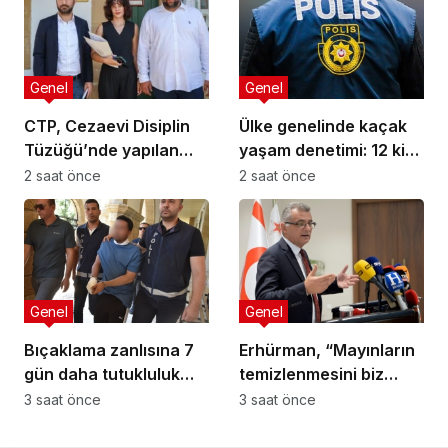
Genel
Genel
CTP, Cezaevi Disiplin
Ülke genelinde kaçak
Tüzüğü’nde yapılan
yaşam denetimi: 12 kişi
değişiklikleri Anayasa
tutuklandı
2 saat önce
2 saat önce
Mahkemesi’ne taşıdı
Genel
Genel
Bıçaklama zanlısına 7
Erhürman, “Mayınların
gün daha tutukluluk
temizlenmesini biz
verildi
kabul ettik, Rum tarafı
3 saat önce
3 saat önce
reddetti”