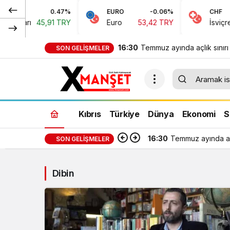
0.47%
EURO
-0.06%
CHF
Doları
45,91 TRY
Euro
53,42 TRY
İsviçre Fr
16:30
Temmuz ayında açlık sınırı
SON GELIŞMELER
bin 389 TL, yoksulluk sınır
bin 818 TL oldu
Kıbrıs
Türkiye
Dünya
Ekonomi
S
16:30
Temmuz ayında açl
SON GELIŞMELER
Dibin