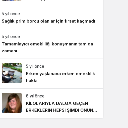
Gece Modu
818 TL oldu
Gece modunu seçin.
5 yıl önce
Sağlık prim borcu olanlar için fırsat kaçmadı
Sistem Modu
Sistem modunu seçin.
5 yıl önce
Tamamlayıcı emekliliği konuşmanın tam da
zamanı
5 yıl önce
Erken yaşlanana erken emeklilik
hakkı
8 yıl önce
KİLOLARIYLA DALGA GEÇEN
ERKEKLERİN HEPSİ ŞİMDİ ONUN
PEŞİNDE! SON HALİ İNANILMAZ