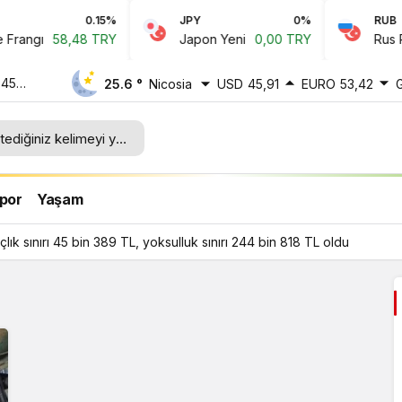
0.15%
JPY
0%
RUB
angı
58,48 TRY
Japon Yeni
0,00 TRY
Rus Rubl
 45
25.6 °
Nicosia
USD
45,91
EURO
53,42
ı 244
por
Yaşam
ık sınırı 45 bin 389 TL, yoksulluk sınırı 244 bin 818 TL oldu