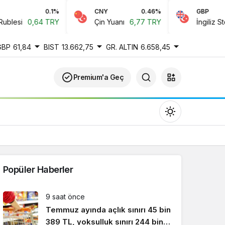
0.1%
CNY
0.46%
GBP
esi
0,64 TRY
Çin Yuanı
6,77 TRY
İngiliz Sterlin
GBP
61,84
BIST
13.662,75
GR. ALTIN
6.658,45
Premium'a Geç
Popüler Haberler
Gündüz Modu
9 saat önce
Gündüz modunu seçin.
Temmuz ayında açlık sınırı 45 bin
389 TL, yoksulluk sınırı 244 bin