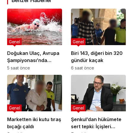
Benzer Haberler
Genel
Genel
Doğukan Ulaç, Avrupa
Biri 143, diğeri bin 320
Şampiyonası’nda
gündür kaçak
Türkiye Milli Takımı ile
5 saat önce
6 saat önce
mücadele etti
Genel
Genel
Marketten iki kutu tıraş
Şenkul’dan hükümete
bıçağı çaldı
sert tepki: İçişleri