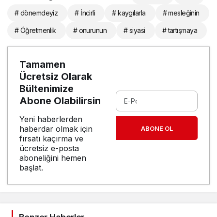
# dönemdeyiz
# İncirli
# kaygılarla
# mesleğinin
# Öğretmenlik
# onurunun
# siyasi
# tartışmaya
Tamamen
Ücretsiz Olarak
Bültenimize
Abone Olabilirsin
Yeni haberlerden
haberdar olmak için
ABONE OL
fırsatı kaçırma ve
ücretsiz e-posta
aboneliğini hemen
başlat.