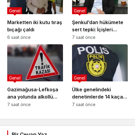
Genel
Genel
Marketten iki kutu tıraş
Şenkul’dan hükümete
bıçağı çaldı
sert tepki: İçişleri
Bakanı nerede,
6 saat önce
7 saat önce
Başbakan nerede?
Genel
Genel
Gazimağusa-Lefkoşa
Ülke genelindeki
ana yolunda alkollü
denetimlerde 14 kaçak
sürücü takla attı:
yakalandı
7 saat önce
7 saat önce
Vücudunda kırıklar
oluştu
Bir Cevap Yaz