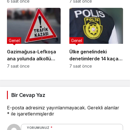
Bakanı nerede,
6 saat önce
7 saat önce
Başbakan nerede?
Genel
Genel
Gazimağusa-Lefkoşa
Ülke genelindeki
ana yolunda alkollü
denetimlerde 14 kaçak
sürücü takla attı:
yakalandı
7 saat önce
7 saat önce
Vücudunda kırıklar
oluştu
Bir Cevap Yaz
E-posta adresiniz yayınlanmayacak.
Gerekli alanlar
*
ile işaretlenmişlerdir
YORUMUNUZ
*