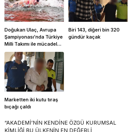
Doğukan Ulaç, Avrupa
Biri 143, diğeri bin 320
Şampiyonası’nda Türkiye
gündür kaçak
Milli Takımı ile mücadele
etti
Marketten iki kutu tıraş
bıçağı çaldı
“AKADEMİ’NİN KENDİNE ÖZGÜ KURUMSAL
KİMLİĞİ BU ÜLKENİN EN DEĞERLİ