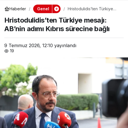
Genel
Haberler
Hristodulidis’ten Türkiye
mesajı: AB’nin adımı Kıbrıs
Hristodulidis’ten Türkiye mesajı:
sürecine bağlı
AB’nin adımı Kıbrıs sürecine bağlı
9 Temmuz 2026, 12:10
yayınlandı
19