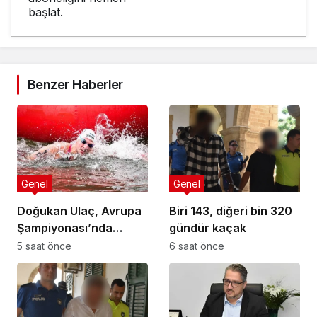
başlat.
Benzer Haberler
Genel
Genel
Doğukan Ulaç, Avrupa
Biri 143, diğeri bin 320
Şampiyonası’nda
gündür kaçak
Türkiye Milli Takımı ile
5 saat önce
6 saat önce
mücadele etti