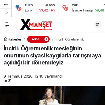
EURO
-0.06%
CHF
0.15%
Hristodulidis’ten
0
Paylaş
Euro
53,42 TRY
İsviçre Frangı
58,48 TRY
Türkiye mesajı:
AB’nin adımı Kıbrıs
Genel
Haberler
İncirli: Öğretmenlik
mesleğinin onurunun siyasi
sürecine bağlı
İncirli: Öğretmenlik mesleğinin
kaygılarla tartışmaya açıldığı
bir dönemdeyiz
onurunun siyasi kaygılarla tartışmaya
açıldığı bir dönemdeyiz
9 Temmuz 2026, 12:10
yayınlandı
21