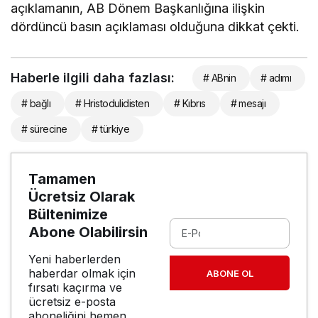
açıklamanın, AB Dönem Başkanlığına ilişkin
dördüncü basın açıklaması olduğuna dikkat çekti.
Haberle ilgili daha fazlası:
# ABnin
# adımı
# bağlı
# Hristodulidisten
# Kıbrıs
# mesajı
# sürecine
# türkiye
Tamamen
Ücretsiz Olarak
Bültenimize
Abone Olabilirsin
Yeni haberlerden
haberdar olmak için
ABONE OL
fırsatı kaçırma ve
ücretsiz e-posta
aboneliğini hemen