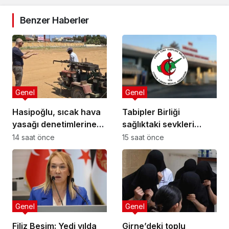
Benzer Haberler
Genel
Genel
Hasipoğlu, sıcak hava
Tabipler Birliği
yasağı denetimlerine
sağlıktaki sevkleri
sahada katıldı
eleştirdi: Harcamalar
14 saat önce
15 saat önce
kamuoyuyla
paylaşılmalı!
Genel
Genel
Filiz Besim: Yedi yılda
Girne’deki toplu