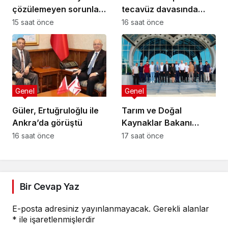
çözülemeyen sorunlar
tecavüz davasında
seçim öncesinde
karar: 5 sanığa toplam
15 saat önce
16 saat önce
verilen vaatlerle
55 yıl hapis
çözülemez
Genel
Genel
Güler, Ertuğruloğlu ile
Tarım ve Doğal
Ankra’da görüştü
Kaynaklar Bakanı
Çavuş “Büyük Harup
16 saat önce
17 saat önce
Çalıştayı”na katıldı
Bir Cevap Yaz
E-posta adresiniz yayınlanmayacak.
Gerekli alanlar
*
ile işaretlenmişlerdir