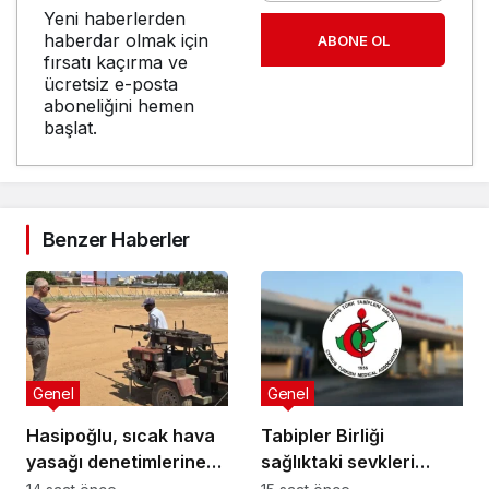
Yeni haberlerden
haberdar olmak için
ABONE OL
fırsatı kaçırma ve
ücretsiz e-posta
aboneliğini hemen
başlat.
Benzer Haberler
Genel
Genel
Hasipoğlu, sıcak hava
Tabipler Birliği
yasağı denetimlerine
sağlıktaki sevkleri
sahada katıldı
eleştirdi: Harcamalar