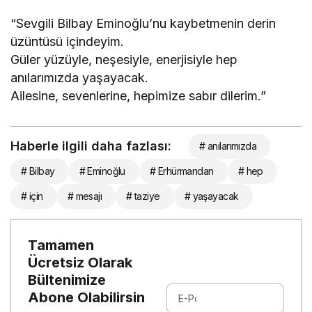
“Sevgili Bilbay Eminoğlu’nu kaybetmenin derin
üzüntüsü içindeyim.
Güler yüzüyle, neşesiyle, enerjisiyle hep
anılarımızda yaşayacak.
Ailesine, sevenlerine, hepimize sabır dilerim.”
Haberle ilgili daha fazlası:
# anılarımızda
# Bilbay
# Eminoğlu
# Erhürmandan
# hep
# için
# mesajı
# taziye
# yaşayacak
Tamamen
Ücretsiz Olarak
Bültenimize
Abone Olabilirsin