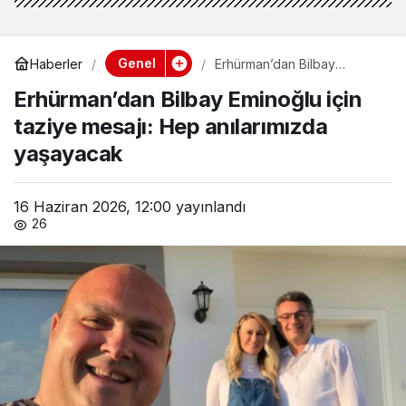
Genel
Haberler
Erhürman’dan Bilbay
Eminoğlu için taziye mesajı:
Erhürman’dan Bilbay Eminoğlu için
Hep anılarımızda yaşayacak
taziye mesajı: Hep anılarımızda
yaşayacak
16 Haziran 2026, 12:00
yayınlandı
26