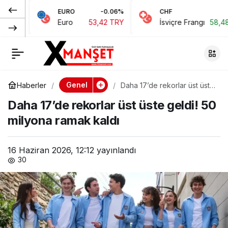
EURO
-0.06%
CHF
0.15%
Erhürman’dan Bilbay
0
Paylaş
Euro
53,42 TRY
İsviçre Frangı
58,48 TRY
Eminoğlu için taziye
mesajı: Hep
Genel
Haberler
Daha 17’de rekorlar üst üste
geldi! 50 milyona ramak
anılarımızda
Daha 17’de rekorlar üst üste geldi! 50
kaldı
milyona ramak kaldı
yaşayacak
16 Haziran 2026, 12:12
yayınlandı
30