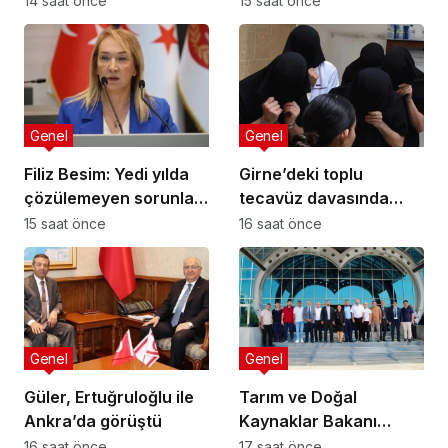
14 saat önce
15 saat önce
kamuoyuyla
paylaşılmalı!
Genel
Genel
Filiz Besim: Yedi yılda
Girne’deki toplu
çözülemeyen sorunlar
tecavüz davasında
seçim öncesinde
karar: 5 sanığa toplam
15 saat önce
16 saat önce
verilen vaatlerle
55 yıl hapis
çözülemez
Genel
Genel
Güler, Ertuğruloğlu ile
Tarım ve Doğal
Ankra’da görüştü
Kaynaklar Bakanı
Çavuş “Büyük Harup
16 saat önce
17 saat önce