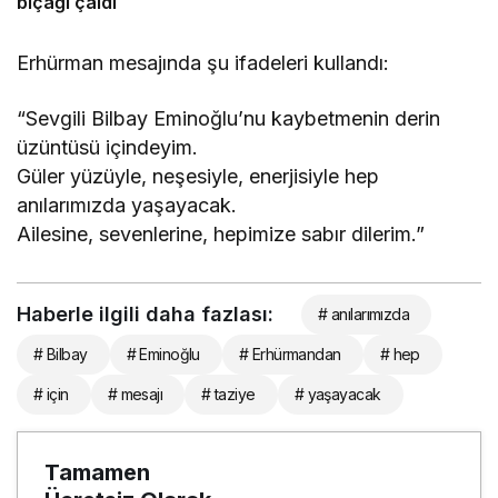
bıçağı çaldı
Erhürman mesajında şu ifadeleri kullandı:
“Sevgili Bilbay Eminoğlu’nu kaybetmenin derin
üzüntüsü içindeyim.
Güler yüzüyle, neşesiyle, enerjisiyle hep
anılarımızda yaşayacak.
Ailesine, sevenlerine, hepimize sabır dilerim.”
Haberle ilgili daha fazlası:
# anılarımızda
# Bilbay
# Eminoğlu
# Erhürmandan
# hep
# için
# mesajı
# taziye
# yaşayacak
Tamamen