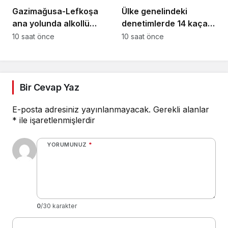
Gazimağusa-Lefkoşa
Ülke genelindeki
ana yolunda alkollü
denetimlerde 14 kaçak
sürücü takla attı:
yakalandı
10 saat önce
10 saat önce
Vücudunda kırıklar
oluştu
Bir Cevap Yaz
E-posta adresiniz yayınlanmayacak.
Gerekli alanlar
*
ile işaretlenmişlerdir
YORUMUNUZ
*
0
/30 karakter