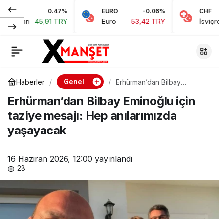
0.47%
EURO
-0.06%
CHF
Aral Moral: Ekim
0
Paylaş
ı
45,91 TRY
Euro
53,42 TRY
İsviçre Frangı
sonrası yapılacak
seçim 5-6 ay
Genel
Haberler
Erhürman’dan Bilbay
Eminoğlu için taziye mesajı:
kaybettirir
Erhürman’dan Bilbay Eminoğlu için
Hep anılarımızda yaşayacak
taziye mesajı: Hep anılarımızda
yaşayacak
16 Haziran 2026, 12:00
yayınlandı
28