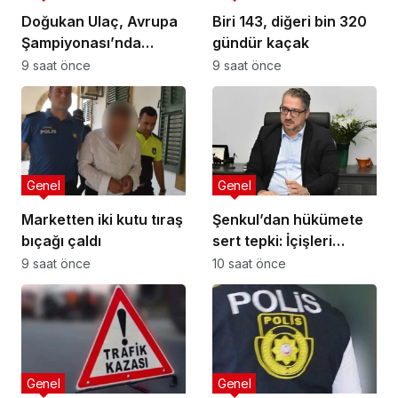
Doğukan Ulaç, Avrupa
Biri 143, diğeri bin 320
Şampiyonası’nda
gündür kaçak
Türkiye Milli Takımı ile
9 saat önce
9 saat önce
mücadele etti
Genel
Genel
Marketten iki kutu tıraş
Şenkul’dan hükümete
bıçağı çaldı
sert tepki: İçişleri
Bakanı nerede,
9 saat önce
10 saat önce
Başbakan nerede?
Genel
Genel