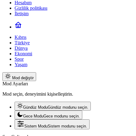
Hesabım
Gizlilik politikası
İletişim
Kıbrıs
Türkiye
Dünya
Ekonomi
Spor
Yaşam
Mod değiştir
Mod Ayarları
Mod seçin, deneyimini kişiselleştirin.
Gündüz Modu
Gündüz modunu seçin.
Gece Modu
Gece modunu seçin.
Sistem Modu
Sistem modunu seçin.