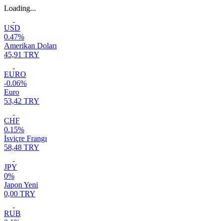
Loading...
USD
0.47%
Amerikan Doları
45,91 TRY
EURO
-0.06%
Euro
53,42 TRY
CHF
0.15%
İsviçre Frangı
58,48 TRY
JPY
0%
Japon Yeni
0,00 TRY
RUB