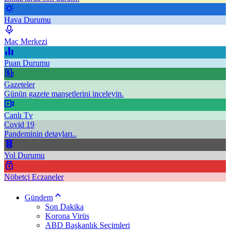
Hava Durumu
Maç Merkezi
Puan Durumu
Gazeteler
Günün gazete manşetlerini inceleyin.
Canlı Tv
Covid 19
Pandeminin detayları..
Yol Durumu
Nöbetçi Eczaneler
Gündem
Son Dakika
Korona Virüs
ABD Başkanlık Seçimleri