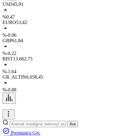
USD
45,91
%0.47
EURO
53,42
%-0.06
GBP
61,84
%-0.22
BIST
13.662,75
%-1.64
GR. ALTIN
6.658,45
%-0.88
Ara
Premium'a Geç