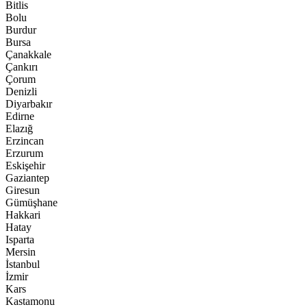
Bitlis
Bolu
Burdur
Bursa
Çanakkale
Çankırı
Çorum
Denizli
Diyarbakır
Edirne
Elazığ
Erzincan
Erzurum
Eskişehir
Gaziantep
Giresun
Gümüşhane
Hakkari
Hatay
Isparta
Mersin
İstanbul
İzmir
Kars
Kastamonu