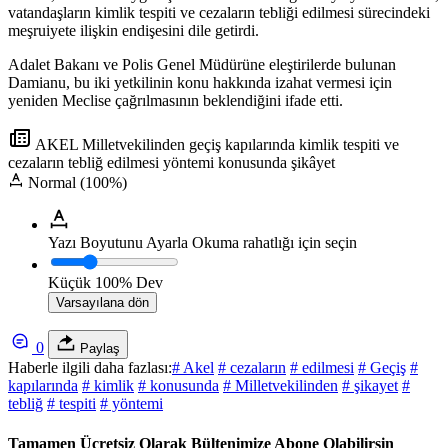
vatandaşların kimlik tespiti ve cezaların tebliği edilmesi sürecindeki
meşruiyete ilişkin endişesini dile getirdi.
Adalet Bakanı ve Polis Genel Müdürüne eleştirilerde bulunan
Damianu, bu iki yetkilinin konu hakkında izahat vermesi için
yeniden Meclise çağrılmasının beklendiğini ifade etti.
AKEL Milletvekilinden geçiş kapılarında kimlik tespiti ve
cezaların tebliğ edilmesi yöntemi konusunda şikâyet
Normal (100%)
Yazı Boyutunu Ayarla
Okuma rahatlığı için seçin
Küçük
100%
Dev
Varsayılana dön
0
Paylaş
Haberle ilgili daha fazlası:
# Akel
# cezaların
# edilmesi
# Geçiş
#
kapılarında
# kimlik
# konusunda
# Milletvekilinden
# şikayet
#
tebliğ
# tespiti
# yöntemi
Tamamen Ücretsiz Olarak Bültenimize Abone Olabilirsin