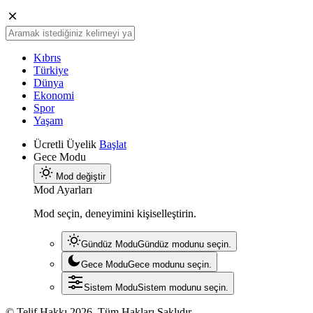
Kıbrıs
Türkiye
Dünya
Ekonomi
Spor
Yaşam
Ücretli Üyelik
Başlat
Gece Modu
Mod değiştir
Mod Ayarları
Mod seçin, deneyimini kişiselleştirin.
Gündüz Modu
Gündüz modunu seçin.
Gece Modu
Gece modunu seçin.
Sistem Modu
Sistem modunu seçin.
© Telif Hakkı 2026, Tüm Hakları Saklıdır