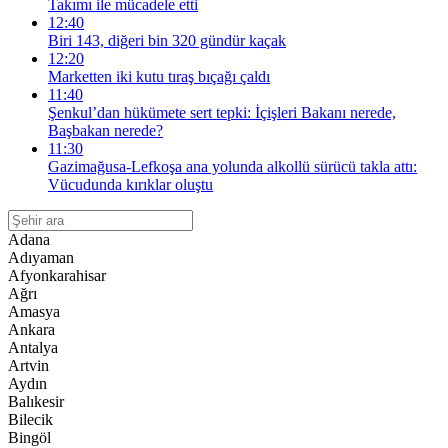
Takımı ile mücadele etti
12:40
Biri 143, diğeri bin 320 gündür kaçak
12:20
Marketten iki kutu tıraş bıçağı çaldı
11:40
Şenkul’dan hükümete sert tepki: İçişleri Bakanı nerede,
Başbakan nerede?
11:30
Gazimağusa-Lefkoşa ana yolunda alkollü sürücü takla attı:
Vücudunda kırıklar oluştu
Adana
Adıyaman
Afyonkarahisar
Ağrı
Amasya
Ankara
Antalya
Artvin
Aydın
Balıkesir
Bilecik
Bingöl