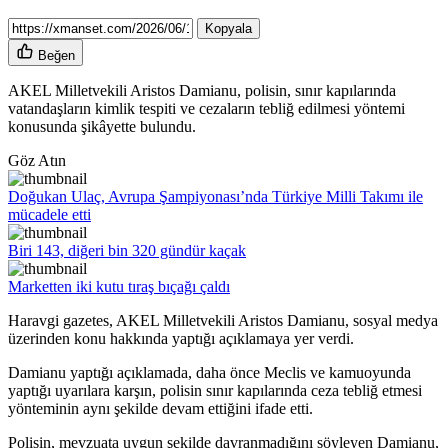
Kopyala
Beğen
AKEL Milletvekili Aristos Damianu, polisin, sınır kapılarında
vatandaşların kimlik tespiti ve cezaların tebliğ edilmesi yöntemi
konusunda şikâyette bulundu.
Göz Atın
Doğukan Ulaç, Avrupa Şampiyonası’nda Türkiye Milli Takımı ile
mücadele etti
Biri 143, diğeri bin 320 gündür kaçak
Marketten iki kutu tıraş bıçağı çaldı
Haravgi gazetes, AKEL Milletvekili Aristos Damianu, sosyal medya
üzerinden konu hakkında yaptığı açıklamaya yer verdi.
Damianu yaptığı açıklamada, daha önce Meclis ve kamuoyunda
yaptığı uyarılara karşın, polisin sınır kapılarında ceza tebliğ etmesi
yönteminin aynı şekilde devam ettiğini ifade etti.
Polisin, mevzuata uygun şekilde davranmadığını söyleyen Damianu,