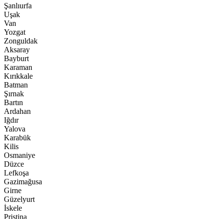
Şanlıurfa
Uşak
Van
Yozgat
Zonguldak
Aksaray
Bayburt
Karaman
Kırıkkale
Batman
Şırnak
Bartın
Ardahan
Iğdır
Yalova
Karabük
Kilis
Osmaniye
Düzce
Lefkoşa
Gazimağusa
Girne
Güzelyurt
İskele
Pristina