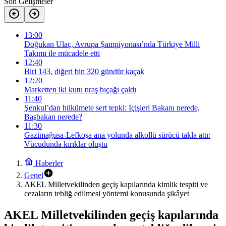
Son Gelişmeler
13:00
Doğukan Ulaç, Avrupa Şampiyonası’nda Türkiye Milli
Takımı ile mücadele etti
12:40
Biri 143, diğeri bin 320 gündür kaçak
12:20
Marketten iki kutu tıraş bıçağı çaldı
11:40
Şenkul’dan hükümete sert tepki: İçişleri Bakanı nerede,
Başbakan nerede?
11:30
Gazimağusa-Lefkoşa ana yolunda alkollü sürücü takla attı:
Vücudunda kırıklar oluştu
Haberler
Genel
AKEL Milletvekilinden geçiş kapılarında kimlik tespiti ve
cezaların tebliğ edilmesi yöntemi konusunda şikâyet
AKEL Milletvekilinden geçiş kapılarında