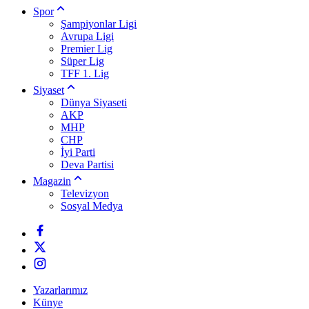
Spor
Şampiyonlar Ligi
Avrupa Ligi
Premier Lig
Süper Lig
TFF 1. Lig
Siyaset
Dünya Siyaseti
AKP
MHP
CHP
İyi Parti
Deva Partisi
Magazin
Televizyon
Sosyal Medya
Yazarlarımız
Künye