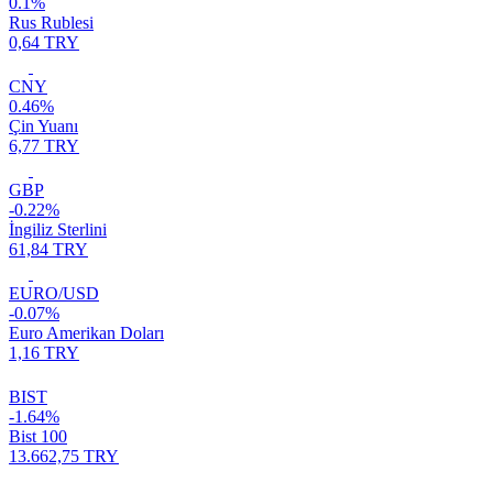
0.1%
Rus Rublesi
0,64 TRY
CNY
0.46%
Çin Yuanı
6,77 TRY
GBP
-0.22%
İngiliz Sterlini
61,84 TRY
EURO/USD
-0.07%
Euro Amerikan Doları
1,16 TRY
BIST
-1.64%
Bist 100
13.662,75 TRY