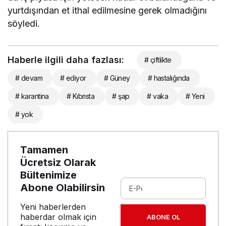
yurtdışından et ithal edilmesine gerek olmadığını
söyledi.
Haberle ilgili daha fazlası:
# çiftlikte
# devam
# ediyor
# Güney
# hastalığında
# karantina
# Kıbrısta
# şap
# vaka
# Yeni
# yok
Tamamen
Ücretsiz Olarak
Bültenimize
Abone Olabilirsin
Yeni haberlerden
haberdar olmak için
ABONE OL