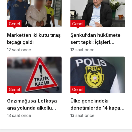
Genel
Genel
Marketten iki kutu tıraş
Şenkul’dan hükümete
bıçağı çaldı
sert tepki: İçişleri
Bakanı nerede,
12 saat önce
12 saat önce
Başbakan nerede?
Genel
Genel
Gazimağusa-Lefkoşa
Ülke genelindeki
ana yolunda alkollü
denetimlerde 14 kaçak
sürücü takla attı:
yakalandı
13 saat önce
13 saat önce
Vücudunda kırıklar
oluştu