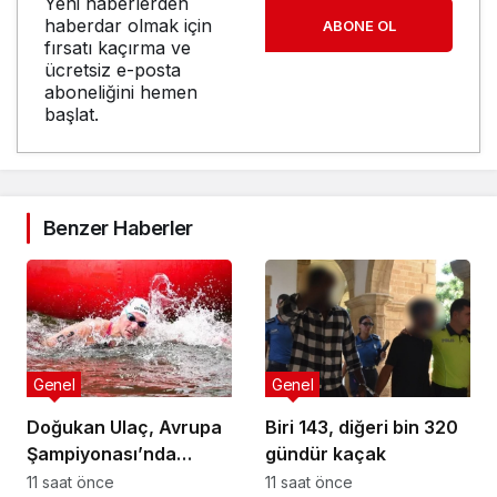
Yeni haberlerden
haberdar olmak için
ABONE OL
fırsatı kaçırma ve
ücretsiz e-posta
aboneliğini hemen
başlat.
Benzer Haberler
Genel
Genel
Doğukan Ulaç, Avrupa
Biri 143, diğeri bin 320
Şampiyonası’nda
gündür kaçak
Türkiye Milli Takımı ile
11 saat önce
11 saat önce