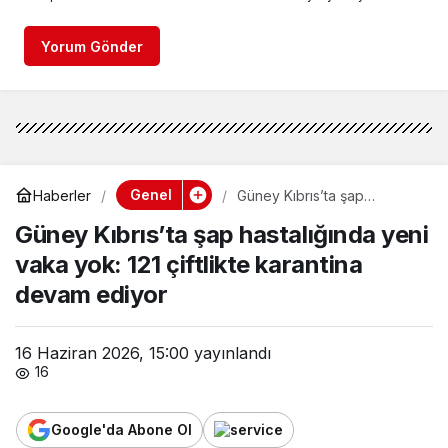
Yorum Gönder
Genel
Haberler
Güney Kıbrıs’ta şap
hastalığında yeni vaka yok:
Güney Kıbrıs’ta şap hastalığında yeni
121 çiftlikte karantina devam
ediyor
vaka yok: 121 çiftlikte karantina
devam ediyor
16 Haziran 2026, 15:00
yayınlandı
16
Google'da Abone Ol