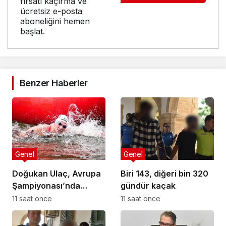
fırsatı kaçırma ve
ücretsiz e-posta
aboneliğini hemen
başlat.
Benzer Haberler
Genel
Genel
Doğukan Ulaç, Avrupa
Biri 143, diğeri bin 320
Şampiyonası’nda
gündür kaçak
Türkiye Milli Takımı ile
11 saat önce
11 saat önce
mücadele etti