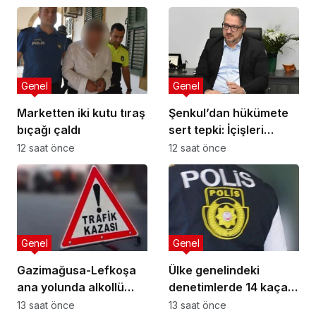
mücadele etti
Genel
Genel
Marketten iki kutu tıraş
Şenkul’dan hükümete
bıçağı çaldı
sert tepki: İçişleri
Bakanı nerede,
12 saat önce
12 saat önce
Başbakan nerede?
Genel
Genel
Gazimağusa-Lefkoşa
Ülke genelindeki
ana yolunda alkollü
denetimlerde 14 kaçak
sürücü takla attı:
yakalandı
13 saat önce
13 saat önce