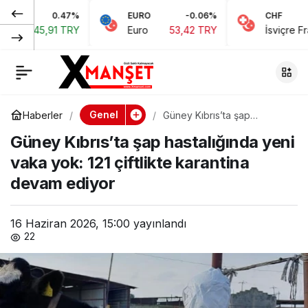
0.47%
EURO
-0.06%
CHF
Güney Kıbrıs’ta şap
0
Paylaş
,91 TRY
Euro
53,42 TRY
İsviçre Frangı
58,
hastalığında yeni
vaka yok: 121 çiftlikte
Genel
Haberler
Güney Kıbrıs’ta şap
hastalığında yeni vaka yok:
karantina devam
Güney Kıbrıs’ta şap hastalığında yeni
121 çiftlikte karantina devam
ediyor
vaka yok: 121 çiftlikte karantina
ediyor
devam ediyor
16 Haziran 2026, 15:00
yayınlandı
22