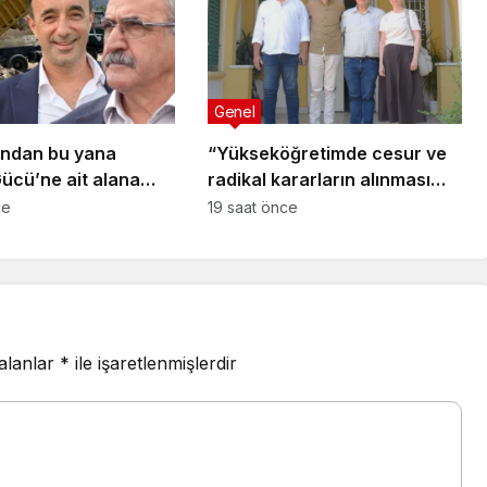
Genel
ından bu yana
“Yükseköğretimde cesur ve
ücü’ne ait alana
radikal kararların alınması
külüyor!
kaçınılmaz”
ce
19 saat önce
 alanlar
*
ile işaretlenmişlerdir