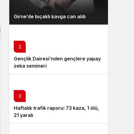
Gece Modu
Gece modunu seçin.
Girne’de bıçaklı kavga can aldı
Sistem Modu
Sistem modunu seçin.
2
Gençlik Dairesi’nden gençlere yapay
zeka semineri
3
Haftalık trafik raporu: 73 kaza, 1 ölü,
21 yaralı