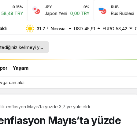
JPY
0%
RUB
0.1%
Japon Yeni
0,00 TRY
Rus Rublesi
0,64 TRY
aldı
31.7 °
Nicosia
USD
45,91
EURO
53,42
por
Yaşam
avga can aldı
ıllık enflasyon Mayıs’ta yüzde 3,7’ye yükseldi
k enflasyon Mayıs’ta yüzde