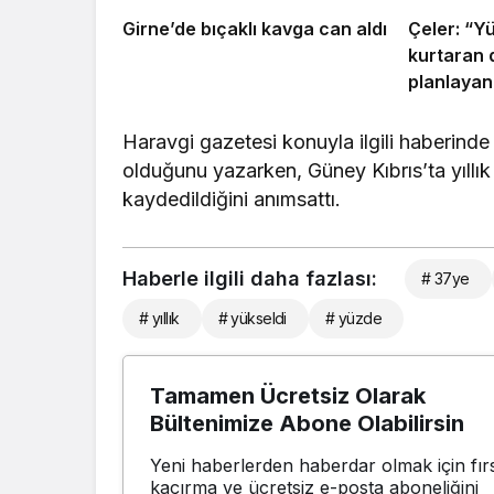
Girne’de bıçaklı kavga can aldı
Çeler: “Y
kurtaran 
planlayan 
var”
Haravgi gazetesi konuyla ilgili haberind
olduğunu yazarken, Güney Kıbrıs’ta yıllı
kaydedildiğini anımsattı.
Haberle ilgili daha fazlası:
# 37ye
# yıllık
# yükseldi
# yüzde
Tamamen Ücretsiz Olarak
Bültenimize Abone Olabilirsin
Yeni haberlerden haberdar olmak için fırs
kaçırma ve ücretsiz e-posta aboneliğini