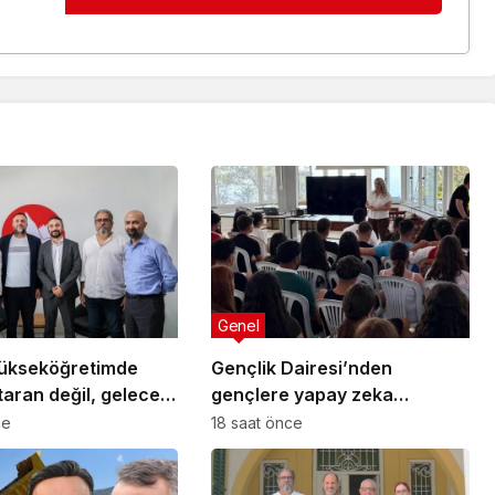
Genel
Yükseköğretimde
Gençlik Dairesi’nden
aran değil, geleceği
gençlere yapay zeka
 politikalara ihtiyaç
semineri
ce
18 saat önce