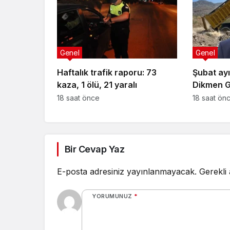
Genel
Genel
Haftalık trafik raporu: 73
Şubat ay
kaza, 1 ölü, 21 yaralı
Dikmen G
moloz dö
18 saat önce
18 saat ön
Bir Cevap Yaz
E-posta adresiniz yayınlanmayacak.
Gerekli
YORUMUNUZ
*