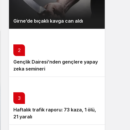
Girne’de bıçaklı kavga can aldı
2
Gençlik Dairesi’nden gençlere yapay
zeka semineri
3
Haftalık trafik raporu: 73 kaza, 1 ölü,
21 yaralı