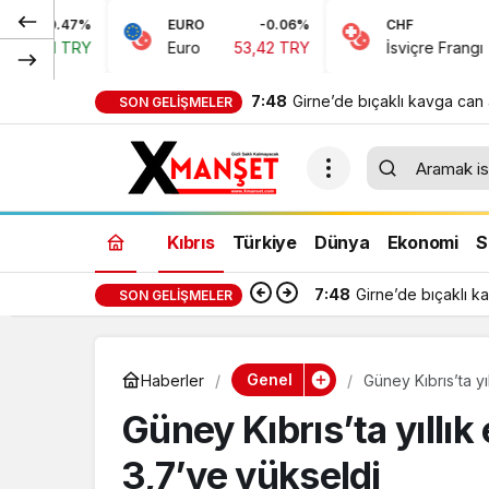
EURO
-0.06%
CHF
0.15%
Euro
53,42 TRY
İsviçre Frangı
58,48 TRY
7:48
Girne’de bıçaklı kavga can 
SON GELIŞMELER
Kıbrıs
Türkiye
Dünya
Ekonomi
S
7:48
Girne’de bıçaklı k
SON GELIŞMELER
Genel
Haberler
Güney Kıbrıs’ta y
Güney Kıbrıs’ta yıllı
3,7’ye yükseldi