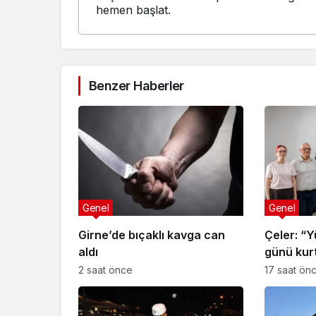
hemen başlat.
Benzer Haberler
Genel
Genel
Girne’de bıçaklı kavga can
Çeler: “
aldı
günü kurt
planlayan
2 saat önce
17 saat ön
var”