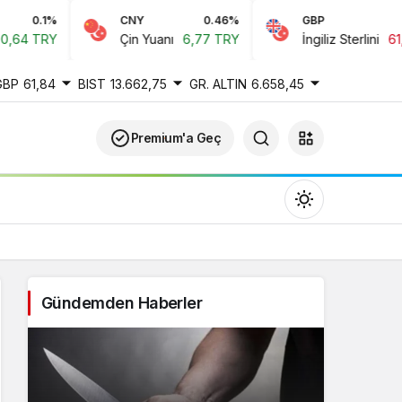
CNY
0.46%
GBP
-0.22%
Çin Yuanı
6,77 TRY
İngiliz Sterlini
61,84 TRY
GBP
61,84
BIST
13.662,75
GR. ALTIN
6.658,45
Premium'a Geç
Gündemden Haberler
Gündüz Modu
Gündüz modunu seçin.