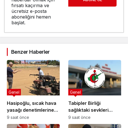
fırsatı kaçırma ve
ücretsiz e-posta
aboneliğini hemen
başlat.
Benzer Haberler
Genel
Genel
Hasipoğlu, sıcak hava
Tabipler Birliği
yasağı denetimlerine
sağlıktaki sevkleri
sahada katıldı
eleştirdi: Harcamalar
9 saat önce
9 saat önce
kamuoyuyla