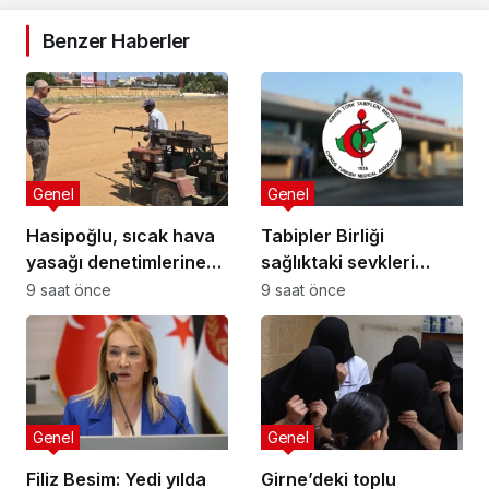
Benzer Haberler
Genel
Genel
Hasipoğlu, sıcak hava
Tabipler Birliği
yasağı denetimlerine
sağlıktaki sevkleri
sahada katıldı
eleştirdi: Harcamalar
9 saat önce
9 saat önce
kamuoyuyla
paylaşılmalı!
Genel
Genel
Filiz Besim: Yedi yılda
Girne’deki toplu