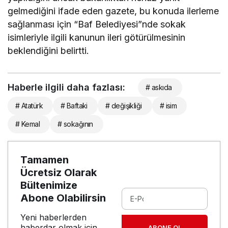
gelmediğini ifade eden gazete, bu konuda ilerleme
sağlanması için “Baf Belediyesi”nde sokak
isimleriyle ilgili kanunun ileri götürülmesinin
beklendiğini belirtti.
Haberle ilgili daha fazlası:
# askıda
# Atatürk
# Baftaki
# değişikliği
# isim
# Kemal
# sokağının
Tamamen
Ücretsiz Olarak
Bültenimize
Abone Olabilirsin
Yeni haberlerden
haberdar olmak için
ABONE OL