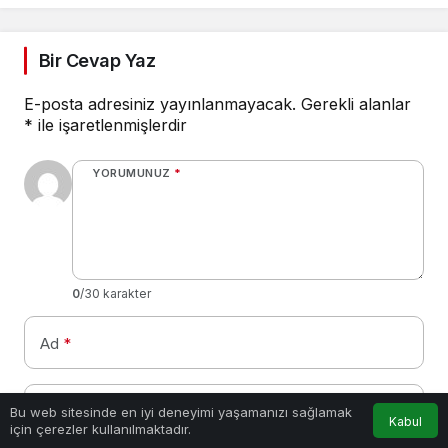
Bir Cevap Yaz
E-posta adresiniz yayınlanmayacak.
Gerekli alanlar
*
ile işaretlenmişlerdir
YORUMUNUZ
*
0
/30 karakter
Ad
*
E-Posta
*
Bu web sitesinde en iyi deneyimi yaşamanızı sağlamak
Kabul
için çerezler kullanılmaktadır.
Anasayfa
Akış
Hesabım
Bir dahaki sefere yorum yaptığımda kullanılmak üzere adımı, e-