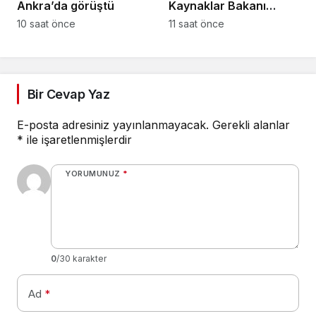
Ankra’da görüştü
Kaynaklar Bakanı
Çavuş “Büyük Harup
10 saat önce
11 saat önce
Çalıştayı”na katıldı
Bir Cevap Yaz
E-posta adresiniz yayınlanmayacak.
Gerekli alanlar
*
ile işaretlenmişlerdir
YORUMUNUZ
*
0
/30 karakter
Ad
*