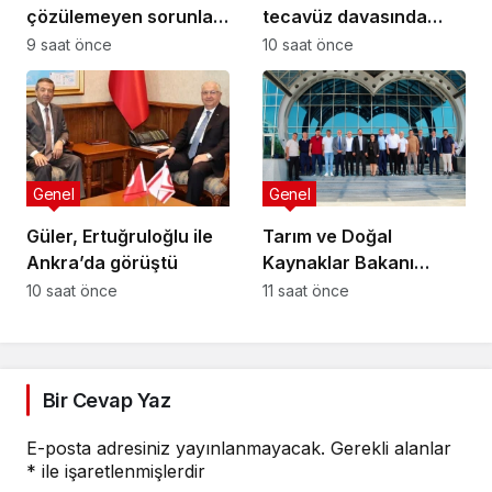
çözülemeyen sorunlar
tecavüz davasında
seçim öncesinde
karar: 5 sanığa toplam
9 saat önce
10 saat önce
verilen vaatlerle
55 yıl hapis
çözülemez
Genel
Genel
Güler, Ertuğruloğlu ile
Tarım ve Doğal
Ankra’da görüştü
Kaynaklar Bakanı
Çavuş “Büyük Harup
10 saat önce
11 saat önce
Çalıştayı”na katıldı
Bir Cevap Yaz
E-posta adresiniz yayınlanmayacak.
Gerekli alanlar
*
ile işaretlenmişlerdir