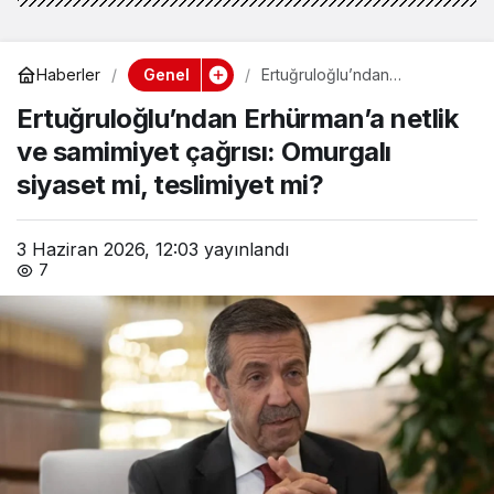
Genel
Haberler
Ertuğruloğlu’ndan
Erhürman’a netlik ve
Ertuğruloğlu’ndan Erhürman’a netlik
samimiyet çağrısı: Omurgalı
siyaset mi, teslimiyet mi?
ve samimiyet çağrısı: Omurgalı
siyaset mi, teslimiyet mi?
3 Haziran 2026, 12:03
yayınlandı
7