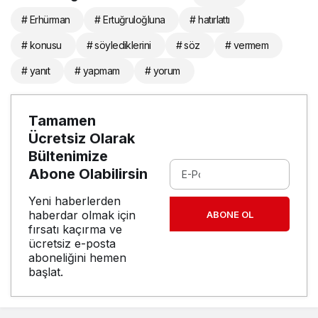
# Erhürman
# Ertuğruloğluna
# hatırlattı
# konusu
# söylediklerini
# söz
# vermem
# yanıt
# yapmam
# yorum
Tamamen
Ücretsiz Olarak
Bültenimize
Abone Olabilirsin
Yeni haberlerden
haberdar olmak için
ABONE OL
fırsatı kaçırma ve
ücretsiz e-posta
aboneliğini hemen
başlat.