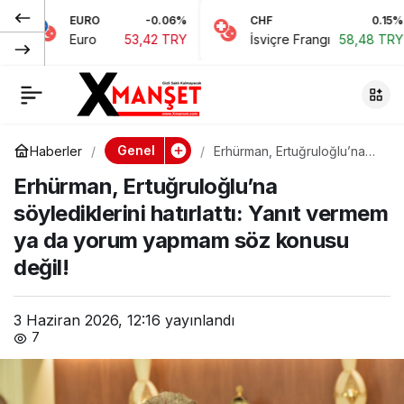
O
-0.06%
CHF
0.15%
JPY
Baf’taki “Kemal
0
Paylaş
53,42 TRY
İsviçre Frangı
58,48 TRY
Japon
Atatürk” sokağının
isim değişikliği
Genel
Haberler
Erhürman, Ertuğruloğlu’na
söylediklerini hatırlattı: Yanıt
askıda
Erhürman, Ertuğruloğlu’na
vermem ya da yorum
yapmam söz konusu değil!
söylediklerini hatırlattı: Yanıt vermem
ya da yorum yapmam söz konusu
değil!
3 Haziran 2026, 12:16
yayınlandı
7