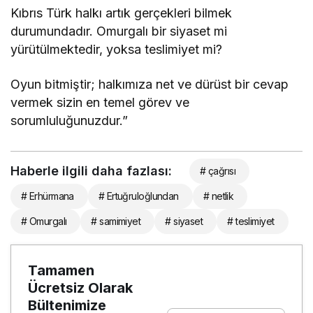
Kıbrıs Türk halkı artık gerçekleri bilmek
durumundadır. Omurgalı bir siyaset mi
yürütülmektedir, yoksa teslimiyet mi?
Oyun bitmiştir; halkımıza net ve dürüst bir cevap
vermek sizin en temel görev ve
sorumluluğunuzdur.”
Haberle ilgili daha fazlası:
# çağrısı
# Erhürmana
# Ertuğruloğlundan
# netlik
# Omurgalı
# samimiyet
# siyaset
# teslimiyet
Tamamen
Ücretsiz Olarak
Bültenimize