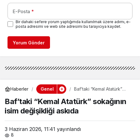
E-Posta
*
Bir dahaki sefere yorum yaptığımda kullanılmak üzere adımı, e-
posta adresimi ve web site adresimi bu tarayıcıya kaydet.
Yorum Gönder
Genel
Haberler
Baf’taki “Kemal Atatürk”
sokağının isim değişikliği
Baf’taki “Kemal Atatürk” sokağının
askıda
isim değişikliği askıda
3 Haziran 2026, 11:41
yayınlandı
8