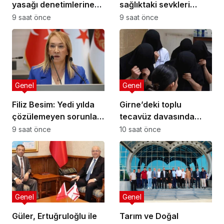
yasağı denetimlerine
sağlıktaki sevkleri
sahada katıldı
eleştirdi: Harcamalar
9 saat önce
9 saat önce
kamuoyuyla
paylaşılmalı!
Genel
Genel
Filiz Besim: Yedi yılda
Girne’deki toplu
çözülemeyen sorunlar
tecavüz davasında
seçim öncesinde
karar: 5 sanığa toplam
9 saat önce
10 saat önce
verilen vaatlerle
55 yıl hapis
çözülemez
Genel
Genel
Güler, Ertuğruloğlu ile
Tarım ve Doğal