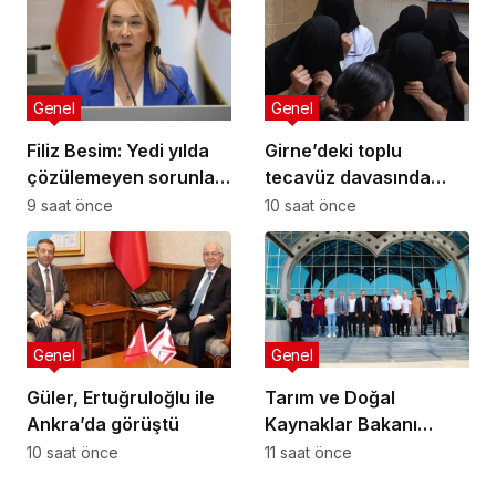
paylaşılmalı!
Genel
Genel
Filiz Besim: Yedi yılda
Girne’deki toplu
çözülemeyen sorunlar
tecavüz davasında
seçim öncesinde
karar: 5 sanığa toplam
9 saat önce
10 saat önce
verilen vaatlerle
55 yıl hapis
çözülemez
Genel
Genel
Güler, Ertuğruloğlu ile
Tarım ve Doğal
Ankra’da görüştü
Kaynaklar Bakanı
Çavuş “Büyük Harup
10 saat önce
11 saat önce
Çalıştayı”na katıldı