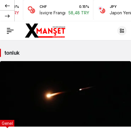
-0.06%
CHF
0.15%
JPY
3,42 TRY
İsviçre Frangı
58,48 TRY
Japon Yeni
tonluk
Genel