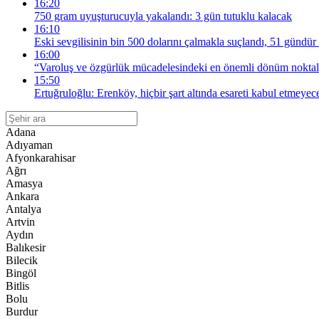
16:20
750 gram uyuşturucuyla yakalandı: 3 gün tutuklu kalacak
16:10
Eski sevgilisinin bin 500 dolarını çalmakla suçlandı, 51 gündür 
16:00
“Varoluş ve özgürlük mücadelesindeki en önemli dönüm noktala
15:50
Ertuğruloğlu: Erenköy, hiçbir şart altında esareti kabul etmeyec
Adana
Adıyaman
Afyonkarahisar
Ağrı
Amasya
Ankara
Antalya
Artvin
Aydın
Balıkesir
Bilecik
Bingöl
Bitlis
Bolu
Burdur