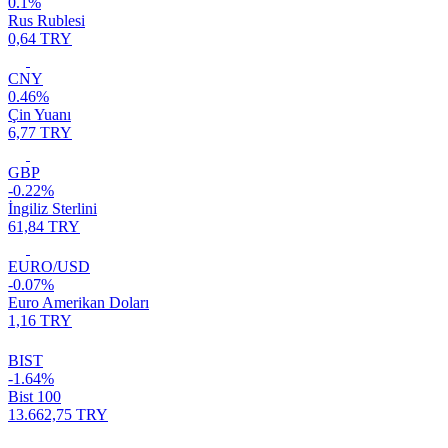
0.1%
Rus Rublesi
0,64 TRY
CNY
0.46%
Çin Yuanı
6,77 TRY
GBP
-0.22%
İngiliz Sterlini
61,84 TRY
EURO/USD
-0.07%
Euro Amerikan Doları
1,16 TRY
BIST
-1.64%
Bist 100
13.662,75 TRY