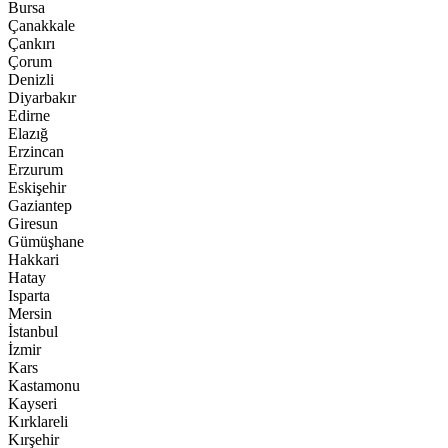
Bursa
Çanakkale
Çankırı
Çorum
Denizli
Diyarbakır
Edirne
Elazığ
Erzincan
Erzurum
Eskişehir
Gaziantep
Giresun
Gümüşhane
Hakkari
Hatay
Isparta
Mersin
İstanbul
İzmir
Kars
Kastamonu
Kayseri
Kırklareli
Kırşehir