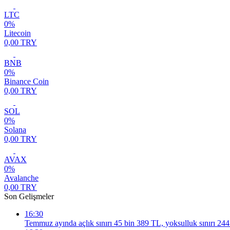
LTC
0%
Litecoin
0,00 TRY
BNB
0%
Binance Coin
0,00 TRY
SOL
0%
Solana
0,00 TRY
AVAX
0%
Avalanche
0,00 TRY
Son Gelişmeler
16:30
Temmuz ayında açlık sınırı 45 bin 389 TL, yoksulluk sınırı 24