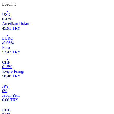
Loading...
USD
0.47%
Amerikan Doları
45,91 TRY
EURO
-0.06%
Euro
53,42 TRY
CHF
0.15%
İsviçre Frangı
58,48 TRY
JPY
0%
Japon Yeni
0,00 TRY
RUB