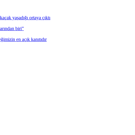
kaçak yaşadığı ortaya çıktı
rından biri”
eğimizin en açık kanıtıdır