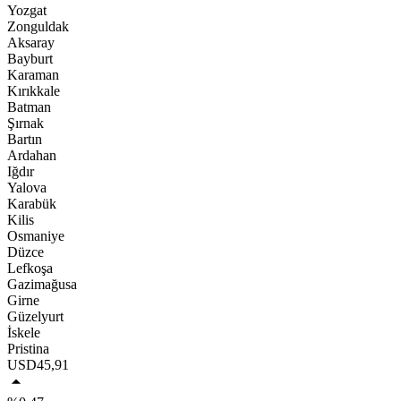
Yozgat
Zonguldak
Aksaray
Bayburt
Karaman
Kırıkkale
Batman
Şırnak
Bartın
Ardahan
Iğdır
Yalova
Karabük
Kilis
Osmaniye
Düzce
Lefkoşa
Gazimağusa
Girne
Güzelyurt
İskele
Pristina
USD
45,91