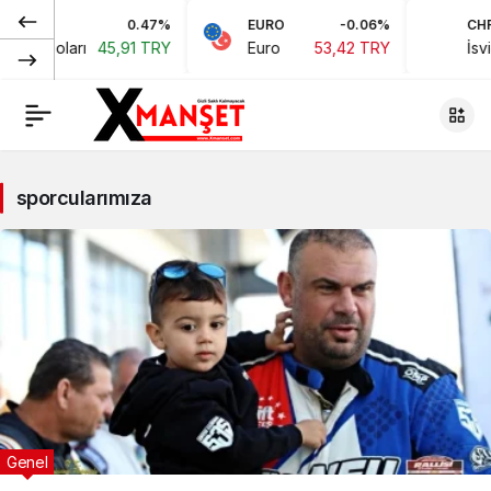
0.47%
EURO
-0.06%
CHF
ikan Doları
45,91 TRY
Euro
53,42 TRY
İsviç
sporcularımıza
Genel