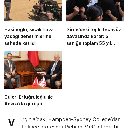
Hasipoğlu, sıcak hava
Girne’deki toplu tecavüz
yasağı denetimlerine
davasında karar: 5
sahada katıldı
sanığa toplam 55 yıl
hapis
Güler, Ertuğruloğlu ile
Ankra’da görüştü
irginia’daki Hampden-Sydney College’dan
V
Latince profesörü Richard McClintock, bir