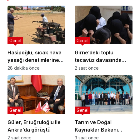
Genel
Genel
Hasipoğlu, sıcak hava
Girne’deki toplu
yasağı denetimlerine
tecavüz davasında
sahada katıldı
karar: 5 sanığa toplam
28 dakika önce
2 saat önce
55 yıl hapis
Genel
Genel
Güler, Ertuğruloğlu ile
Tarım ve Doğal
Ankra’da görüştü
Kaynaklar Bakanı
Çavuş “Büyük Harup
2 saat önce
3 saat önce