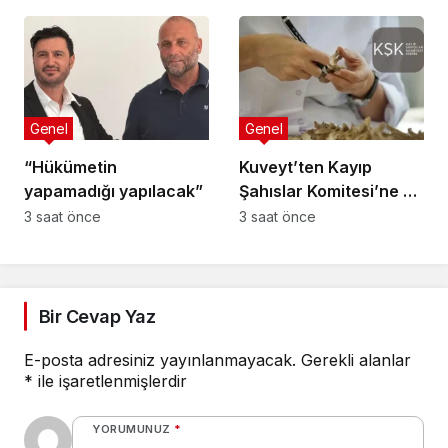
Çalıştayı”na katıldı
Genel
Genel
“Hükümetin
Kuveyt’ten Kayıp
yapamadığı yapılacak”
Şahıslar Komitesi’ne 50
bin dolar katkı
3 saat önce
3 saat önce
Bir Cevap Yaz
E-posta adresiniz yayınlanmayacak.
Gerekli alanlar
*
ile işaretlenmişlerdir
YORUMUNUZ
*