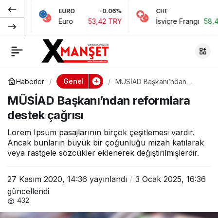
EURO
-0.06%
CHF
0.15%
CHP’den kadına
0
Paylaş
Euro
53,42 TRY
İsviçre Frangı
58,48 TRY
şiddete karşı proje
Genel
Haberler
MÜSİAD Başkanı’ndan
reformlara destek çağrısı
MÜSİAD Başkanı’ndan reformlara
destek çağrısı
Lorem Ipsum pasajlarının birçok çeşitlemesi vardır.
Ancak bunların büyük bir çoğunluğu mizah katılarak
veya rastgele sözcükler eklenerek değiştirilmişlerdir.
27 Kasım 2020, 14:36
yayınlandı
3 Ocak 2025, 16:36
güncellendi
432