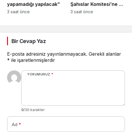
yapamadığı yapılacak”
Şahıslar Komitesi’ne 50
bin dolar katkı
3 saat önce
3 saat önce
Bir Cevap Yaz
E-posta adresiniz yayınlanmayacak.
Gerekli alanlar
*
ile işaretlenmişlerdir
YORUMUNUZ
*
0
/30 karakter
Ad
*