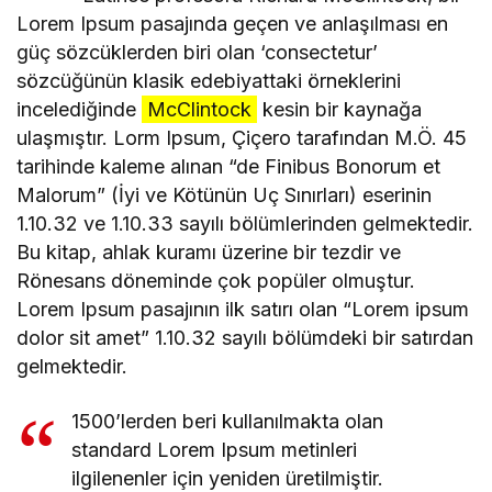
Lorem Ipsum pasajında geçen ve anlaşılması en
güç sözcüklerden biri olan ‘consectetur’
sözcüğünün klasik edebiyattaki örneklerini
incelediğinde
McClintock
kesin bir kaynağa
ulaşmıştır. Lorm Ipsum, Çiçero tarafından M.Ö. 45
tarihinde kaleme alınan “de Finibus Bonorum et
Malorum” (İyi ve Kötünün Uç Sınırları) eserinin
1.10.32 ve 1.10.33 sayılı bölümlerinden gelmektedir.
Bu kitap, ahlak kuramı üzerine bir tezdir ve
Rönesans döneminde çok popüler olmuştur.
Lorem Ipsum pasajının ilk satırı olan “Lorem ipsum
dolor sit amet” 1.10.32 sayılı bölümdeki bir satırdan
gelmektedir.
1500’lerden beri kullanılmakta olan
standard Lorem Ipsum metinleri
ilgilenenler için yeniden üretilmiştir.