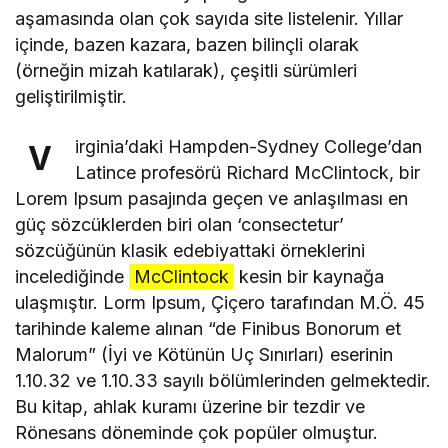
aşamasında olan çok sayıda site listelenir. Yıllar
içinde, bazen kazara, bazen bilinçli olarak
(örneğin mizah katılarak), çeşitli sürümleri
geliştirilmiştir.
irginia’daki Hampden-Sydney College’dan
V
Latince profesörü Richard McClintock, bir
Lorem Ipsum pasajında geçen ve anlaşılması en
güç sözcüklerden biri olan ‘consectetur’
sözcüğünün klasik edebiyattaki örneklerini
incelediğinde
McClintock
kesin bir kaynağa
ulaşmıştır. Lorm Ipsum, Çiçero tarafından M.Ö. 45
tarihinde kaleme alınan “de Finibus Bonorum et
Malorum” (İyi ve Kötünün Uç Sınırları) eserinin
1.10.32 ve 1.10.33 sayılı bölümlerinden gelmektedir.
Bu kitap, ahlak kuramı üzerine bir tezdir ve
Rönesans döneminde çok popüler olmuştur.