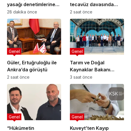
yasağı denetimlerine
tecavüz davasında
sahada katıldı
karar: 5 sanığa toplam
28 dakika önce
2 saat önce
55 yıl hapis
Genel
Genel
Güler, Ertuğruloğlu ile
Tarım ve Doğal
Ankra’da görüştü
Kaynaklar Bakanı
Çavuş “Büyük Harup
2 saat önce
3 saat önce
Çalıştayı”na katıldı
Genel
Genel
“Hükümetin
Kuveyt’ten Kayıp