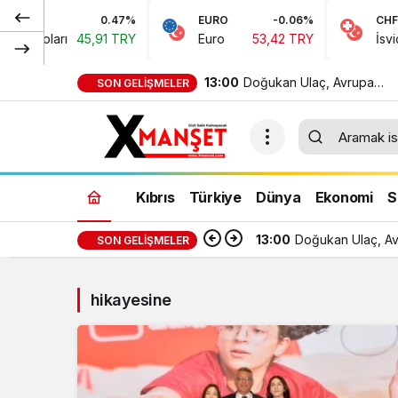
0.47%
EURO
-0.06%
CHF
n Doları
45,91 TRY
Euro
53,42 TRY
İsviçre
13:00
Doğukan Ulaç, Avrupa
SON GELIŞMELER
Şampiyonası’nda Türkiye Mi
Takımı ile mücadele etti
Kıbrıs
Türkiye
Dünya
Ekonomi
S
13:00
Doğukan Ulaç, Avr
SON GELIŞMELER
hikayesine