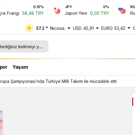
0.15%
JPY
0%
RUB
 Frangı
58,48 TRY
Japon Yeni
0,00 TRY
Rus R
37.2 °
Nicosia
USD
45,91
EURO
53,42
lli
por
Yaşam
upa Şampiyonası’nda Türkiye Milli Takımı ile mücadele etti