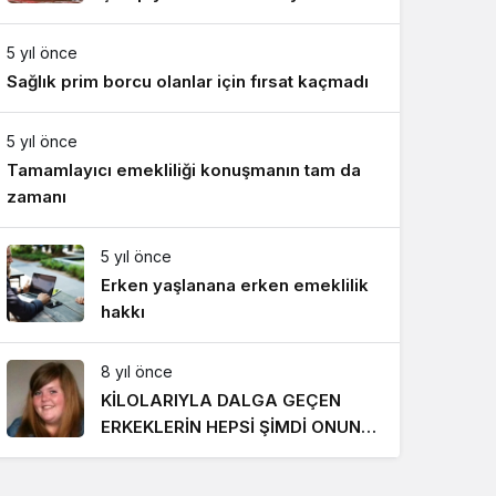
Gece Modu
Takımı ile mücadele etti
Gece modunu seçin.
5 yıl önce
Sağlık prim borcu olanlar için fırsat kaçmadı
Sistem Modu
Sistem modunu seçin.
5 yıl önce
Tamamlayıcı emekliliği konuşmanın tam da
zamanı
5 yıl önce
Erken yaşlanana erken emeklilik
hakkı
8 yıl önce
KİLOLARIYLA DALGA GEÇEN
ERKEKLERİN HEPSİ ŞİMDİ ONUN
PEŞİNDE! SON HALİ İNANILMAZ