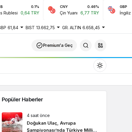
0.1%
CNY
0.46%
GBP
ublesi
0,64 TRY
Çin Yuanı
6,77 TRY
İngiliz Ster
GBP
61,84
BIST
13.662,75
GR. ALTIN
6.658,45
Premium'a Geç
Popüler Haberler
Gündüz Modu
4 saat önce
Gündüz modunu seçin.
Doğukan Ulaç, Avrupa
Şampiyonası’nda Türkiye Milli