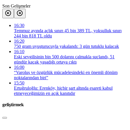
Son Gelişmeler
16:30
Temmuz ayında açlık sınırı 45 bin 389 TL, yoksulluk sınırı
244 bin 818 TL oldu
16:20
750 gram uyuşturucuyla yakalandı: 3 gün tutuklu kalacak
16:10
Eski sevgilisinin bin 500 dolarını çalmakla suçlandı, 51
gündür kaçak yaşadığı ortaya çıktı
16:00
“Varoluş ve özgürlük mücadelesindeki en önemli dönüm
noktalarından biri”
15:50
Ertuğruloğlu: Erenköy, hiçbir şart altında esareti kabul
etmeyeceğimizin en açık kanıtıdır
geliştirmek