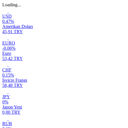
Loading...
USD
0.47%
Amerikan Doları
45,91 TRY
EURO
-0.06%
Euro
53,42 TRY
CHF
0.15%
İsviçre Frangı
58,48 TRY
JPY
0%
Japon Yeni
0,00 TRY
RUB