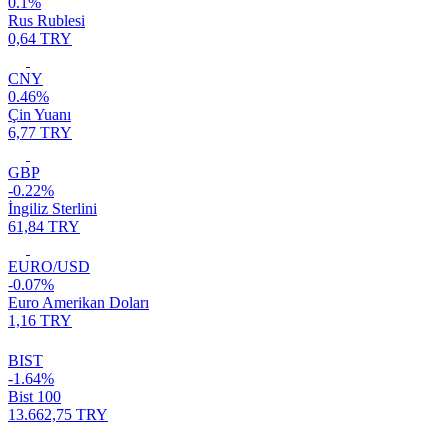
0.1%
Rus Rublesi
0,64 TRY
CNY
0.46%
Çin Yuanı
6,77 TRY
GBP
-0.22%
İngiliz Sterlini
61,84 TRY
EURO/USD
-0.07%
Euro Amerikan Doları
1,16 TRY
BIST
-1.64%
Bist 100
13.662,75 TRY