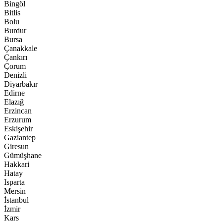
Bingöl
Bitlis
Bolu
Burdur
Bursa
Çanakkale
Çankırı
Çorum
Denizli
Diyarbakır
Edirne
Elazığ
Erzincan
Erzurum
Eskişehir
Gaziantep
Giresun
Gümüşhane
Hakkari
Hatay
Isparta
Mersin
İstanbul
İzmir
Kars