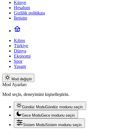
Künye
Hesabım
Gizlilik politikası
İletişim
Kıbrıs
Türkiye
Dünya
Ekonomi
Spor
Yaşam
Mod değiştir
Mod Ayarları
Mod seçin, deneyimini kişiselleştirin.
Gündüz Modu
Gündüz modunu seçin.
Gece Modu
Gece modunu seçin.
Sistem Modu
Sistem modunu seçin.