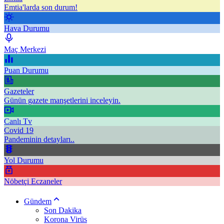
Emtia'larda son durum!
Hava Durumu
Maç Merkezi
Puan Durumu
Gazeteler
Günün gazete manşetlerini inceleyin.
Canlı Tv
Covid 19
Pandeminin detayları..
Yol Durumu
Nöbetçi Eczaneler
Gündem
Son Dakika
Korona Virüs