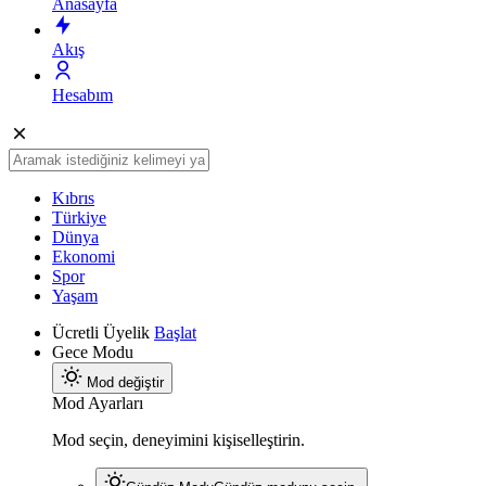
Anasayfa
Akış
Hesabım
Kıbrıs
Türkiye
Dünya
Ekonomi
Spor
Yaşam
Ücretli Üyelik
Başlat
Gece Modu
Mod değiştir
Mod Ayarları
Mod seçin, deneyimini kişiselleştirin.