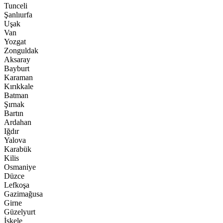
Tunceli
Şanlıurfa
Uşak
Van
Yozgat
Zonguldak
Aksaray
Bayburt
Karaman
Kırıkkale
Batman
Şırnak
Bartın
Ardahan
Iğdır
Yalova
Karabük
Kilis
Osmaniye
Düzce
Lefkoşa
Gazimağusa
Girne
Güzelyurt
İskele