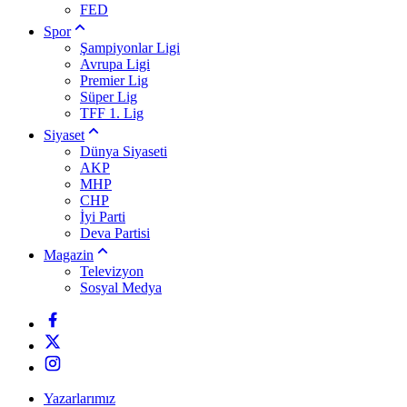
FED
Spor
Şampiyonlar Ligi
Avrupa Ligi
Premier Lig
Süper Lig
TFF 1. Lig
Siyaset
Dünya Siyaseti
AKP
MHP
CHP
İyi Parti
Deva Partisi
Magazin
Televizyon
Sosyal Medya
Yazarlarımız