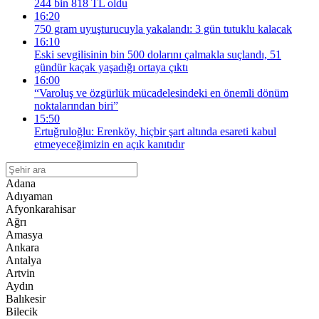
244 bin 818 TL oldu
16:20
750 gram uyuşturucuyla yakalandı: 3 gün tutuklu kalacak
16:10
Eski sevgilisinin bin 500 dolarını çalmakla suçlandı, 51
gündür kaçak yaşadığı ortaya çıktı
16:00
“Varoluş ve özgürlük mücadelesindeki en önemli dönüm
noktalarından biri”
15:50
Ertuğruloğlu: Erenköy, hiçbir şart altında esareti kabul
etmeyeceğimizin en açık kanıtıdır
Adana
Adıyaman
Afyonkarahisar
Ağrı
Amasya
Ankara
Antalya
Artvin
Aydın
Balıkesir
Bilecik