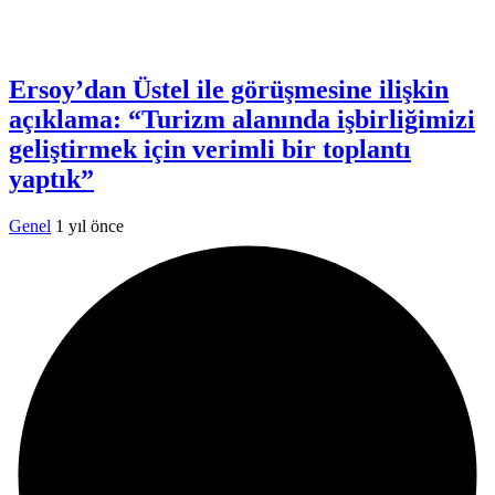
Ersoy’dan Üstel ile görüşmesine ilişkin
açıklama: “Turizm alanında işbirliğimizi
geliştirmek için verimli bir toplantı
yaptık”
Genel
1 yıl önce