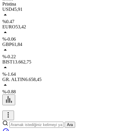
Pristina
USD
45,91
%0.47
EURO
53,42
%-0.06
GBP
61,84
%-0.22
BIST
13.662,75
%-1.64
GR. ALTIN
6.658,45
%-0.88
Ara