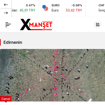
0.47%
EURO
-0.06%
CHF
kan Doları
45,91 TRY
Euro
53,42 TRY
İsviç
Edirnenin
Genel