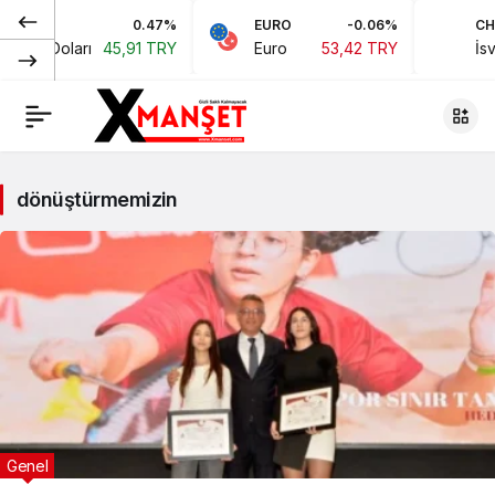
0.47%
EURO
-0.06%
CHF
ikan Doları
45,91 TRY
Euro
53,42 TRY
İsvi
dönüştürmemizin
Genel