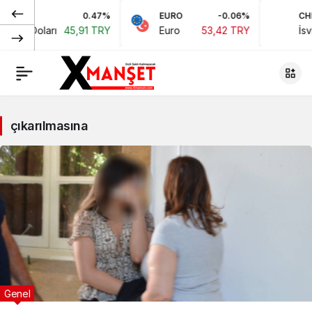
0.47%
EURO
-0.06%
CHF
kan Doları
45,91 TRY
Euro
53,42 TRY
İsviç
çıkarılmasına
Genel