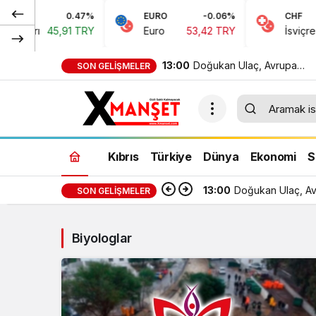
0.47%
EURO
-0.06%
CHF
ları
45,91 TRY
Euro
53,42 TRY
İsviçre Fra
13:00
Doğukan Ulaç, Avrupa
SON GELIŞMELER
Şampiyonası’nda Türkiye Mi
Takımı ile mücadele etti
Kıbrıs
Türkiye
Dünya
Ekonomi
S
13:00
Doğukan Ulaç, Avr
SON GELIŞMELER
Biyologlar