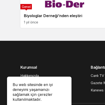
Genel
Biyologlar Derneği’nden eleştiri
1 yıl önce
Kurumsal
Bağlantı
Hakkımızda
Canlı TV
İletişim
Gazete M
Bu web sitesinde en iyi
deneyimi yaşamanızı
Künye
Kanews I
sağlamak için çerezler
Gizlilik politikası
kullanılmaktadır.