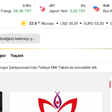
0.15%
JPY
0%
RUB
ngı
58,48 TRY
Japon Yeni
0,00 TRY
Rus Ruble
33.9 °
Nicosia
USD
45,91
EURO
53,42
lli
por
Yaşam
upa Şampiyonası’nda Türkiye Milli Takımı ile mücadele etti