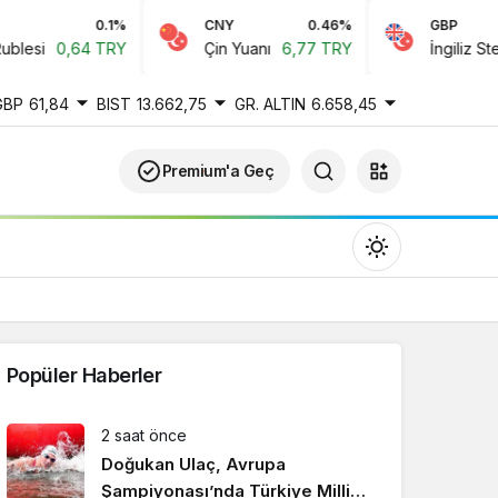
0.1%
CNY
0.46%
GBP
si
0,64 TRY
Çin Yuanı
6,77 TRY
İngiliz Sterlini
GBP
61,84
BIST
13.662,75
GR. ALTIN
6.658,45
Premium'a Geç
Popüler Haberler
Gündüz Modu
2 saat önce
Gündüz modunu seçin.
Doğukan Ulaç, Avrupa
Şampiyonası’nda Türkiye Milli