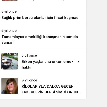
Gece Modu
Takımı ile mücadele etti
Gece modunu seçin.
5 yıl önce
Sağlık prim borcu olanlar için fırsat kaçmadı
Sistem Modu
Sistem modunu seçin.
5 yıl önce
Tamamlayıcı emekliliği konuşmanın tam da
zamanı
5 yıl önce
Erken yaşlanana erken emeklilik
hakkı
8 yıl önce
KİLOLARIYLA DALGA GEÇEN
ERKEKLERİN HEPSİ ŞİMDİ ONUN
PEŞİNDE! SON HALİ İNANILMAZ