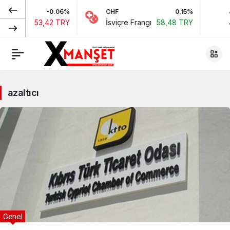
EURO
-0.06%
CHF
0.15%
J
Euro
53,42 TRY
İsviçre Frangı
58,48 TRY
J
azaltıcı
Genel