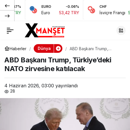
7%
EURO
-0.06%
CHF
0.15
ÖSYM bazı sınav
0
Paylaş
RY
Euro
53,42 TRY
İsviçre Frangı
58,48 TR
tarihlerini güncelledi
Dünya
Haberler
ABD Başkanı Trump,
Türkiye’deki NATO
ABD Başkanı Trump, Türkiye’deki
zirvesine katılacak
NATO zirvesine katılacak
4 Haziran 2026, 03:00
yayınlandı
28