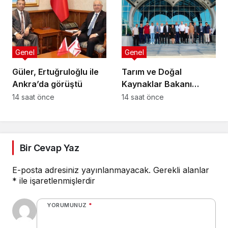
çözülemez
Genel
Genel
Güler, Ertuğruloğlu ile
Tarım ve Doğal
Ankra’da görüştü
Kaynaklar Bakanı
Çavuş “Büyük Harup
14 saat önce
14 saat önce
Çalıştayı”na katıldı
Bir Cevap Yaz
E-posta adresiniz yayınlanmayacak.
Gerekli alanlar
*
ile işaretlenmişlerdir
YORUMUNUZ
*