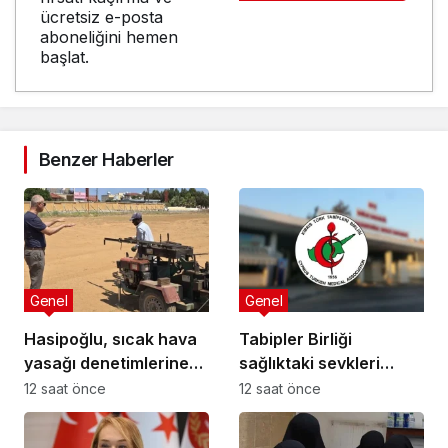
ücretsiz e-posta
aboneliğini hemen
başlat.
Benzer Haberler
Genel
Genel
Hasipoğlu, sıcak hava
Tabipler Birliği
yasağı denetimlerine
sağlıktaki sevkleri
sahada katıldı
eleştirdi: Harcamalar
12 saat önce
12 saat önce
kamuoyuyla
paylaşılmalı!