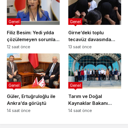
Genel
Genel
Filiz Besim: Yedi yılda
Girne’deki toplu
çözülemeyen sorunlar
tecavüz davasında
seçim öncesinde
karar: 5 sanığa toplam
12 saat önce
13 saat önce
verilen vaatlerle
55 yıl hapis
çözülemez
Genel
Genel
Güler, Ertuğruloğlu ile
Tarım ve Doğal
Ankra’da görüştü
Kaynaklar Bakanı
Çavuş “Büyük Harup
14 saat önce
14 saat önce
Çalıştayı”na katıldı