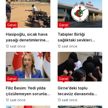
Genel
Genel
Hasipoğlu, sıcak hava
Tabipler Birliği
yasağı denetimlerine
sağlıktaki sevkleri
sahada katıldı
eleştirdi: Harcamalar
12 saat önce
12 saat önce
kamuoyuyla
paylaşılmalı!
Genel
Genel
Filiz Besim: Yedi yılda
Girne’deki toplu
çözülemeyen sorunlar
tecavüz davasında
seçim öncesinde
karar: 5 sanığa toplam
12 saat önce
13 saat önce
verilen vaatlerle
55 yıl hapis