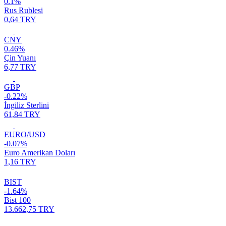
0.1%
Rus Rublesi
0,64 TRY
CNY
0.46%
Çin Yuanı
6,77 TRY
GBP
-0.22%
İngiliz Sterlini
61,84 TRY
EURO/USD
-0.07%
Euro Amerikan Doları
1,16 TRY
BIST
-1.64%
Bist 100
13.662,75 TRY