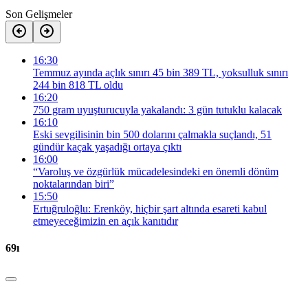
Son Gelişmeler
16:30
Temmuz ayında açlık sınırı 45 bin 389 TL, yoksulluk sınırı
244 bin 818 TL oldu
16:20
750 gram uyuşturucuyla yakalandı: 3 gün tutuklu kalacak
16:10
Eski sevgilisinin bin 500 dolarını çalmakla suçlandı, 51
gündür kaçak yaşadığı ortaya çıktı
16:00
“Varoluş ve özgürlük mücadelesindeki en önemli dönüm
noktalarından biri”
15:50
Ertuğruloğlu: Erenköy, hiçbir şart altında esareti kabul
etmeyeceğimizin en açık kanıtıdır
69ı