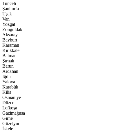
Tunceli
Şanlıurfa
Uşak
Van
Yozgat
Zonguldak
Aksaray
Bayburt
Karaman
Kırıkkale
Batman
Şırnak
Bartın
Ardahan
Iğdır
Yalova
Karabük
Kilis
Osmaniye
Düzce
Lefkoşa
Gazimağusa
Girne
Güzelyurt
İskele