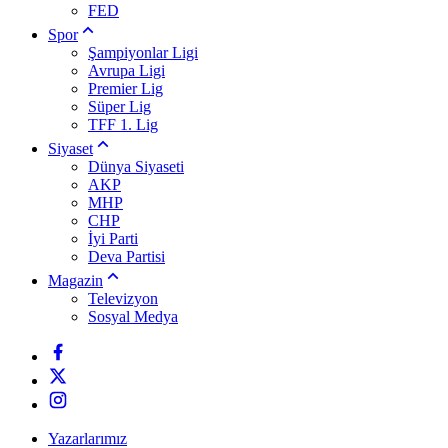
FED
Spor
Şampiyonlar Ligi
Avrupa Ligi
Premier Lig
Süper Lig
TFF 1. Lig
Siyaset
Dünya Siyaseti
AKP
MHP
CHP
İyi Parti
Deva Partisi
Magazin
Televizyon
Sosyal Medya
Yazarlarımız