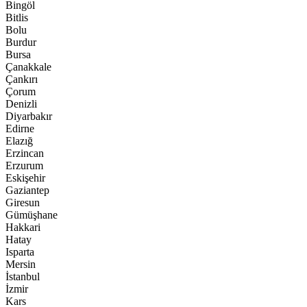
Bingöl
Bitlis
Bolu
Burdur
Bursa
Çanakkale
Çankırı
Çorum
Denizli
Diyarbakır
Edirne
Elazığ
Erzincan
Erzurum
Eskişehir
Gaziantep
Giresun
Gümüşhane
Hakkari
Hatay
Isparta
Mersin
İstanbul
İzmir
Kars