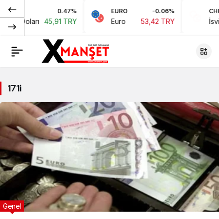
0.47%
EURO
-0.06%
CHF
ikan Doları
45,91 TRY
Euro
53,42 TRY
İsviç
171i
Genel