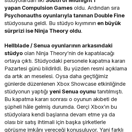
stüdyolardan ilki
South of Midnight’ı
yapan Compulsion Games
oldu. Ardından sıra
Psychonauths oyunlarıyla tanınan Double Fine
stüdyosuna geldi. Bu stüdyo kıyımının
en büyük
sürprizi ise Ninja Theory oldu
.
Hellblade / Senua oyunlarının arkasındaki
stüdyo
olan Ninja Theory’nin de kapatılacağı
ortaya çıktı. Stüdyodaki personele kapatma kararı
Pazartesi günü bildirildi. Bu yüzden resmi açıklama
da artık an meselesi. Oysa daha geçtiğimiz
günlerde düzenlenen Xbox Showcase etkinliğinde
stüdyonun yaptığı
yeni Senua oyunu
tanıtılmıştı.
Bu kapatma kararı sonrası o oyunun akıbeti de
şüpheli hâle gelmiş durumda. Gerçi Xbox’ın bu
stüdyolara kendi başlarına devam etme ya da
olası bir satış ihtimali için başka şirketlerle
görüşme imkânı vereceği konuşuluyor. Yani farklı