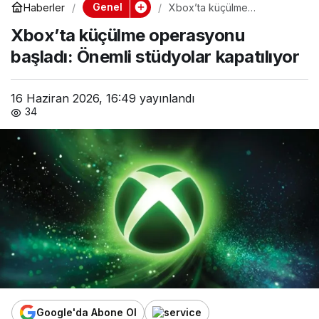
Genel
Haberler
Xbox’ta küçülme
operasyonu başladı: Önemli
Xbox’ta küçülme operasyonu
stüdyolar kapatılıyor
başladı: Önemli stüdyolar kapatılıyor
16 Haziran 2026, 16:49
yayınlandı
34
Google'da Abone Ol