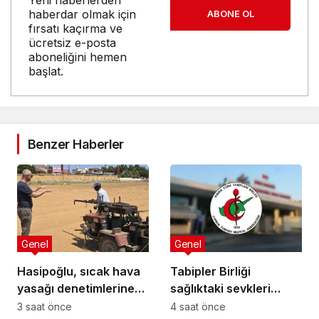
haberdar olmak için
ABONE OL
fırsatı kaçırma ve
ücretsiz e-posta
aboneliğini hemen
başlat.
Benzer Haberler
Genel
Genel
Hasipoğlu, sıcak hava
Tabipler Birliği
yasağı denetimlerine
sağlıktaki sevkleri
sahada katıldı
eleştirdi: Harcamalar
3 saat önce
4 saat önce