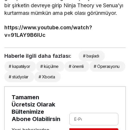
bir şirketin devreye girip Ninja Theory ve Senua’yı
kurtarması mümkün ama pek olası görünmüyor.
https://www.youtube.com/watch?
v=91LAY9B6lUc
Haberle ilgili daha fazlası:
# başladı
# kapatılıyor
# küçülme
# önemli
# Operasyonu
# stüdyolar
# Xboxta
Tamamen
Ücretsiz Olarak
Bültenimize
Abone Olabilirsin
Yeni haberlerden