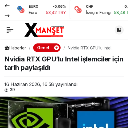
EURO
-0.06%
CHF
0.15%
Xbox’ta küçülme
0
Paylaş
Euro
53,42 TRY
İsviçre Frangı
58,48 TRY
operasyonu başladı:
Önemli stüdyolar
Genel
Haberler
Nvidia RTX GPU’lu Intel
işlemciler için tarih paylaşıldı
kapatılıyor
Nvidia RTX GPU’lu Intel işlemciler için
tarih paylaşıldı
16 Haziran 2026, 16:58
yayınlandı
39