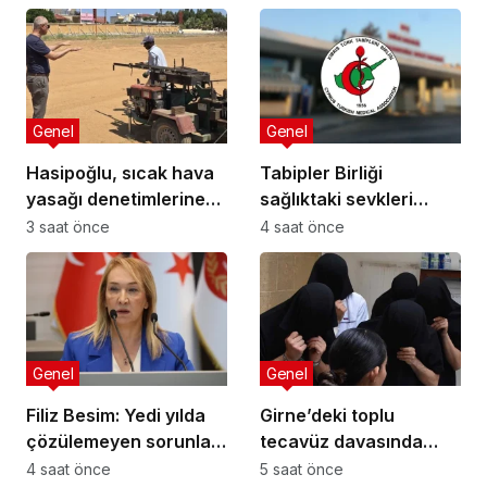
Genel
Genel
Hasipoğlu, sıcak hava
Tabipler Birliği
yasağı denetimlerine
sağlıktaki sevkleri
sahada katıldı
eleştirdi: Harcamalar
3 saat önce
4 saat önce
kamuoyuyla
paylaşılmalı!
Genel
Genel
Filiz Besim: Yedi yılda
Girne’deki toplu
çözülemeyen sorunlar
tecavüz davasında
seçim öncesinde
karar: 5 sanığa toplam
4 saat önce
5 saat önce