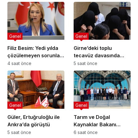
kamuoyuyla
paylaşılmalı!
Genel
Genel
Filiz Besim: Yedi yılda
Girne’deki toplu
çözülemeyen sorunlar
tecavüz davasında
seçim öncesinde
karar: 5 sanığa toplam
4 saat önce
5 saat önce
verilen vaatlerle
55 yıl hapis
çözülemez
Genel
Genel
Güler, Ertuğruloğlu ile
Tarım ve Doğal
Ankra’da görüştü
Kaynaklar Bakanı
Çavuş “Büyük Harup
5 saat önce
6 saat önce