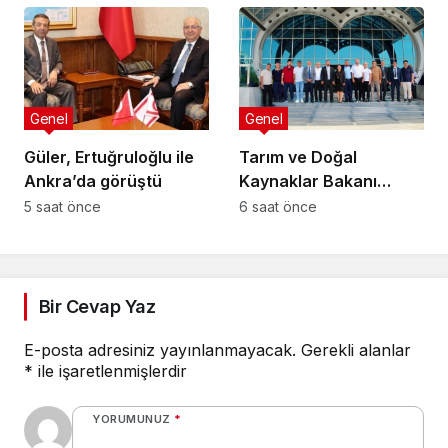
verilen vaatlerle
55 yıl hapis
çözülemez
Genel
Genel
Güler, Ertuğruloğlu ile
Tarım ve Doğal
Ankra’da görüştü
Kaynaklar Bakanı
Çavuş “Büyük Harup
5 saat önce
6 saat önce
Çalıştayı”na katıldı
Bir Cevap Yaz
E-posta adresiniz yayınlanmayacak.
Gerekli alanlar
*
ile işaretlenmişlerdir
YORUMUNUZ
*