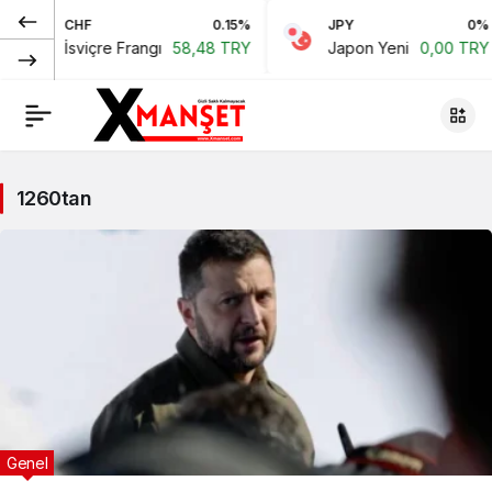
CHF
0.15%
JPY
0%
İsviçre Frangı
58,48 TRY
Japon Yeni
0,00 TRY
1260tan
Genel