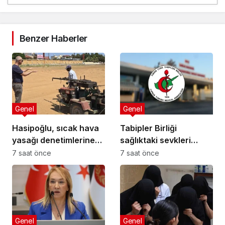
Benzer Haberler
Genel
Genel
Hasipoğlu, sıcak hava
Tabipler Birliği
yasağı denetimlerine
sağlıktaki sevkleri
sahada katıldı
eleştirdi: Harcamalar
7 saat önce
7 saat önce
kamuoyuyla
paylaşılmalı!
Genel
Genel