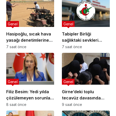
Genel
Genel
Hasipoğlu, sıcak hava
Tabipler Birliği
yasağı denetimlerine
sağlıktaki sevkleri
sahada katıldı
eleştirdi: Harcamalar
7 saat önce
7 saat önce
kamuoyuyla
paylaşılmalı!
Genel
Genel
Filiz Besim: Yedi yılda
Girne’deki toplu
çözülemeyen sorunlar
tecavüz davasında
seçim öncesinde
karar: 5 sanığa toplam
8 saat önce
9 saat önce
verilen vaatlerle
55 yıl hapis