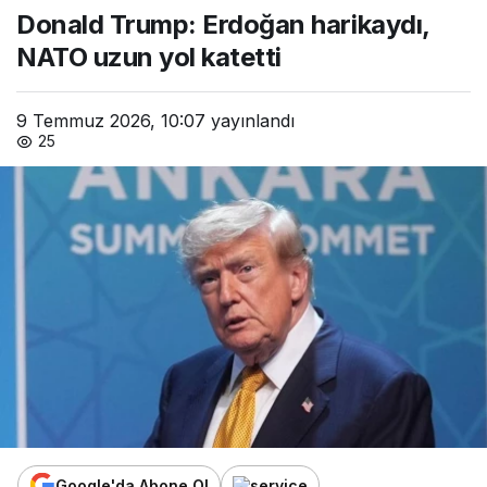
Donald Trump: Erdoğan harikaydı,
katetti
NATO uzun yol katetti
9 Temmuz 2026, 10:07
yayınlandı
25
Google'da Abone Ol