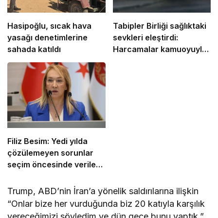
Hasipoğlu, sıcak hava
Tabipler Birliği sağlıktaki
yasağı denetimlerine
sevkleri eleştirdi:
sahada katıldı
Harcamalar kamuoyuyla
paylaşılmalı!
Filiz Besim: Yedi yılda
çözülemeyen sorunlar
seçim öncesinde verilen
vaatlerle çözülemez
Trump, ABD’nin İran’a yönelik saldırılarına ilişkin
“Onlar bize her vurduğunda biz 20 katıyla karşılık
vereceğimizi söyledim ve dün gece bunu yaptık.”