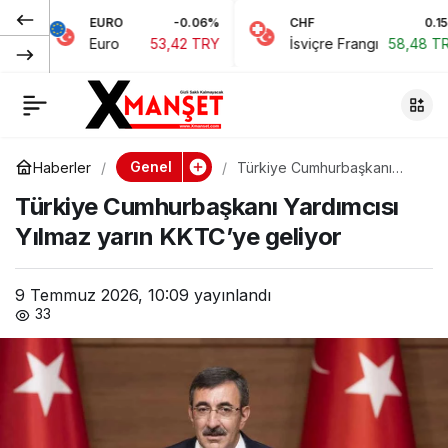
EURO
-0.06%
CHF
0.15%
JP
Brent petrol 79
0
Paylaş
uro
53,42 TRY
İsviçre Frangı
58,48 TRY
Ja
dolara dayandı
Genel
Haberler
Türkiye Cumhurbaşkanı
Yardımcısı Yılmaz yarın
Türkiye Cumhurbaşkanı Yardımcısı
KKTC’ye geliyor
Yılmaz yarın KKTC’ye geliyor
9 Temmuz 2026, 10:09
yayınlandı
33