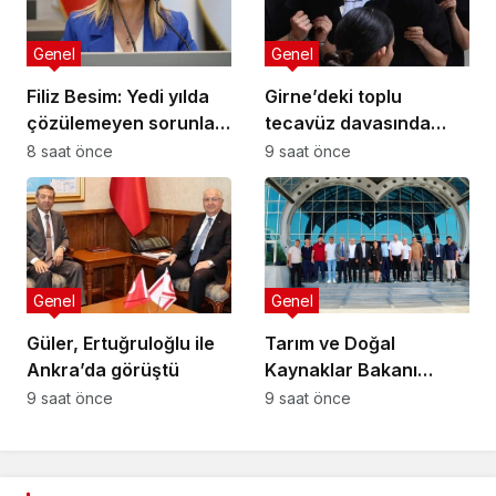
Genel
Genel
Filiz Besim: Yedi yılda
Girne’deki toplu
çözülemeyen sorunlar
tecavüz davasında
seçim öncesinde
karar: 5 sanığa toplam
8 saat önce
9 saat önce
verilen vaatlerle
55 yıl hapis
çözülemez
Genel
Genel
Güler, Ertuğruloğlu ile
Tarım ve Doğal
Ankra’da görüştü
Kaynaklar Bakanı
Çavuş “Büyük Harup
9 saat önce
9 saat önce
Çalıştayı”na katıldı