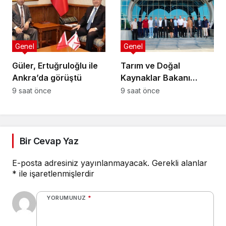
çözülemez
Genel
Genel
Güler, Ertuğruloğlu ile
Tarım ve Doğal
Ankra’da görüştü
Kaynaklar Bakanı
Çavuş “Büyük Harup
9 saat önce
9 saat önce
Çalıştayı”na katıldı
Bir Cevap Yaz
E-posta adresiniz yayınlanmayacak.
Gerekli alanlar
*
ile işaretlenmişlerdir
YORUMUNUZ
*