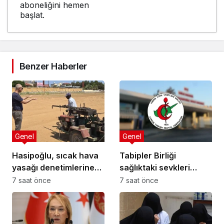
aboneliğini hemen
başlat.
Benzer Haberler
Genel
Genel
Hasipoğlu, sıcak hava
Tabipler Birliği
yasağı denetimlerine
sağlıktaki sevkleri
sahada katıldı
eleştirdi: Harcamalar
7 saat önce
7 saat önce
kamuoyuyla
paylaşılmalı!