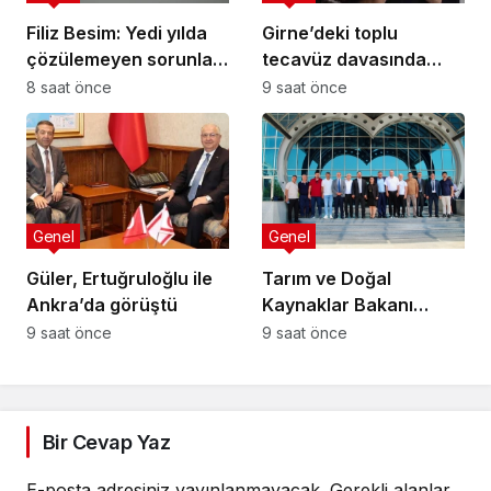
Filiz Besim: Yedi yılda
Girne’deki toplu
çözülemeyen sorunlar
tecavüz davasında
seçim öncesinde
karar: 5 sanığa toplam
8 saat önce
9 saat önce
verilen vaatlerle
55 yıl hapis
çözülemez
Genel
Genel
Güler, Ertuğruloğlu ile
Tarım ve Doğal
Ankra’da görüştü
Kaynaklar Bakanı
Çavuş “Büyük Harup
9 saat önce
9 saat önce
Çalıştayı”na katıldı
Bir Cevap Yaz
E-posta adresiniz yayınlanmayacak.
Gerekli alanlar