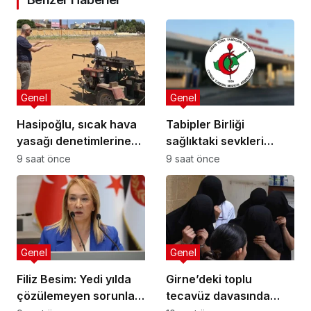
Genel
Genel
Hasipoğlu, sıcak hava
Tabipler Birliği
yasağı denetimlerine
sağlıktaki sevkleri
sahada katıldı
eleştirdi: Harcamalar
9 saat önce
9 saat önce
kamuoyuyla
paylaşılmalı!
Genel
Genel
Filiz Besim: Yedi yılda
Girne’deki toplu
çözülemeyen sorunlar
tecavüz davasında