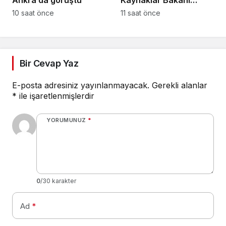
Çavuş “Büyük Harup
10 saat önce
11 saat önce
Çalıştayı”na katıldı
Bir Cevap Yaz
E-posta adresiniz yayınlanmayacak.
Gerekli alanlar
*
ile işaretlenmişlerdir
YORUMUNUZ
*
0
/30 karakter
Ad
*