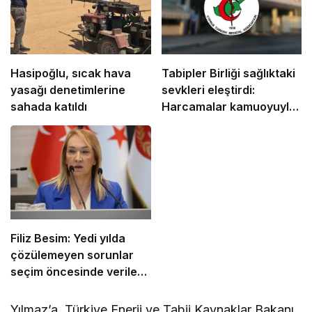
Hasipoğlu, sıcak hava
Tabipler Birliği sağlıktaki
yasağı denetimlerine
sevkleri eleştirdi:
sahada katıldı
Harcamalar kamuoyuyla
paylaşılmalı!
Filiz Besim: Yedi yılda
çözülemeyen sorunlar
seçim öncesinde verilen
vaatlerle çözülemez
Yılmaz’a, Türkiye Enerji ve Tabii Kaynaklar Bakanı