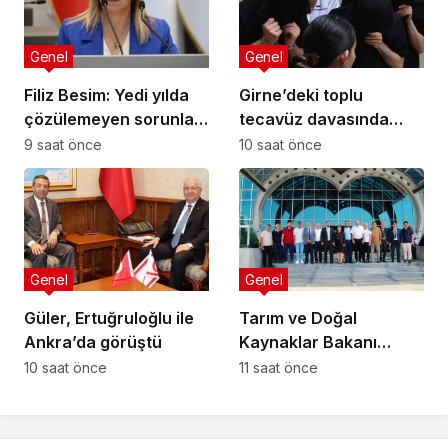
Genel
Genel
Filiz Besim: Yedi yılda
Girne’deki toplu
çözülemeyen sorunlar
tecavüz davasında
seçim öncesinde
karar: 5 sanığa toplam
9 saat önce
10 saat önce
verilen vaatlerle
55 yıl hapis
çözülemez
Genel
Genel
Güler, Ertuğruloğlu ile
Tarım ve Doğal
Ankra’da görüştü
Kaynaklar Bakanı
Çavuş “Büyük Harup
10 saat önce
11 saat önce
Çalıştayı”na katıldı