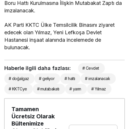
Boru Hattı Kurulmasına İlişkin Mutabakat Zaptı da
imzalanacak.
AK Parti KKTC Ülke Temsilcilik Binasını ziyaret
edecek olan Yılmaz, Yeni Lefkoşa Devlet
Hastanesi inşaat alanında incelemede de
bulunacak.
Haberle ilgili daha fazlası:
# Cevdet
# doğalgaz
# geliyor
# hattı
# imzalanacak
# KKTCye
# mutabakatı
# yarın
# Yılmaz
Tamamen
Ücretsiz Olarak
Bültenimize