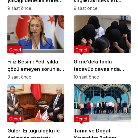
yasağı denetimlerine
sağlıktaki sevkleri
sahada katıldı
eleştirdi: Harcamalar
9 saat önce
9 saat önce
kamuoyuyla
paylaşılmalı!
Genel
Genel
Filiz Besim: Yedi yılda
Girne’deki toplu
çözülemeyen sorunlar
tecavüz davasında
seçim öncesinde
karar: 5 sanığa toplam
9 saat önce
10 saat önce
verilen vaatlerle
55 yıl hapis
çözülemez
Genel
Genel
Güler, Ertuğruloğlu ile
Tarım ve Doğal
Ankra’da görüştü
Kaynaklar Bakanı