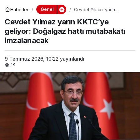
Genel
Haberler
Cevdet Yılmaz yarın
KKTC’ye geliyor: Doğalgaz
Cevdet Yılmaz yarın KKTC’ye
hattı mutabakatı
imzalanacak
geliyor: Doğalgaz hattı mutabakatı
imzalanacak
9 Temmuz 2026, 10:22
yayınlandı
18