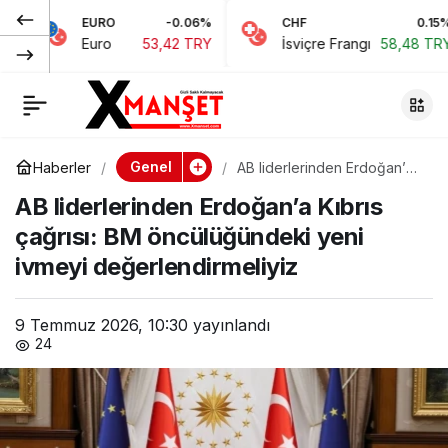
EURO
-0.06%
CHF
0.15%
J
Cevdet Yılmaz yarın
0
Paylaş
Euro
53,42 TRY
İsviçre Frangı
58,48 TRY
J
KKTC’ye geliyor:
Doğalgaz hattı
Genel
Haberler
AB liderlerinden Erdoğan’a
Kıbrıs çağrısı: BM
mutabakatı
AB liderlerinden Erdoğan’a Kıbrıs
öncülüğündeki yeni ivmeyi
değerlendirmeliyiz
çağrısı: BM öncülüğündeki yeni
imzalanacak
ivmeyi değerlendirmeliyiz
9 Temmuz 2026, 10:30
yayınlandı
24