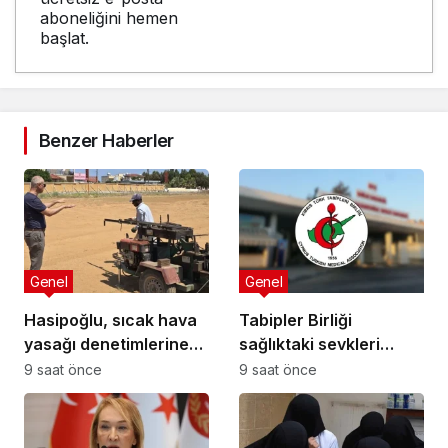
aboneliğini hemen
başlat.
Benzer Haberler
Genel
Genel
Hasipoğlu, sıcak hava
Tabipler Birliği
yasağı denetimlerine
sağlıktaki sevkleri
sahada katıldı
eleştirdi: Harcamalar
9 saat önce
9 saat önce
kamuoyuyla
paylaşılmalı!