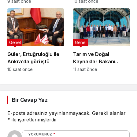
seçim öncesinde
karar: 5 sanığa toplam
9 saat önce
10 saat önce
verilen vaatlerle
55 yıl hapis
çözülemez
Genel
Genel
Güler, Ertuğruloğlu ile
Tarım ve Doğal
Ankra’da görüştü
Kaynaklar Bakanı
Çavuş “Büyük Harup
10 saat önce
11 saat önce
Çalıştayı”na katıldı
Bir Cevap Yaz
E-posta adresiniz yayınlanmayacak.
Gerekli alanlar
*
ile işaretlenmişlerdir
YORUMUNUZ
*