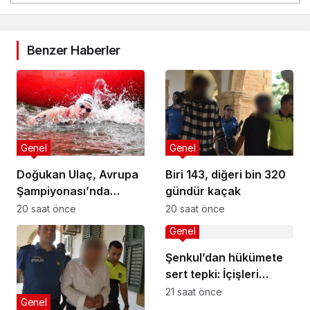
Benzer Haberler
Genel
Genel
Doğukan Ulaç, Avrupa
Biri 143, diğeri bin 320
Şampiyonası’nda
gündür kaçak
Türkiye Milli Takımı ile
20 saat önce
20 saat önce
mücadele etti
Genel
Şenkul’dan hükümete
sert tepki: İçişleri
Bakanı nerede,
21 saat önce
Genel
Başbakan nerede?