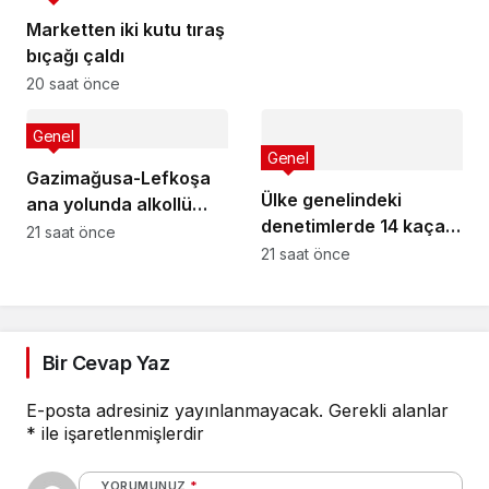
Marketten iki kutu tıraş
bıçağı çaldı
20 saat önce
Genel
Genel
Gazimağusa-Lefkoşa
Ülke genelindeki
ana yolunda alkollü
denetimlerde 14 kaçak
sürücü takla attı:
21 saat önce
yakalandı
21 saat önce
Vücudunda kırıklar
oluştu
Bir Cevap Yaz
E-posta adresiniz yayınlanmayacak.
Gerekli alanlar
*
ile işaretlenmişlerdir
YORUMUNUZ
*