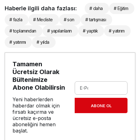
Haberle ilgili daha fazlası:
# daha
# Eğitim
# fazla
# Mecliste
# son
# tartışması
# toplamından
# yapılanların
# yaptık
# yatırım
# yatırımı
# yılda
Tamamen
Ücretsiz Olarak
Bültenimize
Abone Olabilirsin
Yeni haberlerden
haberdar olmak için
ABONE OL
fırsatı kaçırma ve
ücretsiz e-posta
aboneliğini hemen
başlat.