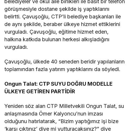
belediyeler ve okul aile birlikleri ile basit bir telefon
görüşmesiyle dostane şekilde iş yaptıklarını
belirtti. Çavuşoğlu,
CTP
’li belediye başkanları ile
de aynı şekilde, beraber ülkeye hizmet ettiklerini
vurguladı. Çavuşoğlu, eğitime hizmet eden,
halkına katkıda bulunan herkesi alkışladığını
vurguladı.
Çavuşoğlu, ülkede 40 seneden beridir yapılanların
toplamından fazla yatırım yaptıklarını da söyledi.
Ongun Talat
:
CTP
SUYU DOĞRU MODELLE
ÜLKEYE GETİREN PARTİDİR
Yeniden söz alan
CTP
Milletvekili
Ongun Talat
, su
anlaşmasında Ömer Kalyoncu’nun imzası
olduğunu hatırlatarak, “Bizim yaptığımız işi bize
‘karşı çıktınız’ diye mi yutturacaksınız?” diye