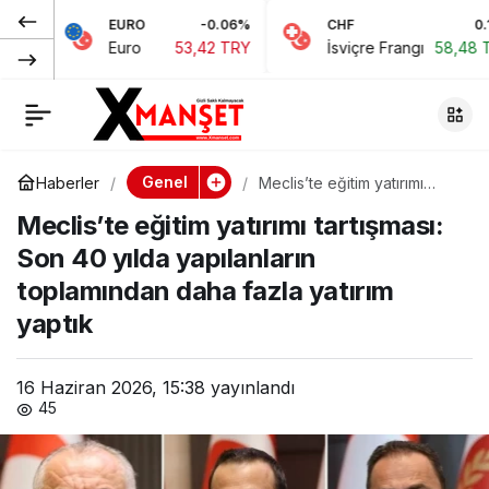
EURO
-0.06%
CHF
0.15%
Meclis’te eğitim
0
Paylaş
Euro
53,42 TRY
İsviçre Frangı
58,48 TRY
yatırımı tartışması:
Son 40 yılda
Genel
Haberler
Meclis’te eğitim yatırımı
tartışması: Son 40 yılda
yapılanların
Meclis’te eğitim yatırımı tartışması:
yapılanların toplamından
daha fazla yatırım yaptık
Son 40 yılda yapılanların
toplamından daha
toplamından daha fazla yatırım
yaptık
fazla yatırım yaptık
16 Haziran 2026, 15:38
yayınlandı
45