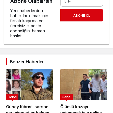
Abone Olabilirsin
Yeni haberlerden
haberdar olmak için
ABONE OL
fırsatı kaçırma ve
ücretsiz e-posta
aboneliğini hemen
başlat.
Benzer Haberler
Genel
Genel
Güney Kıbrıs’ı sarsan
Ölümlü kazayı
seri cinayetler belgesel
üstlenmek için polise