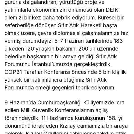
gururla dalgalandıran, yürüttüğü proje ve
yatırımlarla ekonomimizin dinamosu olan DEİK
ailemizi bir kez daha tebrik ediyorum. Küresel bir
seferberliğe dönüşen Sıfır Atık Hareketi başta
olmak üzere, çevre diplomasisi çalışmalarımıza hız
vermiş durumdayız. 5-7 Haziran tarihlerinde 183
ülkeden 120’yi aşkın bakanın, 200’ün üzerinde
belediye başkanının bir araya geldiği Sıfır Atık
Forumu’nu İstanbul’umuzda gerçekleştirdik.
COP31 Taraflar Konferansı öncesinde 5 bin kişilik
yüksek bir katılımla icra ettiğimiz Sıfır Atık
Forumu’nda emeği geçenleri tebrik ediyorum.
9 Haziran’da Cumhurbaşkanlığı Külliyemizde icra
edilen Milli Güvenlik Konferanslarının açılış
törenindeydik. 11 Haziran’da kuruluşunun 158. yıl
dönümünü idrak eden Kızılay camiamızla bir araya
gelerek, Kızılay Ödülleri’ni sahiplerine takdim ettik.