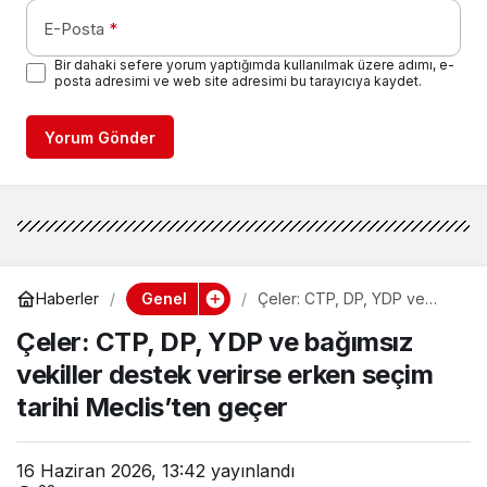
E-Posta
*
Bir dahaki sefere yorum yaptığımda kullanılmak üzere adımı, e-
posta adresimi ve web site adresimi bu tarayıcıya kaydet.
Yorum Gönder
Genel
Haberler
Çeler: CTP, DP, YDP ve
bağımsız vekiller destek
Çeler: CTP, DP, YDP ve bağımsız
verirse erken seçim tarihi
Meclis’ten geçer
vekiller destek verirse erken seçim
tarihi Meclis’ten geçer
16 Haziran 2026, 13:42
yayınlandı