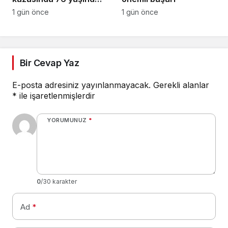
sürücü yaralandı
1 gün önce
1 gün önce
Bir Cevap Yaz
E-posta adresiniz yayınlanmayacak.
Gerekli alanlar
*
ile işaretlenmişlerdir
YORUMUNUZ
*
0
/30 karakter
Ad
*