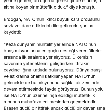
yerine getiren, bu uğurda gerektiğinde elini taşın
altına koyan bir müttefik olduk.” diye konuştu.
Erdoğan, NATO’nun ikinci büyük kara ordusunu
sevk ve idare ettiklerini dile getirerek, şunları
kaydetti:
“Keza dünyanın muhtelif yerlerinde NATO’nun
barış misyonlarına en güçlü desteği veren ülkeler
arasında ilk sıralarda yer alıyoruz. Ülkemizin
savunma yeteneklerini geliştirirken ittifakın
caydırıcılığına katkıda bulunuyoruz. Dünya barışı
ve istikrarına önemli katkılar yapan NATO’nun
gelecekte de bu misyonunu sağlıklı bir zeminde
devam ettirmesinde fayda görüyoruz. Bunun yolu
ise NATO’nun üzerine inşa edildiği müttefiklik
ruhunun muhafaza edilmesinden geçmektedir.
Esasen güçlü bir ittifak ancak güçlü bir dayanışma