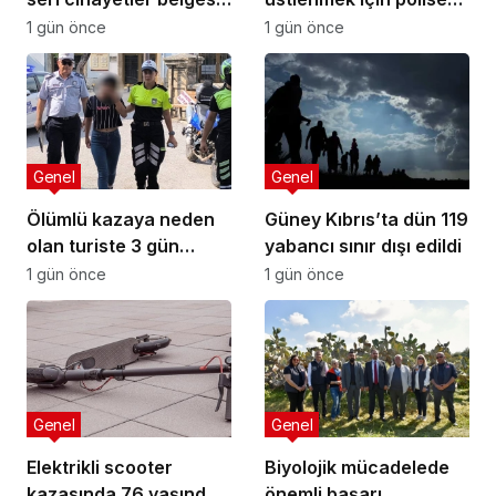
oldu
yalan beyanda bulundu
1 gün önce
1 gün önce
Genel
Genel
Ölümlü kazaya neden
Güney Kıbrıs’ta dün 119
olan turiste 3 gün
yabancı sınır dışı edildi
tutukluluk
1 gün önce
1 gün önce
Genel
Genel
Elektrikli scooter
Biyolojik mücadelede
kazasında 76 yaşındaki
önemli başarı