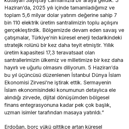
kutlayan Sayıştay camiamızla bir araya geldik. 3
Haziran’da, 2025 yılı içinde tamamladığımız ve
toplam 5,6 milyar dolar yatırım değerine sahip 7
bin 110 elektrik üretim santralimizin toplu açılışını
gerçekleştirdik. Bölgemizde devam eden savaş ve
çatışmalar, Türkiye’nin küresel enerji tedarikindeki
stratejik rolünü bir kez daha teyit etmiştir. Yıllık
üretim kapasitesi 17,3 teravatsaat olan
santrallerimizin ülkemiz ve milletimize bir kez daha
hayırlı ve uğurlu olmasını diliyorum. 5 Haziran’da
bu yıl üçüncüsü düzenlenen İstanbul Dünya İslam
Ekonomisi Zirvesi’ne iştirak ettik. Sermayenin
İslam ekonomisindeki konumunun detaylıca ele
alındığı zirvede, dijital dönüşümden bölgesel
finans entegrasyonuna kadar pek çok başlık,
uzman isimler tarafından masaya yatırıldı.”
Erdoğan, borç yükü gittikçe artan küresel