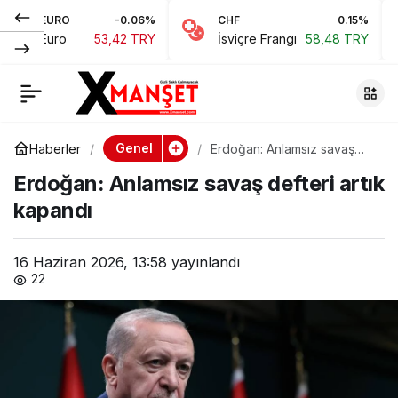
-0.06%
CHF
0.15%
JPY
Çeler: CTP, DP, YDP
0
Paylaş
53,42 TRY
İsviçre Frangı
58,48 TRY
Japon Y
ve bağımsız vekiller
destek verirse erken
Genel
Haberler
Erdoğan: Anlamsız savaş
defteri artık kapandı
seçim tarihi
Erdoğan: Anlamsız savaş defteri artık
kapandı
Meclis’ten geçer
16 Haziran 2026, 13:58
yayınlandı
22