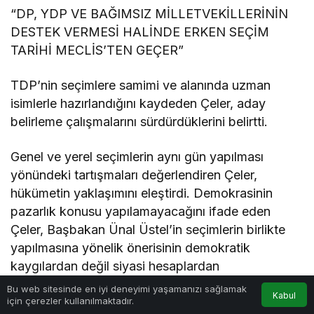
“DP, YDP VE BAĞIMSIZ MİLLETVEKİLLERİNİN
DESTEK VERMESİ HALİNDE ERKEN SEÇİM
TARİHİ MECLİS’TEN GEÇER”
TDP’nin seçimlere samimi ve alanında uzman
isimlerle hazırlandığını kaydeden Çeler, aday
belirleme çalışmalarını sürdürdüklerini belirtti.
Genel ve yerel seçimlerin aynı gün yapılması
yönündeki tartışmaları değerlendiren Çeler,
hükümetin yaklaşımını eleştirdi. Demokrasinin
pazarlık konusu yapılamayacağını ifade eden
Çeler, Başbakan Ünal Üstel’in seçimlerin birlikte
yapılmasına yönelik önerisinin demokratik
kaygılardan değil siyasi hesaplardan
kaynaklandığını söyledi. Hükümetin toplumdaki
Bu web sitesinde en iyi deneyimi yaşamanızı sağlamak
Kabul
için çerezler kullanılmaktadır.
değişim talebini göremediğini belirten Çeler,
Anasayfa
Akış
Hesabım