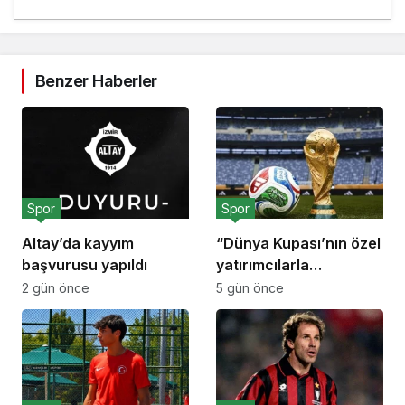
Benzer Haberler
Spor
Spor
Altay’da kayyım
“Dünya Kupası’nın özel
başvurusu yapıldı
yatırımcılarla
paylaşılması”
2 gün önce
5 gün önce
planından vazgeçildi