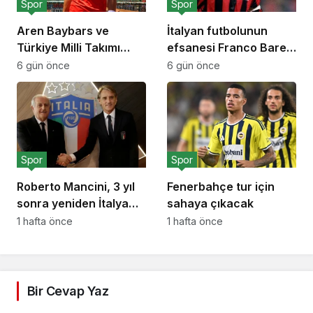
Spor
Spor
Aren Baybars ve
İtalyan futbolunun
Türkiye Milli Takımı
efsanesi Franco Baresi
grup lideri olarak
hayatını kaybetti
6 gün önce
6 gün önce
Avrupa Finallerinde
Spor
Spor
Roberto Mancini, 3 yıl
Fenerbahçe tur için
sonra yeniden İtalya
sahaya çıkacak
Milli Takımı’nın başında
1 hafta önce
1 hafta önce
Bir Cevap Yaz