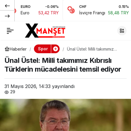
EURO
-0.06%
CHF
0.15%
J
Şampiyonlar Ligi’nde
0
Paylaş
Euro
53,42 TRY
İsviçre Frangı
58,48 TRY
J
dev final: PSG ile
Arsenal karşı karşıya
Spor
Haberler
Ünal Üstel: Milli takımımız
Kıbrıslı Türklerin mücadelesini
gelecek
Ünal Üstel: Milli takımımız Kıbrıslı
temsil ediyor
Türklerin mücadelesini temsil ediyor
31 Mayıs 2026, 14:33
yayınlandı
29