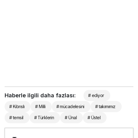
Haberle ilgili daha fazlası:
# ediyor
# Kıbrıslı
# Milli
# mücadelesini
# takımımız
# temsil
# Türklerin
# Ünal
# Üstel