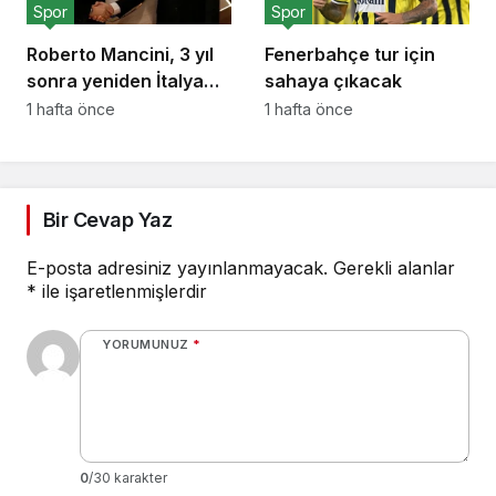
Spor
Spor
Roberto Mancini, 3 yıl
Fenerbahçe tur için
sonra yeniden İtalya
sahaya çıkacak
Milli Takımı’nın başında
1 hafta önce
1 hafta önce
Bir Cevap Yaz
E-posta adresiniz yayınlanmayacak.
Gerekli alanlar
*
ile işaretlenmişlerdir
YORUMUNUZ
*
0
/30 karakter