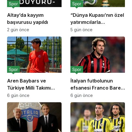
Spor
Spor
Altay’da kayyım
“Dünya Kupası’nın özel
başvurusu yapıldı
yatırımcılarla
paylaşılması”
2 gün önce
5 gün önce
planından vazgeçildi
Spor
Spor
Aren Baybars ve
İtalyan futbolunun
Türkiye Milli Takımı
efsanesi Franco Baresi
grup lideri olarak
hayatını kaybetti
6 gün önce
6 gün önce
Avrupa Finallerinde