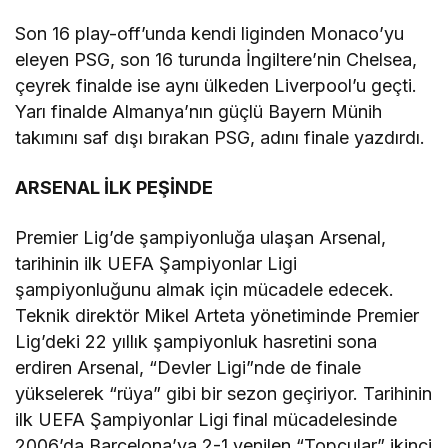
Son 16 play-off’unda kendi liginden Monaco’yu
eleyen PSG, son 16 turunda İngiltere’nin Chelsea,
çeyrek finalde ise aynı ülkeden Liverpool’u geçti.
Yarı finalde Almanya’nın güçlü Bayern Münih
takımını saf dışı bırakan PSG, adını finale yazdırdı.
ARSENAL İLK PEŞİNDE
Premier Lig’de şampiyonluğa ulaşan Arsenal,
tarihinin ilk UEFA Şampiyonlar Ligi
şampiyonluğunu almak için mücadele edecek.
Teknik direktör Mikel Arteta yönetiminde Premier
Lig’deki 22 yıllık şampiyonluk hasretini sona
erdiren Arsenal, “Devler Ligi”nde de finale
yükselerek “rüya” gibi bir sezon geçiriyor. Tarihinin
ilk UEFA Şampiyonlar Ligi final mücadelesinde
2006’da Barcelona’ya 2-1 yenilen “Topçular” ikinci