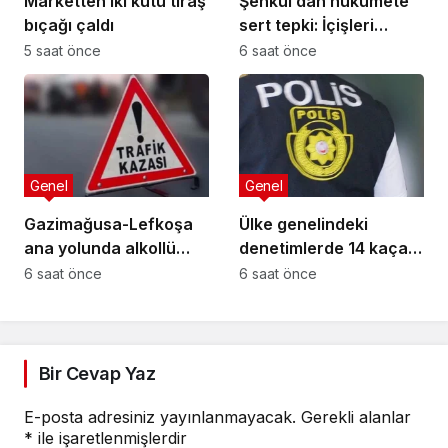
Marketten iki kutu tıraş
Şenkul’dan hükümete
bıçağı çaldı
sert tepki: İçişleri
Bakanı nerede,
5 saat önce
6 saat önce
Başbakan nerede?
Genel
Genel
Gazimağusa-Lefkoşa
Ülke genelindeki
ana yolunda alkollü
denetimlerde 14 kaçak
sürücü takla attı:
yakalandı
6 saat önce
6 saat önce
Vücudunda kırıklar
oluştu
Bir Cevap Yaz
E-posta adresiniz yayınlanmayacak.
Gerekli alanlar
*
ile işaretlenmişlerdir