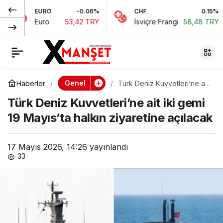
EURO
-0.06%
CHF
0.15%
Türkiye’ye giriş
0
Paylaş
Euro
53,42 TRY
İsviçre Frangı
58,48 TRY
yasağı kalkan
gazeteci Başaran
Genel
Haberler
Türk Deniz Kuvvetleri’ne ait
iki gemi 19 Mayıs’ta halkın
Düzgün Ankara’dan
Türk Deniz Kuvvetleri’ne ait iki gemi
ziyaretine açılacak
19 Mayıs’ta halkın ziyaretine açılacak
paylaştı: Teşekkürler
17 Mayıs 2026, 14:26
yayınlandı
Tufan Erhürman
33