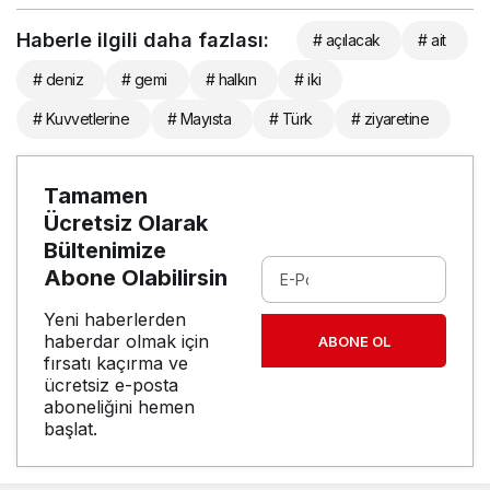
Haberle ilgili daha fazlası:
# açılacak
# ait
# deniz
# gemi
# halkın
# iki
# Kuvvetlerine
# Mayısta
# Türk
# ziyaretine
Tamamen
Ücretsiz Olarak
Bültenimize
Abone Olabilirsin
Yeni haberlerden
haberdar olmak için
ABONE OL
fırsatı kaçırma ve
ücretsiz e-posta
aboneliğini hemen
başlat.