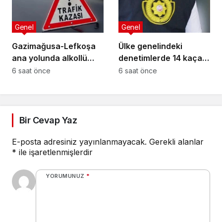
Genel
Genel
Gazimağusa-Lefkoşa
Ülke genelindeki
ana yolunda alkollü
denetimlerde 14 kaçak
sürücü takla attı:
yakalandı
6 saat önce
6 saat önce
Vücudunda kırıklar
oluştu
Bir Cevap Yaz
E-posta adresiniz yayınlanmayacak.
Gerekli alanlar
*
ile işaretlenmişlerdir
YORUMUNUZ
*