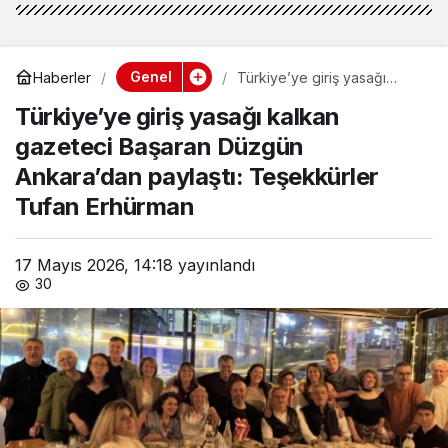
Genel
Haberler
Türkiye’ye giriş yasağı
kalkan gazeteci Başaran
Türkiye’ye giriş yasağı kalkan
Düzgün Ankara’dan paylaştı:
Teşekkürler Tufan
gazeteci Başaran Düzgün
Erhürman
Ankara’dan paylaştı: Teşekkürler
Tufan Erhürman
17 Mayıs 2026, 14:18
yayınlandı
30