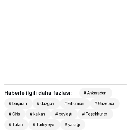
Haberle ilgili daha fazlası:
# Ankaradan
# başaran
# düzgün
# Erhürman
# Gazeteci
# Giriş
# kalkan
# paylaştı
# Teşekkürler
# Tufan
# Türkiyeye
# yasağı