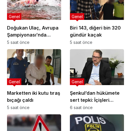
Genel
Genel
Doğukan Ulaç, Avrupa
Biri 143, diğeri bin 320
Şampiyonası’nda
gündür kaçak
Türkiye Milli Takımı ile
5 saat önce
5 saat önce
mücadele etti
Genel
Genel
Marketten iki kutu tıraş
Şenkul’dan hükümete
bıçağı çaldı
sert tepki: İçişleri
Bakanı nerede,
5 saat önce
6 saat önce
Başbakan nerede?