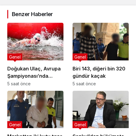
Benzer Haberler
Genel
Genel
Doğukan Ulaç, Avrupa
Biri 143, diğeri bin 320
Şampiyonası’nda
gündür kaçak
Türkiye Milli Takımı ile
5 saat önce
5 saat önce
mücadele etti
Genel
Genel