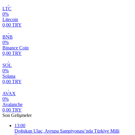
LTC
0%
Litecoin
0,00 TRY
BNB
0%
Binance Coin
0,00 TRY
SOL
0%
Solana
0,00 TRY
AVAX
0%
Avalanche
0,00 TRY
Son Gelişmeler
13:00
Doğukan Ulaç, Avrupa Şampiyonası’nda Türkiye Milli