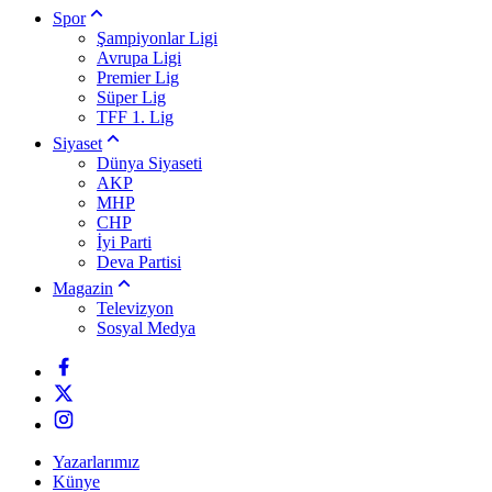
Spor
Şampiyonlar Ligi
Avrupa Ligi
Premier Lig
Süper Lig
TFF 1. Lig
Siyaset
Dünya Siyaseti
AKP
MHP
CHP
İyi Parti
Deva Partisi
Magazin
Televizyon
Sosyal Medya
Yazarlarımız
Künye