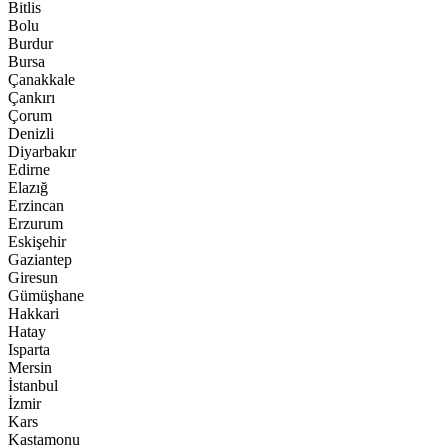
Bitlis
Bolu
Burdur
Bursa
Çanakkale
Çankırı
Çorum
Denizli
Diyarbakır
Edirne
Elazığ
Erzincan
Erzurum
Eskişehir
Gaziantep
Giresun
Gümüşhane
Hakkari
Hatay
Isparta
Mersin
İstanbul
İzmir
Kars
Kastamonu