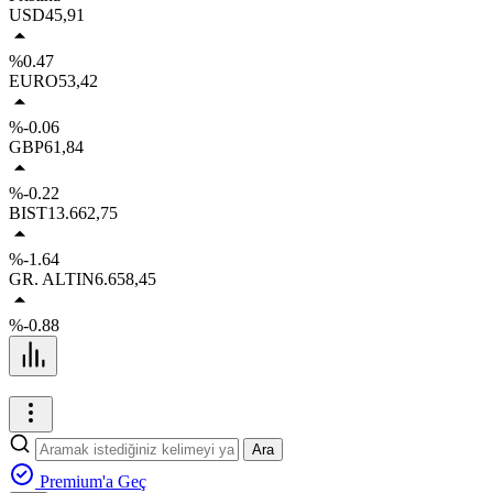
USD
45,91
%0.47
EURO
53,42
%-0.06
GBP
61,84
%-0.22
BIST
13.662,75
%-1.64
GR. ALTIN
6.658,45
%-0.88
Ara
Premium'a Geç