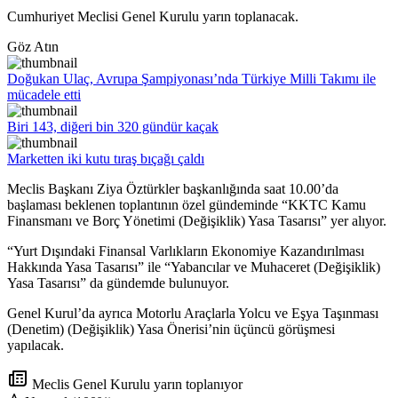
Cumhuriyet Meclisi Genel Kurulu yarın toplanacak.
Göz Atın
Doğukan Ulaç, Avrupa Şampiyonası’nda Türkiye Milli Takımı ile
mücadele etti
Biri 143, diğeri bin 320 gündür kaçak
Marketten iki kutu tıraş bıçağı çaldı
Meclis Başkanı
Ziya Öztürkler
başkanlığında saat 10.00’da
başlaması beklenen toplantının özel gündeminde “KKTC Kamu
Finansmanı ve Borç Yönetimi (Değişiklik) Yasa Tasarısı” yer alıyor.
“Yurt Dışındaki Finansal Varlıkların Ekonomiye Kazandırılması
Hakkında Yasa Tasarısı” ile “Yabancılar ve Muhaceret (Değişiklik)
Yasa Tasarısı” da gündemde bulunuyor.
Genel Kurul’da ayrıca Motorlu Araçlarla Yolcu ve Eşya Taşınması
(Denetim) (Değişiklik) Yasa Önerisi’nin üçüncü görüşmesi
yapılacak.
Meclis Genel Kurulu yarın toplanıyor