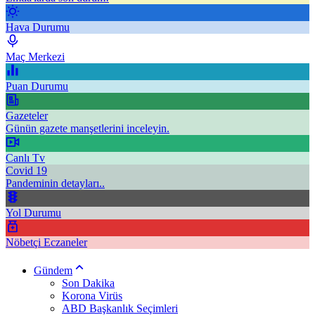
Hava Durumu
Maç Merkezi
Puan Durumu
Gazeteler
Günün gazete manşetlerini inceleyin.
Canlı Tv
Covid 19
Pandeminin detayları..
Yol Durumu
Nöbetçi Eczaneler
Gündem
Son Dakika
Korona Virüs
ABD Başkanlık Seçimleri