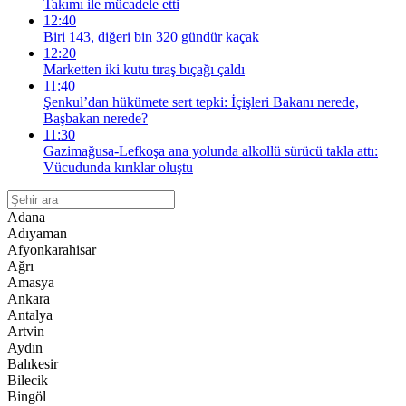
Takımı ile mücadele etti
12:40
Biri 143, diğeri bin 320 gündür kaçak
12:20
Marketten iki kutu tıraş bıçağı çaldı
11:40
Şenkul’dan hükümete sert tepki: İçişleri Bakanı nerede,
Başbakan nerede?
11:30
Gazimağusa-Lefkoşa ana yolunda alkollü sürücü takla attı:
Vücudunda kırıklar oluştu
Adana
Adıyaman
Afyonkarahisar
Ağrı
Amasya
Ankara
Antalya
Artvin
Aydın
Balıkesir
Bilecik
Bingöl