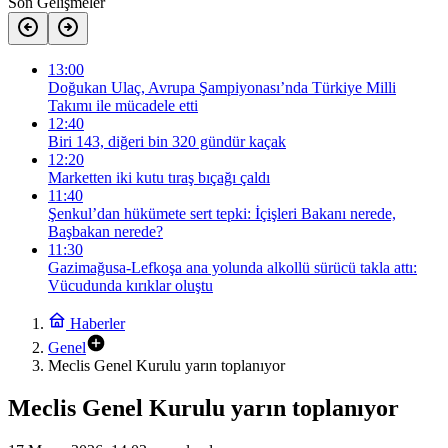
Son Gelişmeler
13:00
Doğukan Ulaç, Avrupa Şampiyonası’nda Türkiye Milli
Takımı ile mücadele etti
12:40
Biri 143, diğeri bin 320 gündür kaçak
12:20
Marketten iki kutu tıraş bıçağı çaldı
11:40
Şenkul’dan hükümete sert tepki: İçişleri Bakanı nerede,
Başbakan nerede?
11:30
Gazimağusa-Lefkoşa ana yolunda alkollü sürücü takla attı:
Vücudunda kırıklar oluştu
Haberler
Genel
Meclis Genel Kurulu yarın toplanıyor
Meclis Genel Kurulu yarın toplanıyor