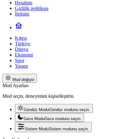
Hesabım
Gizlilik politikası
İletişim
Kıbrıs
Türkiye
Dünya
Ekonomi
Spor
Yaşam
Mod değiştir
Mod Ayarları
Mod seçin, deneyimini kişiselleştirin.
Gündüz Modu
Gündüz modunu seçin.
Gece Modu
Gece modunu seçin.
Sistem Modu
Sistem modunu seçin.