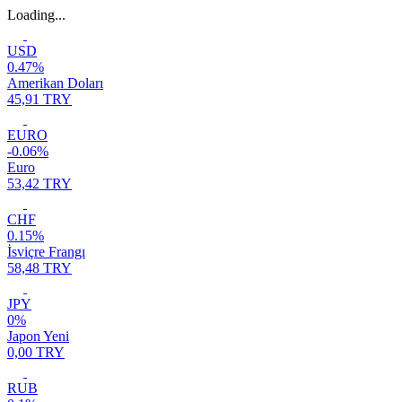
Loading...
USD
0.47%
Amerikan Doları
45,91 TRY
EURO
-0.06%
Euro
53,42 TRY
CHF
0.15%
İsviçre Frangı
58,48 TRY
JPY
0%
Japon Yeni
0,00 TRY
RUB