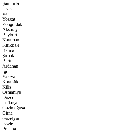
Şanlıurfa
Uşak
Van
Yozgat
Zonguldak
Aksaray
Bayburt
Karaman
Kırıkkale
Batman
Şırnak
Bartın
Ardahan
Iğdır
Yalova
Karabük
Kilis
Osmaniye
Düzce
Lefkoşa
Gazimağusa
Girne
Güzelyurt
İskele
Pristina