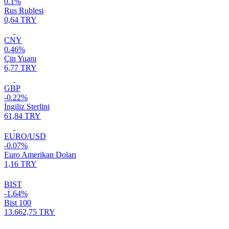
0.1%
Rus Rublesi
0,64 TRY
CNY
0.46%
Çin Yuanı
6,77 TRY
GBP
-0.22%
İngiliz Sterlini
61,84 TRY
EURO/USD
-0.07%
Euro Amerikan Doları
1,16 TRY
BIST
-1.64%
Bist 100
13.662,75 TRY