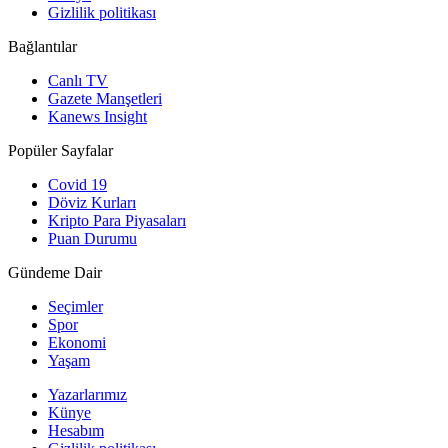
Gizlilik politikası
Bağlantılar
Canlı TV
Gazete Manşetleri
Kanews Insight
Popüler Sayfalar
Covid 19
Döviz Kurları
Kripto Para Piyasaları
Puan Durumu
Gündeme Dair
Seçimler
Spor
Ekonomi
Yaşam
Yazarlarımız
Künye
Hesabım