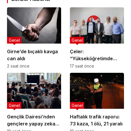
Genel
Genel
Girne’de bıçaklı kavga
Çeler:
can aldı
“Yükseköğretimde
günü kurtaran değil,
2 saat önce
17 saat önce
geleceği planlayan
politikalara ihtiyaç var”
Genel
Genel
Gençlik Dairesi’nden
Haftalık trafik raporu:
gençlere yapay zeka
73 kaza, 1 ölü, 21 yaralı
semineri