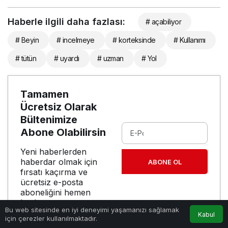
Haberle ilgili daha fazlası:
# açabiliyor
# Beyin
# incelmeye
# korteksinde
# Kullanımı
# tütün
# uyardı
# uzman
# Yol
Tamamen
Ücretsiz Olarak
Bültenimize
Abone Olabilirsin
Yeni haberlerden
haberdar olmak için
ABONE OL
fırsatı kaçırma ve
ücretsiz e-posta
aboneliğini hemen
başlat.
Bu web sitesinde en iyi deneyimi yaşamanızı sağlamak
Kabul
için çerezler kullanılmaktadır.
Anasayfa
Akış
Hesabım