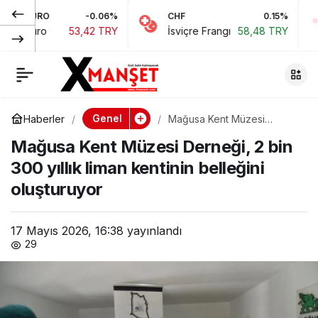
-0.06%
CHF
0.15%
JPY
Uzman uyardı: Tütün
0
Paylaş
53,42 TRY
İsviçre Frangı
58,48 TRY
Japon Y
kullanımı beyin
korteksinde
Genel
Haberler
Mağusa Kent Müzesi
Derneği, 2 bin 300 yıllık
incelmeye yol
Mağusa Kent Müzesi Derneği, 2 bin
liman kentinin belleğini
oluşturuyor
300 yıllık liman kentinin belleğini
açabiliyor
oluşturuyor
17 Mayıs 2026, 16:38
yayınlandı
29