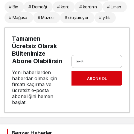
# Bin
# Derneği
# kent
# kentinin
# Liman
# Mağusa
# Müzesi
# oluşturuyor
# yıllık
Tamamen
Ücretsiz Olarak
Bültenimize
Abone Olabilirsin
Yeni haberlerden
haberdar olmak için
ABONE OL
fırsatı kaçırma ve
ücretsiz e-posta
aboneliğini hemen
başlat.
Benzer Haberler