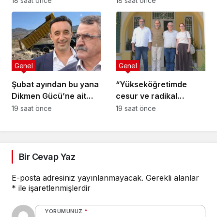
18 saat önce
18 saat önce
Genel
Genel
Şubat ayından bu yana
“Yükseköğretimde
Dikmen Gücü’ne ait
cesur ve radikal
alana moloz dökülüyor!
kararların alınması
19 saat önce
19 saat önce
kaçınılmaz”
Bir Cevap Yaz
E-posta adresiniz yayınlanmayacak.
Gerekli alanlar
*
ile işaretlenmişlerdir
YORUMUNUZ
*