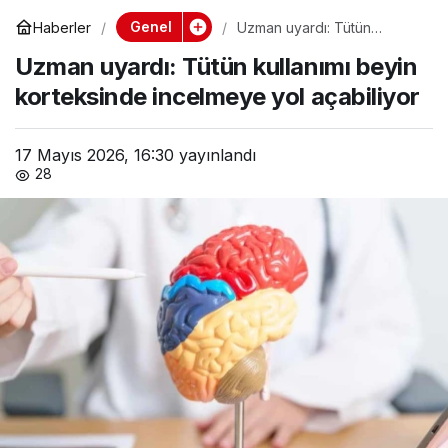
Genel
Haberler
Uzman uyardı: Tütün
kullanımı beyin korteksinde
Uzman uyardı: Tütün kullanımı beyin
incelmeye yol açabiliyor
korteksinde incelmeye yol açabiliyor
17 Mayıs 2026, 16:30
yayınlandı
28