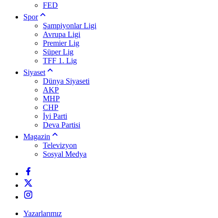
FED
Spor
Şampiyonlar Ligi
Avrupa Ligi
Premier Lig
Süper Lig
TFF 1. Lig
Siyaset
Dünya Siyaseti
AKP
MHP
CHP
İyi Parti
Deva Partisi
Magazin
Televizyon
Sosyal Medya
Yazarlarımız