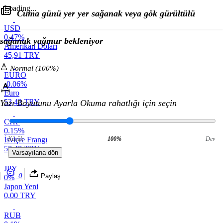
Loading...
Cuma günü yer yer sağanak veya gök gürültülü
USD
0.47%
sağanak yağmur bekleniyor
Amerikan Doları
45,91 TRY
Normal (100%)
EURO
-0.06%
Euro
53,42 TRY
Yazı Boyutunu Ayarla
Okuma rahatlığı için seçin
CHF
0.15%
İsviçre Frangı
Küçük
100%
Dev
58,48 TRY
Varsayılana dön
JPY
0
Paylaş
0%
Japon Yeni
0,00 TRY
RUB