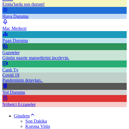
Emtia'larda son durum!
Hava Durumu
Maç Merkezi
Puan Durumu
Gazeteler
Günün gazete manşetlerini inceleyin.
Canlı Tv
Covid 19
Pandeminin detayları..
Yol Durumu
Nöbetçi Eczaneler
Gündem
Son Dakika
Korona Virüs