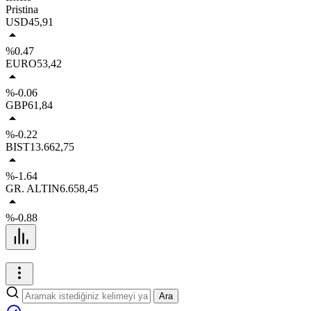
Pristina
USD
45,91
%0.47
EURO
53,42
%-0.06
GBP
61,84
%-0.22
BIST
13.662,75
%-1.64
GR. ALTIN
6.658,45
%-0.88
Ara