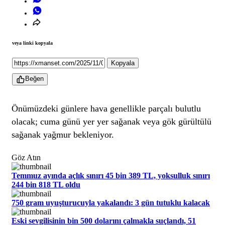
veya linki kopyala
Kopyala
Beğen
Önümüzdeki günlere hava genellikle parçalı bulutlu
olacak; cuma günü yer yer sağanak veya gök gürültülü
sağanak yağmur bekleniyor.
Göz Atın
Temmuz ayında açlık sınırı 45 bin 389 TL, yoksulluk sınırı
244 bin 818 TL oldu
750 gram uyuşturucuyla yakalandı: 3 gün tutuklu kalacak
Eski sevgilisinin bin 500 dolarını çalmakla suçlandı, 51