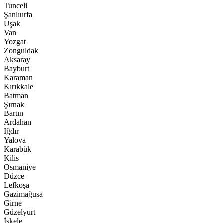
Tunceli
Şanlıurfa
Uşak
Van
Yozgat
Zonguldak
Aksaray
Bayburt
Karaman
Kırıkkale
Batman
Şırnak
Bartın
Ardahan
Iğdır
Yalova
Karabük
Kilis
Osmaniye
Düzce
Lefkoşa
Gazimağusa
Girne
Güzelyurt
İskele