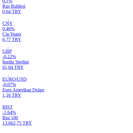
0.1%
Rus Rublesi
0,64 TRY
CNY
0.46%
Çin Yuanı
6,77 TRY
GBP
-0.22%
İngiliz Sterlini
61,84 TRY
EURO/USD
-0.07%
Euro Amerikan Doları
1,16 TRY
BIST
-1.64%
Bist 100
13.662,75 TRY