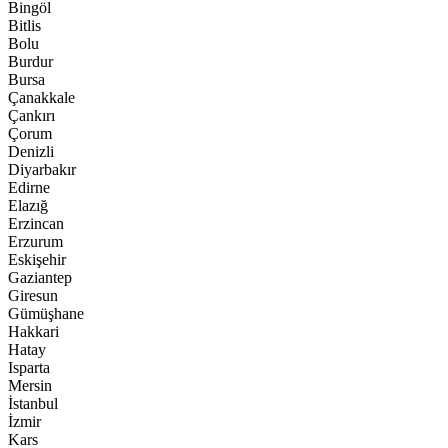
Bingöl
Bitlis
Bolu
Burdur
Bursa
Çanakkale
Çankırı
Çorum
Denizli
Diyarbakır
Edirne
Elazığ
Erzincan
Erzurum
Eskişehir
Gaziantep
Giresun
Gümüşhane
Hakkari
Hatay
Isparta
Mersin
İstanbul
İzmir
Kars