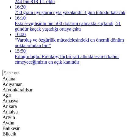
244 bin 818 TL oldu
16:20
750 gram uyuşturucuyla yakalandı: 3 gün tutuklu kalacak
16:10
Eski sevgilisinin bin 500 dolarını çalmakla suçlandı, 51
gündür kaçak yaşadığı ortaya çıktı
16:00
“Varoluş ve özgürlük mücadelesindeki en önemli dönüm
noktalarından biri”
15:50
Ertuğruloğlu: Erenköy, hiçbir şart altında esareti kabul
etmeyeceğimizin en açık kanıtıdır
Adana
Adıyaman
Afyonkarahisar
Ağrı
Amasya
Ankara
Antalya
Artvin
Aydın
Balıkesir
Bilecik