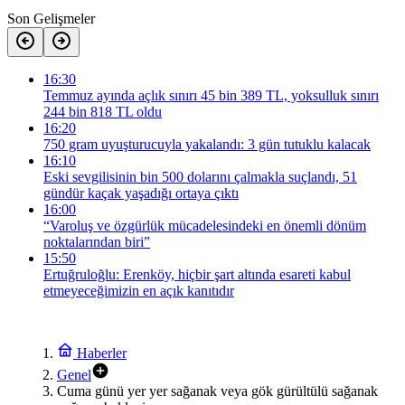
Son Gelişmeler
16:30
Temmuz ayında açlık sınırı 45 bin 389 TL, yoksulluk sınırı
244 bin 818 TL oldu
16:20
750 gram uyuşturucuyla yakalandı: 3 gün tutuklu kalacak
16:10
Eski sevgilisinin bin 500 dolarını çalmakla suçlandı, 51
gündür kaçak yaşadığı ortaya çıktı
16:00
“Varoluş ve özgürlük mücadelesindeki en önemli dönüm
noktalarından biri”
15:50
Ertuğruloğlu: Erenköy, hiçbir şart altında esareti kabul
etmeyeceğimizin en açık kanıtıdır
Haberler
Genel
Cuma günü yer yer sağanak veya gök gürültülü sağanak