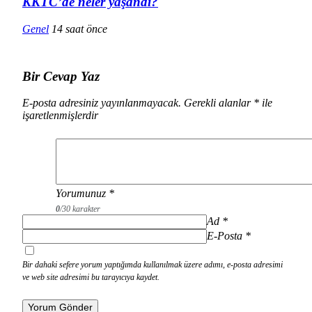
KKTC’de neler yaşandı?
Genel
14 saat önce
Bir Cevap Yaz
E-posta adresiniz yayınlanmayacak.
Gerekli alanlar
*
ile
işaretlenmişlerdir
Yorumunuz
*
0
/30 karakter
Ad
*
E-Posta
*
Bir dahaki sefere yorum yaptığımda kullanılmak üzere adımı, e-posta adresimi
ve web site adresimi bu tarayıcıya kaydet.
Yorum Gönder