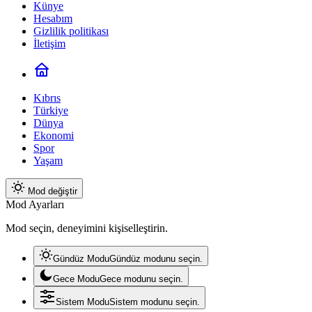
Künye
Hesabım
Gizlilik politikası
İletişim
Kıbrıs
Türkiye
Dünya
Ekonomi
Spor
Yaşam
Mod değiştir
Mod Ayarları
Mod seçin, deneyimini kişiselleştirin.
Gündüz Modu
Gündüz modunu seçin.
Gece Modu
Gece modunu seçin.
Sistem Modu
Sistem modunu seçin.