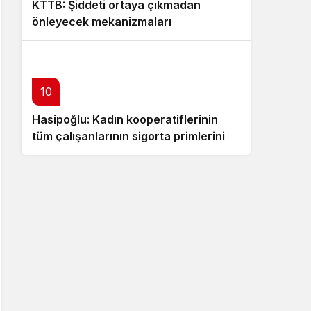
KTTB: Şiddeti ortaya çıkmadan
önleyecek mekanizmaları
güçlendirmek zorundayız
10
Hasipoğlu: Kadın kooperatiflerinin
tüm çalışanlarının sigorta primlerini
yüzde 100 karşılayacağız