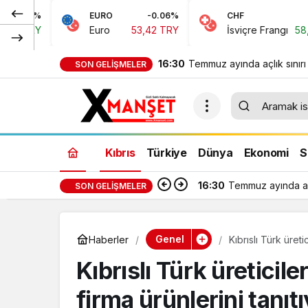
EURO
-0.06%
CHF
0.15%
Euro
53,42 TRY
İsviçre Frangı
58,48 TRY
16:30
Temmuz ayında açlık sınırı
SON GELIŞMELER
389 TL, yoksulluk sınırı 24
818 TL oldu
Kıbrıs
Türkiye
Dünya
Ekonomi
S
16:30
Temmuz ayında açl
SON GELIŞMELER
Genel
Haberler
Kıbrıslı Türk üreti
Kıbrıslı Türk üreticil
firma ürünlerini tanıt