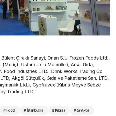
 Bülent Çıraklı Sanayi, Onan S.U Frozen Foods Ltd.,
i. (Meriç), Ustam Unlu Mamulleri, Arsal Gıda,
N Food Industries LTD., Drink Works Trading Co.
 LTD, Akgöl Sütçülük, Gıda ve Paketleme San. LTD,
nışmanlık Ltd.), Cypfruvex (Kıbrıs Meyve Sebze
 Bey Trading LTD.”
# Food
# İstanbulda
# Kıbrıslı
# tanıtıyor