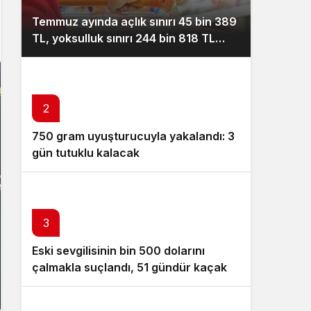
Gece Modu
Temmuz ayında açlık sınırı 45 bin 389
Gece modunu seçin.
TL, yoksulluk sınırı 244 bin 818 TL
oldu
Sistem Modu
Sistem modunu seçin.
2
750 gram uyuşturucuyla yakalandı: 3
gün tutuklu kalacak
3
Eski sevgilisinin bin 500 dolarını
çalmakla suçlandı, 51 gündür kaçak
yaşadığı ortaya çıktı