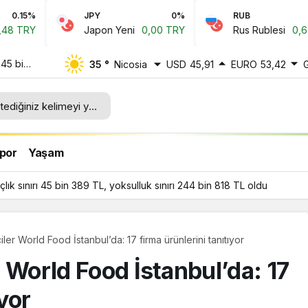
JPY
0%
RUB
0.1%
Japon Yeni
0,00 TRY
Rus Rublesi
0,64 TRY
 45 bin
35 °
Nicosia
USD
45,91
EURO
53,42
4 bin
por
Yaşam
ık sınırı 45 bin 389 TL, yoksulluk sınırı 244 bin 818 TL oldu
ciler World Food İstanbul’da: 17 firma ürünlerini tanıtıyor
er World Food İstanbul’da: 17
ıyor