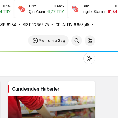
CNY
0.46%
GBP
-0.22%
Çin Yuanı
6,77 TRY
İngiliz Sterlini
61,84 TRY
GBP
61,84
BIST
13.662,75
GR. ALTIN
6.658,45
Premium'a Geç
Gündemden Haberler
Gündüz Modu
Gündüz modunu seçin.