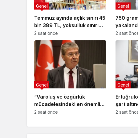
Genel
Genel
Temmuz ayında açlık sınırı 45
750 gram
bin 389 TL, yoksulluk sınırı
yakalandı
244 bin 818 TL oldu
kalacak
2 saat önce
2 saat önc
Genel
Genel
“Varoluş ve özgürlük
Ertuğrulo
mücadelesindeki en önemli
şart altı
dönüm noktalarından biri”
etmeyece
2 saat önce
2 saat önc
kanıtıdır