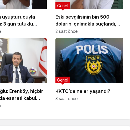
Genel
 uyuşturucuyla
Eski sevgilisinin bin 500
: 3 gün tutuklu
dolarını çalmakla suçlandı, 51
gündür kaçak yaşadığı
e
2 saat önce
ortaya çıktı
Genel
ğlu: Erenköy, hiçbir
KKTC’de neler yaşandı?
nda esareti kabul
3 saat önce
ğimizin en açık
e