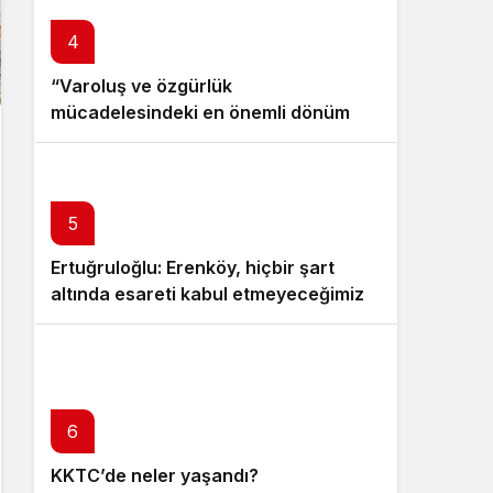
4
“Varoluş ve özgürlük
mücadelesindeki en önemli dönüm
noktalarından biri”
5
Ertuğruloğlu: Erenköy, hiçbir şart
altında esareti kabul etmeyeceğimizin
en açık kanıtıdır
6
KKTC’de neler yaşandı?