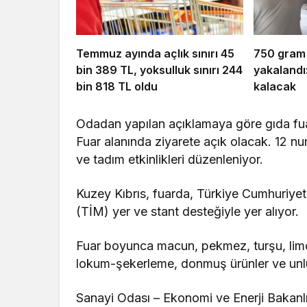
Temmuz ayında açlık sınırı 45
750 gram
bin 389 TL, yoksulluk sınırı 244
yakalandı:
bin 818 TL oldu
kalacak
Odadan yapılan açıklamaya göre gıda fu
Fuar alanında ziyarete açık olacak. 12 num
ve tadım etkinlikleri düzenleniyor.
Kuzey Kıbrıs, fuarda, Türkiye Cumhuriyeti 
(TİM) yer ve stant desteğiyle yer alıyor.
Fuar boyunca macun, pekmez, turşu, limon
lokum-şekerleme, donmuş ürünler ve unlu 
Sanayi Odası – Ekonomi ve Enerji Bakanlığ